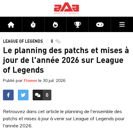
Me
Accueil
Flux
Directs
Compétitions
Actu jeux v
LEAGUE OF LEGENDS
0
commentaires
Le planning des patchs et mises à
jour de l'année 2026 sur League
of Legends
Publié par
Flamm
le
30 juil. 2026
0
ACCÉDER AUX
COMMENTAIRES
Retrouvez dans cet article le planning de l'ensemble des
patchs et mises à jour à venir sur League of Legends pour
l'année 2026.