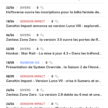
22/06
DIVERS
0
commentaires
HoYoverse ouvre les inscriptions pour la bêta fermée de Honkai : Nexus Anima
18/06
GENSHIN IMPACT
0
commentaires
Genshin Impact annonce sa version Luna VIII : exploration lunaire et retour de Sandrone le 1er juillet
06/06
DIVERS
0
commentaires
Zenless Zone Zero : la version 3.0 ouvre les portes de Roscaelifer et débarque sur Steam
22/05
DIVERS
0
commentaires
Honkai : Star Rail - La mise à jour 4.3 « Dans les tréfonds du Léthé » dévoile son contenu et Blade Mortenax
18/05
RAINBOW SIX
0
commentaires
Présentation de System Override , la Saison 2 de l'Année 11 de Rainbow Six : Siege
08/05
GENSHIN IMPACT
0
commentaires
Genshin Impact – Version Luna VII : crise à Sumeru et arrivée de Nicole de l'Hexenzirkel le 20 mai
24/04
DIVERS
0
commentaires
Zenless Zone Zero : La version 2.8 datée au 6 mai et une arrivée prochaine sur Steam
24/04
GENSHIN IMPACT
0
commentaires