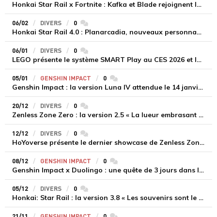
Honkai Star Rail x Fortnite : Kafka et Blade rejoignent le combat le 26 février
06/02
DIVERS
0
commentaires
Honkai Star Rail 4.0 : Planarcadia, nouveaux personnages et récompenses massives dès le 13 février
06/01
DIVERS
0
commentaires
LEGO présente le système SMART Play au CES 2026 et lance trois sets Star Wars
05/01
GENSHIN IMPACT
0
commentaires
Genshin Impact : la version Luna IV attendue le 14 janvier avec Columbina, Zibai et le retour du Festival des lanternes
20/12
DIVERS
0
commentaires
Zenless Zone Zero : la version 2.5 « La lueur embrasant la nuit » sort le 30 décembre
12/12
DIVERS
0
commentaires
HoYoverse présente le dernier showcase de Zenless Zone Zero aux TGA 2025
08/12
GENSHIN IMPACT
0
commentaires
Genshin Impact x Duolingo : une quête de 3 jours dans l’application pour débloquer des récompenses en jeu
05/12
DIVERS
0
commentaires
Honkai: Star Rail : la version 3.8 « Les souvenirs sont le prélude aux rêves » annoncée
21/11
GENSHIN IMPACT
0
commentaires