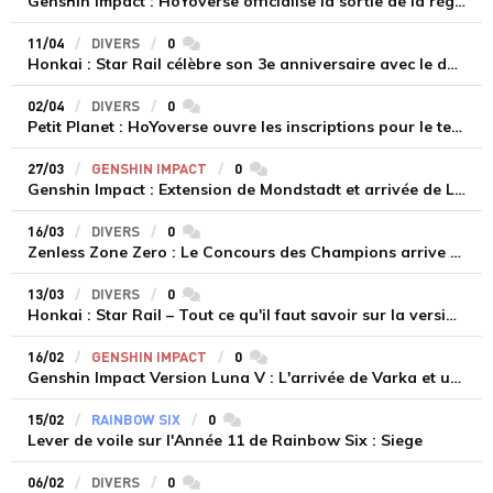
Genshin Impact : HoYoverse officialise la sortie de la région de Snezhnaya pour le 12 août 2026
11/04
DIVERS
0
commentaires
Honkai : Star Rail célèbre son 3e anniversaire avec le déploiement de la version 4.2 « Ainsi rirent les mortels »
02/04
DIVERS
0
commentaires
Petit Planet : HoYoverse ouvre les inscriptions pour le test de sa nouvelle simulation galactique cosy
27/03
GENSHIN IMPACT
0
commentaires
Genshin Impact : Extension de Mondstadt et arrivée de Linnea dans la version Luna VI
16/03
DIVERS
0
commentaires
Zenless Zone Zero : Le Concours des Champions arrive avec la version 2.7 le 24 mars
13/03
DIVERS
0
commentaires
Honkai : Star Rail – Tout ce qu'il faut savoir sur la version 4.1 « Débâcle à l'aurore »
16/02
GENSHIN IMPACT
0
commentaires
Genshin Impact Version Luna V : L'arrivée de Varka et un retour nostalgique à Mondstadt le 25 février.
15/02
RAINBOW SIX
0
commentaires
Lever de voile sur l'Année 11 de Rainbow Six : Siege
06/02
DIVERS
0
commentaires