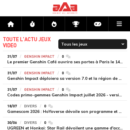
Me
Accueil
Flux
Directs
Compétitions
Actu jeux v
TOUTE L'ACTU JEUX
VIDEO
31/07
GENSHIN IMPACT
0
commentaires
Le premier Genshin Café ouvrira ses portes à Paris le 14 août
31/07
GENSHIN IMPACT
0
commentaires
Genshin Impact déploiera sa version 7.0 et la région de Snezhnaya le 12 août
31/07
GENSHIN IMPACT
0
commentaires
Codes primo-gemmes Genshin Impact juillet 2026 - version 7.0
18/07
DIVERS
0
commentaires
Gamescom 2026 : HoYoverse dévoile son programme et présente deux nouveaux jeux inédits
30/06
DIVERS
0
commentaires
UGREEN et Honkai: Star Rail dévoilent une gamme d'accessoires de recharge en édition limitée