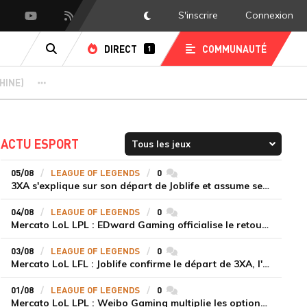
S'inscrire
Connexion
DarkMode
scord
Youtube
Flux RSS
DIRECT
COMMUNAUTÉ
1
RECHERCHE
HINE)
AUTRES PORTAILS
ACTU ESPORT
05/08
LEAGUE OF LEGENDS
0
commentaires
3XA s'explique sur son départ de Joblife et assume ses torts
04/08
LEAGUE OF LEGENDS
0
commentaires
Mercato LoL LPL : EDward Gaming officialise le retour de Jiejie dans la jungle face à une saison critique
03/08
LEAGUE OF LEGENDS
0
commentaires
Mercato LoL LFL : Joblife confirme le départ de 3XA, l'équipe lui a trouvé un remplaçant
01/08
LEAGUE OF LEGENDS
0
commentaires
Mercato LoL LPL : Weibo Gaming multiplie les options en recrutant Moham au poste de support