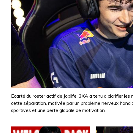
Écarté du roster actif de Joblife, 3XA a tenu à clarifier les
cette séparation, motivée par un problème nerveux handic
sportives et une perte globale de motivation.