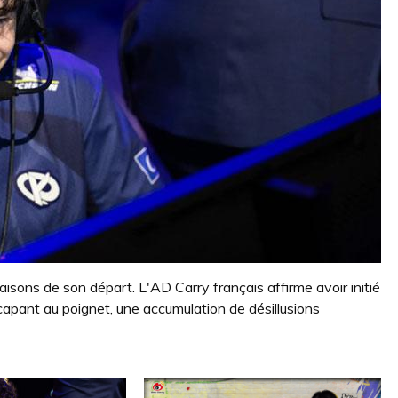
 raisons de son départ. L'AD Carry français affirme avoir initié
apant au poignet, une accumulation de désillusions