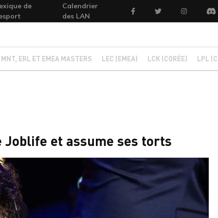
exique de
Calendrier
Facebook
Twitter
Instagram
'esport
des LAN
Di
tails
2, MNT, ERL ET EMEA MASTERS
LEC (EMEA)
LCK (CORÉE)
LPL (C
 Joblife et assume ses torts