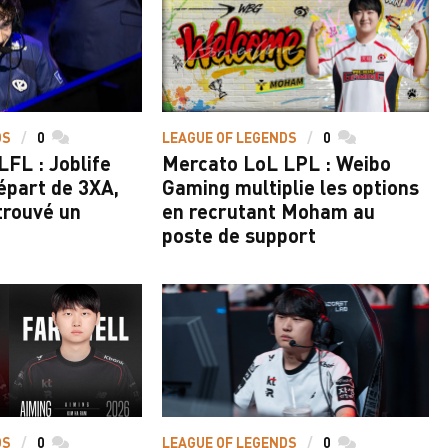
DS
0
commentaires
LEAGUE OF LEGENDS
0
commentaires
FL : Joblife
Mercato LoL LPL : Weibo
épart de 3XA,
Gaming multiplie les options
 trouvé un
en recrutant Moham au
poste de support
DS
0
commentaires
LEAGUE OF LEGENDS
0
commentaires