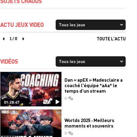
SUJETS CHAUDS
ACTU JEUX VIDEO
1
/
8
TOUTE L'ACTU
page précédente
page suivante
VIDÉOS
Dan « apEX » Madesclaire a
coaché l'équipe *aAa* le
temps d'un stream
0
commentaires
01:28:47
Worlds 2025 : Meilleurs
moments et souvenirs
0
commentaires