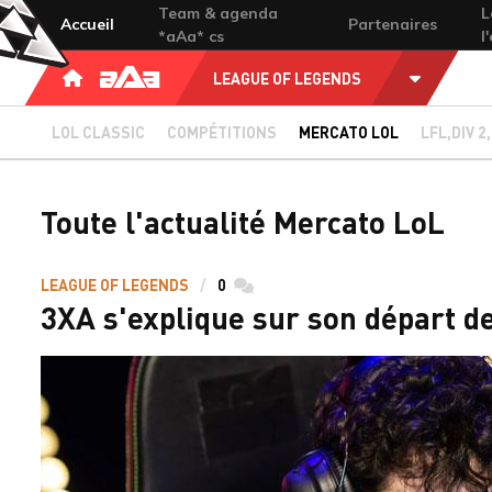
Team & agenda
L
Accueil
Partenaires
*aAa* cs
l
Autres por
LEAGUE OF LEGENDS
Accueil
LOL CLASSIC
COMPÉTITIONS
MERCATO LOL
LFL,DIV 
Toute l'actualité Mercato LoL
LEAGUE OF LEGENDS
0
commentaires
3XA s'explique sur son départ de