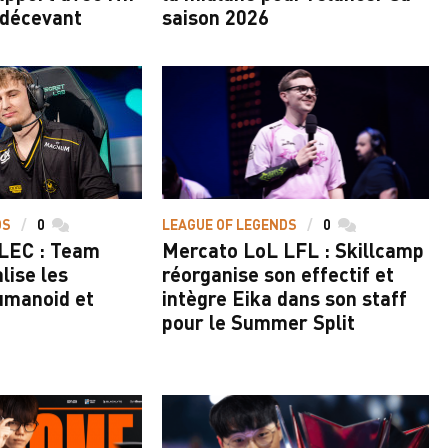
 décevant
saison 2026
DS
0
commentaires
LEAGUE OF LEGENDS
0
commentaires
LEC : Team
Mercato LoL LFL : Skillcamp
alise les
réorganise son effectif et
umanoid et
intègre Eika dans son staff
pour le Summer Split