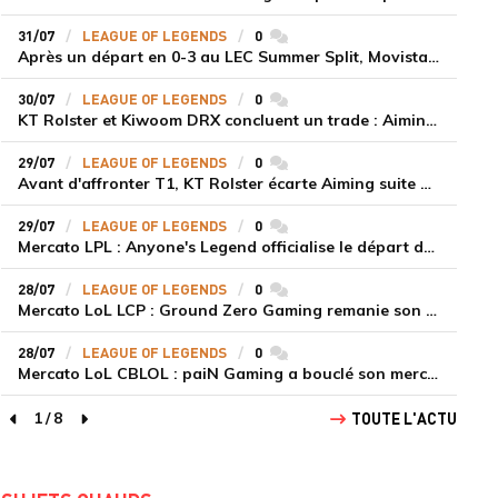
31/07
LEAGUE OF LEGENDS
0
commentaires
Après un départ en 0-3 au LEC Summer Split, Movistar KOI appelle NightSlayer en renfort à Berlin
30/07
LEAGUE OF LEGENDS
0
commentaires
KT Rolster et Kiwoom DRX concluent un trade : Aiming et Jiwoo échangent leurs places
29/07
LEAGUE OF LEGENDS
0
commentaires
Avant d'affronter T1, KT Rolster écarte Aiming suite à des problèmes internes et titularise FenRir
29/07
LEAGUE OF LEGENDS
0
commentaires
Mercato LPL : Anyone's Legend officialise le départ de Flandre
28/07
LEAGUE OF LEGENDS
0
commentaires
Mercato LoL LCP : Ground Zero Gaming remanie son roster avant le Split 3 avec les recrutements de Betty, Kaiwing et Uniboy
28/07
LEAGUE OF LEGENDS
0
commentaires
Mercato LoL CBLOL : paiN Gaming a bouclé son mercato avec le recrutement de Hena et Ceos
1
/
8
TOUTE L'ACTU
page précédente
page suivante