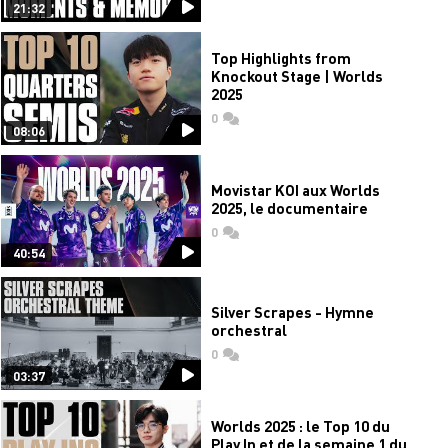
21:32
Top Highlights from
Knockout Stage | Worlds
2025
0
commentaires
08:06
Movistar KOI aux Worlds
2025, le documentaire
0
commentaires
40:54
Silver Scrapes - Hymne
orchestral
0
commentaires
03:37
Worlds 2025 : le Top 10 du
Play In et de la semaine 1 du