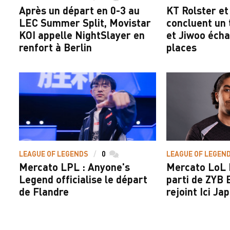
Après un départ en 0-3 au
KT Rolster e
LEC Summer Split, Movistar
concluent un 
KOI appelle NightSlayer en
et Jiwoo écha
renfort à Berlin
places
LEAGUE OF LEGENDS
0
commentaires
LEAGUE OF LEGEN
Mercato LPL : Anyone's
Mercato LoL L
Legend officialise le départ
parti de ZYB 
de Flandre
rejoint Ici Ja