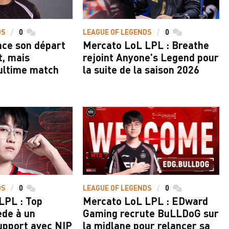
DS
0
commentaires
LEAGUE OF LEGENDS
0
commentaires
ce son départ
Mercato LoL LPL : Breathe
t, mais
rejoint Anyone's Legend pour
ultime match
la suite de la saison 2026
DS
0
commentaires
LEAGUE OF LEGENDS
0
commentaires
LPL : Top
Mercato LoL LPL : EDward
ède à un
Gaming recrute BuLLDoG sur
upport avec NIP
la midlane pour relancer sa