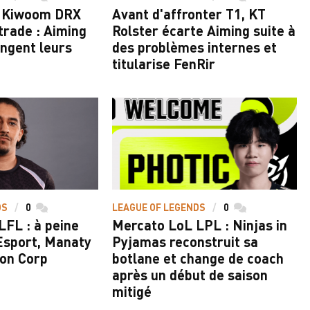
t Kiwoom DRX
Avant d'affronter T1, KT
trade : Aiming
Rolster écarte Aiming suite à
ngent leurs
des problèmes internes et
titularise FenRir
DS
0
commentaires
LEAGUE OF LEGENDS
0
commentaires
FL : à peine
Mercato LoL LPL : Ninjas in
Esport, Manaty
Pyjamas reconstruit sa
pon Corp
botlane et change de coach
après un début de saison
mitigé