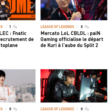
DS
1
commentaires
LEAGUE OF LEGENDS
0
commentaires
LEC : Fnatic
Mercato LoL CBLOL : paiN
e recrutement de
Gaming officialise le départ
 toplane
de Kuri à l'aube du Split 2
DS
0
commentaires
LEAGUE OF LEGENDS
0
commentaires