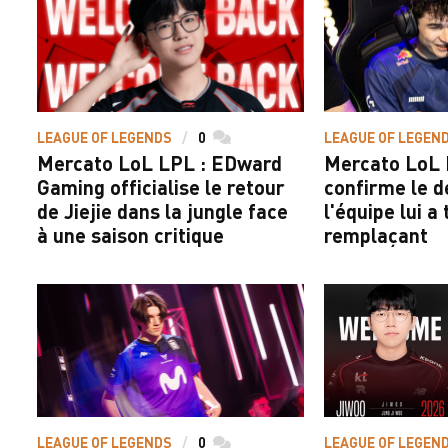
LEAGUE OF LEGENDS
0
commentaires
LEAGUE OF LEGEN
Mercato LoL LPL : EDward
Mercato LoL L
Gaming officialise le retour
confirme le d
de Jiejie dans la jungle face
l'équipe lui a
à une saison critique
remplaçant
LEAGUE OF LEGENDS
0
commentaires
LEAGUE OF LEGEN