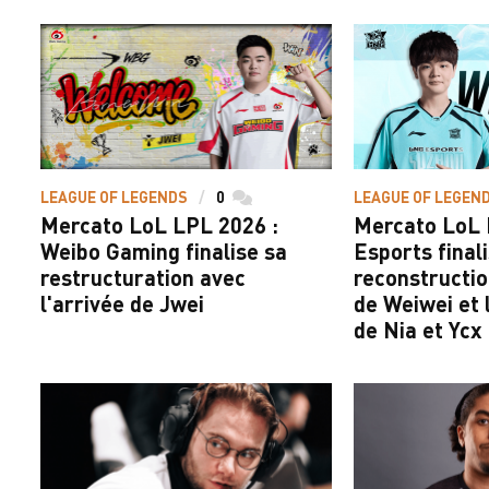
LEAGUE OF LEGENDS
0
commentaires
LEAGUE OF LEGEN
Mercato LoL LPL 2026 :
Mercato LoL 
Weibo Gaming finalise sa
Esports final
restructuration avec
reconstructio
l'arrivée de Jwei
de Weiwei et 
de Nia et Ycx