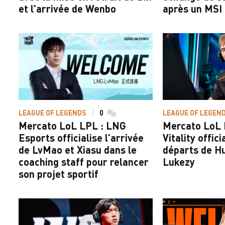
et l'arrivée de Wenbo
après un MSI
LEAGUE OF LEGENDS
0
commentaires
LEAGUE OF LEGEN
Mercato LoL LPL : LNG
Mercato LoL 
Esports officialise l'arrivée
Vitality offici
de LvMao et Xiasu dans le
départs de H
coaching staff pour relancer
Lukezy
son projet sportif