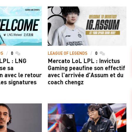
DS
0
commentaires
LEAGUE OF LEGENDS
0
commentaires
LPL : LNG
Mercato LoL LPL : Invictus
ise sa
Gaming peaufine son effectif
n avec le retour
avec l'arrivée d'Assum et du
les signatures
coach chengz