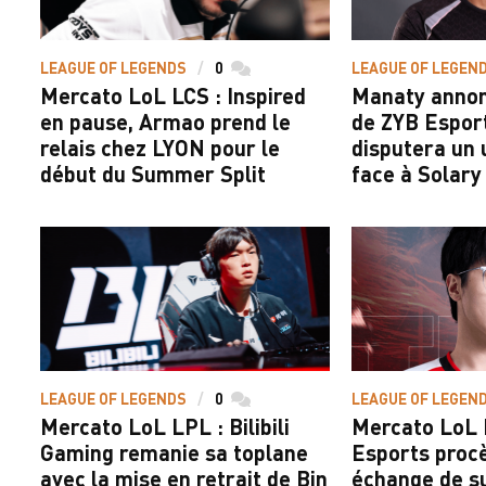
LEAGUE OF LEGENDS
0
commentaires
LEAGUE OF LEGEN
Mercato LoL LCS : Inspired
Manaty annon
en pause, Armao prend le
de ZYB Espor
relais chez LYON pour le
disputera un 
début du Summer Split
face à Solary
LEAGUE OF LEGENDS
0
commentaires
LEAGUE OF LEGEN
Mercato LoL LPL : Bilibili
Mercato LoL 
Gaming remanie sa toplane
Esports proc
avec la mise en retrait de Bin
échange de s