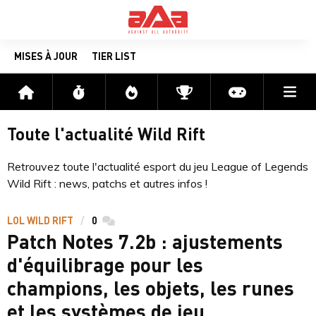
MISES À JOUR
TIER LIST
Me
Accueil
Flux
Directs
Compétitions
Actu jeux v
Toute l'actualité Wild Rift
Retrouvez toute l'actualité esport du jeu League of Legends
Wild Rift : news, patchs et autres infos !
LOL WILD RIFT
0
commentaires
Patch Notes 7.2b : ajustements
d'équilibrage pour les
champions, les objets, les runes
et les systèmes de jeu