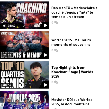
Dan « apEX » Madesclaire a
coaché l'équipe *aAa* le
temps d'un stream
0
commentaires
01:28:47
Worlds 2025 : Meilleurs
moments et souvenirs
0
commentaires
21:32
Top Highlights from
Knockout Stage | Worlds
2025
0
commentaires
08:06
Movistar KOI aux Worlds
2025, le documentaire