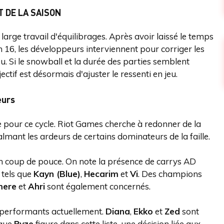
T DE LA SAISON
large travail d'équilibrages. Après avoir laissé le temps
 16, les développeurs interviennent pour corriger les
u. Si le snowball et la durée des parties semblent
ectif est désormais d'ajuster le ressenti en jeu.
eurs
 pour ce cycle. Riot Games cherche à redonner de la
almant les ardeurs de certains dominateurs de la faille.
n coup de pouce. On note la présence de carrys AD
s tels que
Kayn (Blue)
,
Hecarim
et
Vi
. Des champions
mere
et
Ahri
sont également concernés.
 performants actuellement.
Diana
,
Ekko
et
Zed
sont
 que
Ryze
figure dans cette liste, une décision liée aux