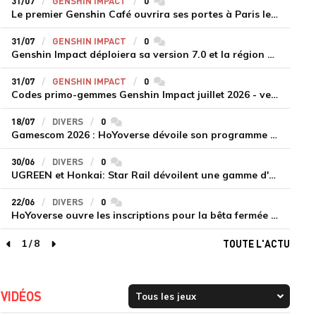
31/07
GENSHIN IMPACT
0
commentaires
Le premier Genshin Café ouvrira ses portes à Paris le 14 août
31/07
GENSHIN IMPACT
0
commentaires
Genshin Impact déploiera sa version 7.0 et la région de Snezhnaya le 12 août
31/07
GENSHIN IMPACT
0
commentaires
Codes primo-gemmes Genshin Impact juillet 2026 - version 7.0
18/07
DIVERS
0
commentaires
Gamescom 2026 : HoYoverse dévoile son programme et présente deux nouveaux jeux inédits
30/06
DIVERS
0
commentaires
UGREEN et Honkai: Star Rail dévoilent une gamme d'accessoires de recharge en édition limitée
22/06
DIVERS
0
commentaires
HoYoverse ouvre les inscriptions pour la bêta fermée de Honkai : Nexus Anima
1
/
8
TOUTE L'ACTU
page précédente
page suivante
VIDÉOS