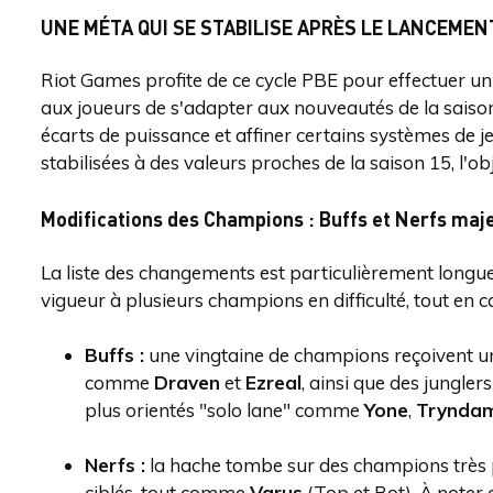
UNE MÉTA QUI SE STABILISE APRÈS LE LANCEMEN
Riot Games profite de ce cycle PBE pour effectuer un 
aux joueurs de s'adapter aux nouveautés de la saison
écarts de puissance et affiner certains systèmes de je
stabilisées à des valeurs proches de la saison 15, l'obj
Modifications des Champions : Buffs et Nerfs maj
La liste des changements est particulièrement longue
vigueur à plusieurs champions en difficulté, tout en c
Buffs :
une vingtaine de champions reçoivent u
comme
Draven
et
Ezreal
, ainsi que des jungler
plus orientés "solo lane" comme
Yone
,
Trynda
Nerfs :
la hache tombe sur des champions très
ciblés, tout comme
Varus
(Top et Bot). À noter