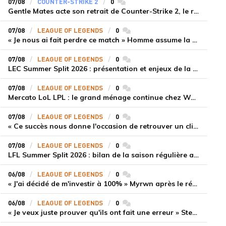
07/08
COUNTER-STRIKE 2
0
commentaires
Gentle Mates acte son retrait de Counter-Strike 2, le roster ibérique libéré
07/08
LEAGUE OF LEGENDS
0
commentaires
« Je nous ai fait perdre ce match » Homme assume la responsabilité de la défaite de HLE face à Gen.G
07/08
LEAGUE OF LEGENDS
0
commentaires
LEC Summer Split 2026 : présentation et enjeux de la troisième semaine de compétition
07/08
LEAGUE OF LEGENDS
0
commentaires
Mercato LoL LPL : le grand ménage continue chez Weibo Gaming, Jiejie quitte le navire au profit de Xiaohao
07/08
LEAGUE OF LEGENDS
0
commentaires
« Ce succès nous donne l'occasion de retrouver un climat beaucoup plus positif » Ryu et Canyon soulagés après la victoire de Gen.G sur HLE
07/08
LEAGUE OF LEGENDS
0
commentaires
LFL Summer Split 2026 : bilan de la saison régulière avec Solary en tête
06/08
LEAGUE OF LEGENDS
0
commentaires
« J'ai décidé de m'investir à 100% » Myrwn après le réveil de Movistar KOI face à Fnatic
06/08
LEAGUE OF LEGENDS
0
commentaires
« Je veux juste prouver qu'ils ont fait une erreur » Stend se confie sur son mercato chaotique et ses ambitions avec Shifters