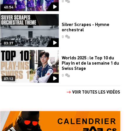
0
commentaires
40:54
Silver Scrapes - Hymne
orchestral
0
commentaires
03:37
Worlds 2025 : le Top 10 du
Play In et de la semaine 1 du
Swiss Stage
0
commentaires
07:12
VOIR TOUTES LES VIDÉOS