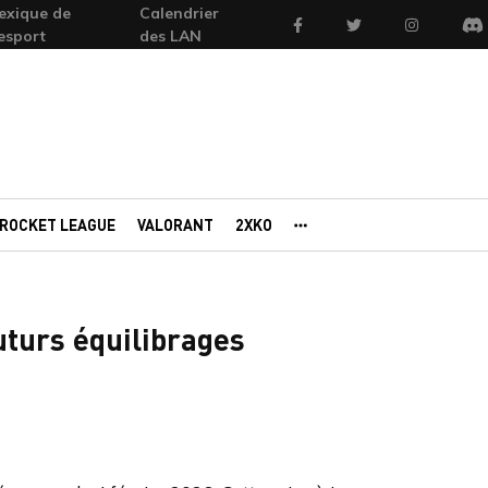
exique de
Calendrier
Facebook
Twitter
Instagram
'esport
des LAN
Di
ROCKET LEAGUE
VALORANT
2XKO
AUTRES PORTAILS
uturs équilibrages