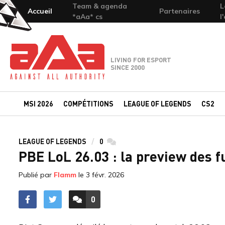
Team & agenda
L
Accueil
Partenaires
*aAa* cs
l
Team-aAa - against All authority
LIVING FOR ESPORT
SINCE 2000
MSI 2026
COMPÉTITIONS
LEAGUE OF LEGENDS
CS2
LEAGUE OF LEGENDS
0
commentaires
PBE LoL 26.03 : la preview des f
Publié par
Flamm
le
3 févr. 2026
0
ACCÉDER AUX
COMMENTAIRES