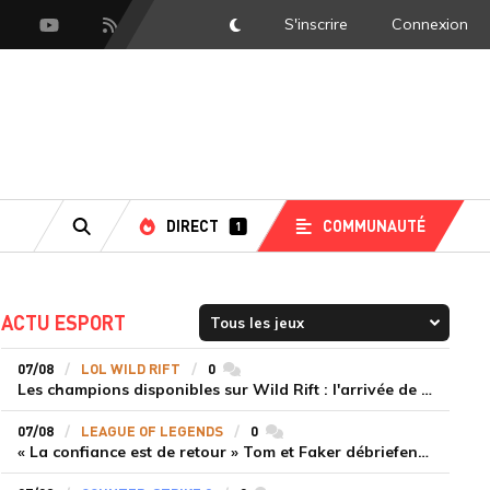
S'inscrire
Connexion
DarkMode
scord
Youtube
Flux RSS
DIRECT
COMMUNAUTÉ
1
RECHERCHE
ACTU ESPORT
07/08
LOL WILD RIFT
0
commentaires
Les champions disponibles sur Wild Rift : l'arrivée de Cho'Gath
07/08
LEAGUE OF LEGENDS
0
commentaires
« La confiance est de retour » Tom et Faker débriefent la victoire convaincante de T1 face à Dplus KIA