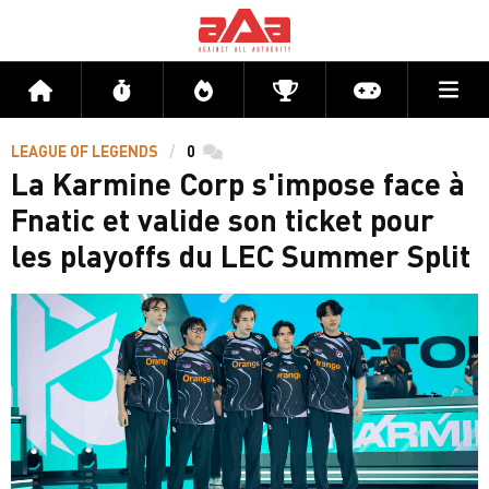
Me
Accueil
Flux
Directs
Compétitions
Actu jeux v
LEAGUE OF LEGENDS
0
commentaires
La Karmine Corp s'impose face à
Fnatic et valide son ticket pour
les playoffs du LEC Summer Split