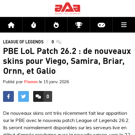
Me
Accueil
Flux
Directs
Compétitions
Actu jeux v
LEAGUE OF LEGENDS
0
commentaires
PBE LoL Patch 26.2 : de nouveaux
skins pour Viego, Samira, Briar,
Ornn, et Galio
Publié par
Flamm
le
15 janv. 2026
0
ACCÉDER AUX
COMMENTAIRES
De nouveaux skins ont très récemment fait leur apparition
sur le PBE avec le nouveau patch League of Legends 26.2.
Ils seront normalement disponibles sur les serveurs live en
début d'année prochaine avec la nouvelle saison, vers le 22