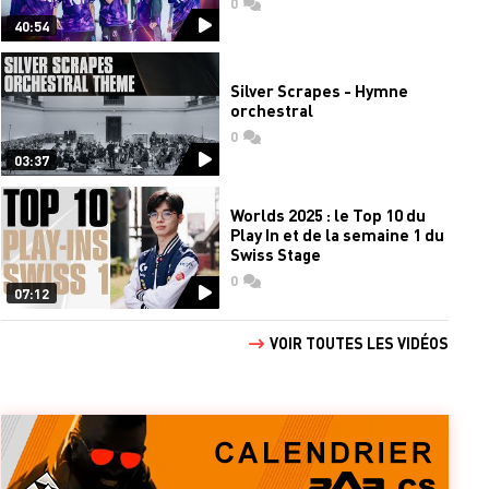
0
commentaires
40:54
Silver Scrapes - Hymne
orchestral
0
commentaires
03:37
Worlds 2025 : le Top 10 du
Play In et de la semaine 1 du
Swiss Stage
0
commentaires
07:12
VOIR TOUTES LES VIDÉOS