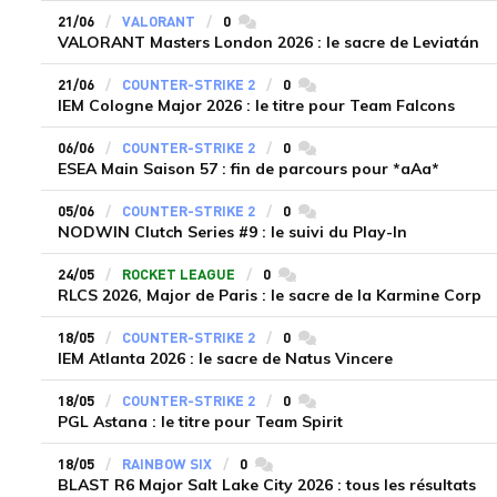
21/06
VALORANT
0
commentaires
VALORANT Masters London 2026 : le sacre de Leviatán
21/06
COUNTER-STRIKE 2
0
commentaires
IEM Cologne Major 2026 : le titre pour Team Falcons
06/06
COUNTER-STRIKE 2
0
commentaires
ESEA Main Saison 57 : fin de parcours pour *aAa*
05/06
COUNTER-STRIKE 2
0
commentaires
NODWIN Clutch Series #9 : le suivi du Play-In
24/05
ROCKET LEAGUE
0
commentaires
RLCS 2026, Major de Paris : le sacre de la Karmine Corp
18/05
COUNTER-STRIKE 2
0
commentaires
IEM Atlanta 2026 : le sacre de Natus Vincere
18/05
COUNTER-STRIKE 2
0
commentaires
PGL Astana : le titre pour Team Spirit
18/05
RAINBOW SIX
0
commentaires
BLAST R6 Major Salt Lake City 2026 : tous les résultats