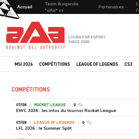
Team & agenda
L
Accueil
Partenaires
*aAa* cs
l
Team-aAa - against All authority
LIVING FOR ESPORT
SINCE 2000
MSI 2026
COMPÉTITIONS
LEAGUE OF LEGENDS
CS2
COMPÉTITIONS
07/08
ROCKET LEAGUE
0
commentaires
EWC 2026 : les infos du tournoi Rocket League
07/08
LEAGUE OF LEGENDS
0
commentaires
LFL 2026 : le Summer Split