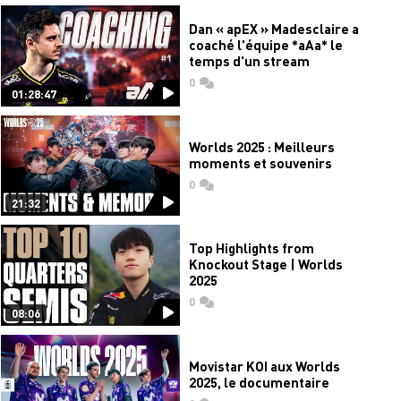
Dan « apEX » Madesclaire a
coaché l'équipe *aAa* le
temps d'un stream
0
commentaires
01:28:47
Worlds 2025 : Meilleurs
moments et souvenirs
0
commentaires
21:32
Top Highlights from
Knockout Stage | Worlds
2025
0
commentaires
08:06
Movistar KOI aux Worlds
2025, le documentaire