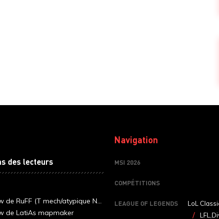
Navigation
ns des lecteurs
MSI 2026
COMPÉTITIONS
ew de RuFF (T mech/atypique N...
LEAGUE OF LEGENDS
LoL Classi
ew de LatiAs mapmaker
LFL,Di