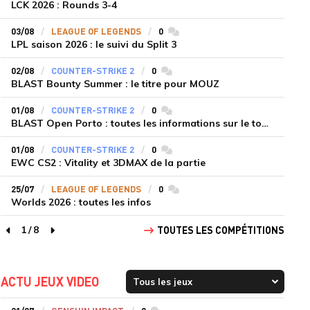
LCK 2026 : Rounds 3-4
03/08
LEAGUE OF LEGENDS
0
commentaires
LPL saison 2026 : le suivi du Split 3
02/08
COUNTER-STRIKE 2
0
commentaires
BLAST Bounty Summer : le titre pour MOUZ
01/08
COUNTER-STRIKE 2
0
commentaires
BLAST Open Porto : toutes les informations sur le tournoi
01/08
COUNTER-STRIKE 2
0
commentaires
EWC CS2 : Vitality et 3DMAX de la partie
25/07
LEAGUE OF LEGENDS
0
commentaires
Worlds 2026 : toutes les infos
1
/
8
TOUTES LES COMPÉTITIONS
page précédente
page suivante
ACTU JEUX VIDEO