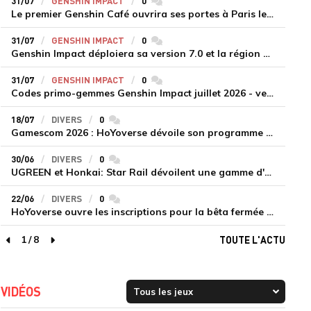
31/07
GENSHIN IMPACT
0
commentaires
Le premier Genshin Café ouvrira ses portes à Paris le 14 août
31/07
GENSHIN IMPACT
0
commentaires
Genshin Impact déploiera sa version 7.0 et la région de Snezhnaya le 12 août
31/07
GENSHIN IMPACT
0
commentaires
Codes primo-gemmes Genshin Impact juillet 2026 - version 7.0
18/07
DIVERS
0
commentaires
Gamescom 2026 : HoYoverse dévoile son programme et présente deux nouveaux jeux inédits
30/06
DIVERS
0
commentaires
UGREEN et Honkai: Star Rail dévoilent une gamme d'accessoires de recharge en édition limitée
22/06
DIVERS
0
commentaires
HoYoverse ouvre les inscriptions pour la bêta fermée de Honkai : Nexus Anima
1
/
8
TOUTE L'ACTU
page précédente
page suivante
VIDÉOS