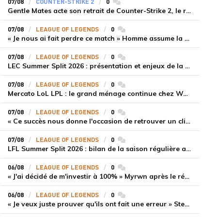
07/08
COUNTER-STRIKE 2
0
commentaires
Gentle Mates acte son retrait de Counter-Strike 2, le roster ibérique libéré
07/08
LEAGUE OF LEGENDS
0
commentaires
« Je nous ai fait perdre ce match » Homme assume la responsabilité de la défaite de HLE face à Gen.G
07/08
LEAGUE OF LEGENDS
0
commentaires
LEC Summer Split 2026 : présentation et enjeux de la troisième semaine de compétition
07/08
LEAGUE OF LEGENDS
0
commentaires
Mercato LoL LPL : le grand ménage continue chez Weibo Gaming, Jiejie quitte le navire au profit de Xiaohao
07/08
LEAGUE OF LEGENDS
0
commentaires
« Ce succès nous donne l'occasion de retrouver un climat beaucoup plus positif » Ryu et Canyon soulagés après la victoire de Gen.G sur HLE
07/08
LEAGUE OF LEGENDS
0
commentaires
LFL Summer Split 2026 : bilan de la saison régulière avec Solary en tête
06/08
LEAGUE OF LEGENDS
0
commentaires
« J'ai décidé de m'investir à 100% » Myrwn après le réveil de Movistar KOI face à Fnatic
06/08
LEAGUE OF LEGENDS
0
commentaires
« Je veux juste prouver qu'ils ont fait une erreur » Stend se confie sur son mercato chaotique et ses ambitions avec Shifters