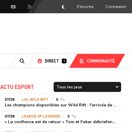
S'inscrire
Connexion
DarkMode
scord
Youtube
Flux RSS
DIRECT
COMMUNAUTÉ
1
RECHERCHE
ACTU ESPORT
07/08
LOL WILD RIFT
0
commentaires
Les champions disponibles sur Wild Rift : l'arrivée de Cho'Gath
07/08
LEAGUE OF LEGENDS
0
commentaires
« La confiance est de retour » Tom et Faker débriefent la victoire convaincante de T1 face à Dplus KIA