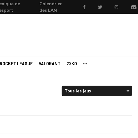
exique de
Calendrier
Facebook
Twitter
Instagram
'esport
des LAN
Di
ROCKET LEAGUE
VALORANT
2XKO
AUTRES PORTAILS