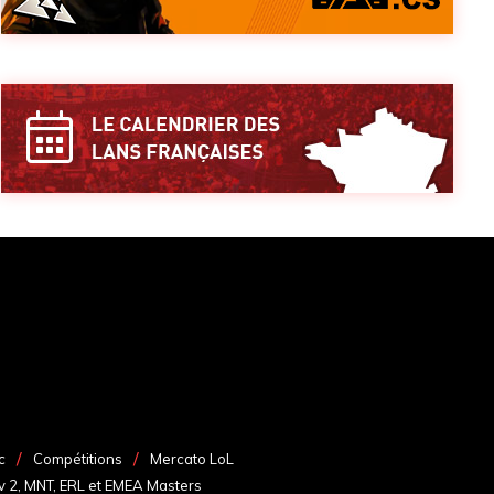
c
Compétitions
Mercato LoL
v 2, MNT, ERL et EMEA Masters