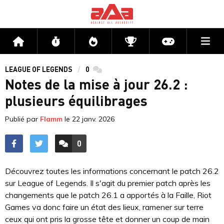
Me
Accueil
Flux
Directs
Compétitions
Actu jeux v
LEAGUE OF LEGENDS
0
commentaires
Notes de la mise à jour 26.2 :
plusieurs équilibrages
Publié par
Flamm
le
22 janv. 2026
0
ACCÉDER AUX
COMMENTAIRES
Découvrez toutes les informations concernant le patch 26.2
sur League of Legends. Il s'agit du premier patch après les
changements que le patch 26.1 a apportés à la Faille, Riot
Games va donc faire un état des lieux, ramener sur terre
ceux qui ont pris la grosse tête et donner un coup de main