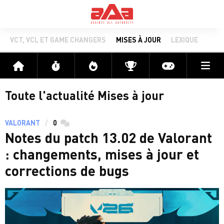
VCT, VCL ET GAME CHANGERS
MISES À JOUR
LEXIQUE
Me
Accueil
Flux
Directs
Compétitions
Actu jeux v
Toute l'actualité Mises à jour
VALORANT
0
commentaires
Notes du patch 13.02 de Valorant
: changements, mises à jour et
corrections de bugs