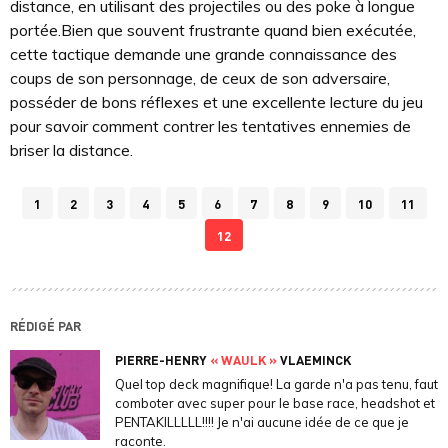
distance, en utilisant des projectiles ou des poke à longue
portée.Bien que souvent frustrante quand bien exécutée,
cette tactique demande une grande connaissance des
coups de son personnage, de ceux de son adversaire,
posséder de bons réflexes et une excellente lecture du jeu
pour savoir comment contrer les tentatives ennemies de
briser la distance.
1
2
3
4
5
6
7
8
9
10
11
12
RÉDIGÉ PAR
PIERRE-HENRY
« WAULK »
VLAEMINCK
Quel top deck magnifique! La garde n'a pas tenu, faut
comboter avec super pour le base race, headshot et
PENTAKILLLLL!!!! Je n'ai aucune idée de ce que je
raconte.