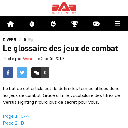
https://i.gyazo.com/a27c2514f9c1869b8fb95893abf876c7
Me
Accueil
Flux
Directs
Compétitions
Actu jeux v
DIVERS
0
commentaires
Le glossaire des jeux de combat
Publié par
Waulk
le
2 août 2019
0
ACCÉDER AUX
COMMENTAIRES
Le but de cet article est de définir les termes utilisés dans
les jeux de combat. Grâce à lui, le vocabulaire des titres de
Versus Fighting n'aura plus de secret pour vous.
Page 1 : 0-A
Page 2 : B