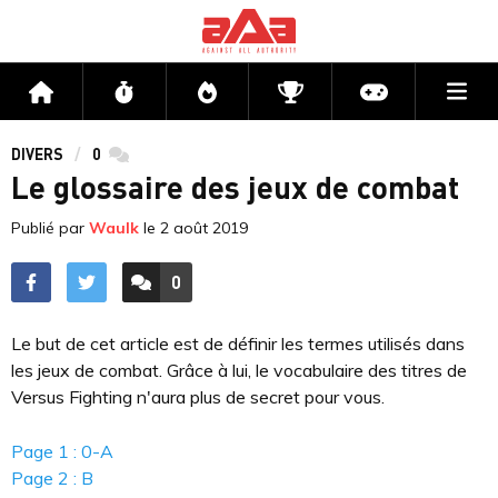
Me
Accueil
Flux
Directs
Compétitions
Actu jeux v
DIVERS
0
commentaires
Le glossaire des jeux de combat
Publié par
Waulk
le
2 août 2019
0
ACCÉDER AUX
COMMENTAIRES
Le but de cet article est de définir les termes utilisés dans
les jeux de combat. Grâce à lui, le vocabulaire des titres de
Versus Fighting n'aura plus de secret pour vous.
Page 1 : 0-A
Page 2 : B