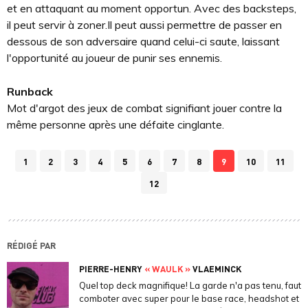
et en attaquant au moment opportun. Avec des backsteps,
il peut servir à zoner.Il peut aussi permettre de passer en
dessous de son adversaire quand celui-ci saute, laissant
l'opportunité au joueur de punir ses ennemis.
Runback
Mot d'argot des jeux de combat signifiant jouer contre la
même personne après une défaite cinglante.
1
2
3
4
5
6
7
8
9
10
11
12
RÉDIGÉ PAR
PIERRE-HENRY
« WAULK »
VLAEMINCK
Quel top deck magnifique! La garde n'a pas tenu, faut
comboter avec super pour le base race, headshot et