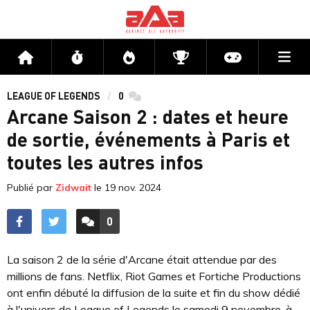
Me
Accueil
Flux
Directs
Compétitions
Actu jeux v
LEAGUE OF LEGENDS
0
commentaires
Arcane Saison 2 : dates et heure
de sortie, événements à Paris et
toutes les autres infos
Publié par
Zidwait
le
19 nov. 2024
0
ACCÉDER AUX
COMMENTAIRES
La saison 2 de la série d'Arcane était attendue par des
millions de fans. Netflix, Riot Games et Fortiche Productions
ont enfin débuté la diffusion de la suite et fin du show dédié
à l'univers de League of Legends le samedi 9 novembre, à