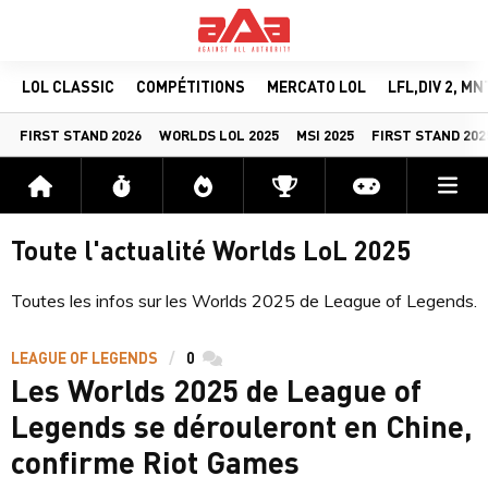
LOL CLASSIC
COMPÉTITIONS
MERCATO LOL
LFL,DIV 2, M
FIRST STAND 2026
WORLDS LOL 2025
MSI 2025
FIRST STAND 202
Me
Accueil
Flux
Directs
Compétitions
Actu jeux v
Toute l'actualité Worlds LoL 2025
Toutes les infos sur les Worlds 2025 de League of Legends.
LEAGUE OF LEGENDS
0
commentaires
Les Worlds 2025 de League of
Legends se dérouleront en Chine,
confirme Riot Games