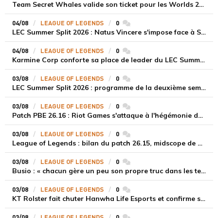
Team Secret Whales valide son ticket pour les Worlds 2026 de League of Legends
04/08
LEAGUE OF LEGENDS
0
commentaires
LEC Summer Split 2026 : Natus Vincere s'impose face à Shifters et lance sa saison estivale
04/08
LEAGUE OF LEGENDS
0
commentaires
Karmine Corp conforte sa place de leader du LEC Summer Split face à Team Heretics
03/08
LEAGUE OF LEGENDS
0
commentaires
LEC Summer Split 2026 : programme de la deuxième semaine de la saison régulière
03/08
LEAGUE OF LEGENDS
0
commentaires
Patch PBE 26.16 : Riot Games s'attaque à l'hégémonie des mages sur la botlane
03/08
LEAGUE OF LEGENDS
0
commentaires
League of Legends : bilan du patch 26.15, midscope de Bel'Veth et perspectives pour le 26.16
03/08
LEAGUE OF LEGENDS
0
commentaires
Busio : « chacun gère un peu son propre truc dans les teamfights et en général, ça marche beaucoup mieux »
03/08
LEAGUE OF LEGENDS
0
commentaires
KT Rolster fait chuter Hanwha Life Esports et confirme sa bonne forme dans cette LCK 2026 Rounds 3-4
03/08
LEAGUE OF LEGENDS
0
commentaires