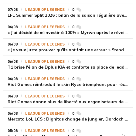
07/08
LEAGUE OF LEGENDS
0
commentaires
LFL Summer Split 2026 : bilan de la saison régulière avec Solary en tête
06/08
LEAGUE OF LEGENDS
0
commentaires
« J'ai décidé de m'investir à 100% » Myrwn après le réveil de Movistar KOI face à Fnatic
06/08
LEAGUE OF LEGENDS
0
commentaires
« Je veux juste prouver qu'ils ont fait une erreur » Stend se confie sur son mercato chaotique et ses ambitions avec Shifters
06/08
LEAGUE OF LEGENDS
0
commentaires
T1 brise l'élan de Dplus KIA et conforte sa place de leader en LCK 2026 Rounds 3-4
06/08
LEAGUE OF LEGENDS
0
commentaires
Riot Games réintroduit le skin Ryze triomphant pour récompenser la scène amateur
06/08
LEAGUE OF LEGENDS
0
commentaires
Riot Games donne plus de liberté aux organisateurs de tournois locaux sur League of Legends
06/08
LEAGUE OF LEGENDS
0
commentaires
Mercato LoL LCS : Dignitas change de jungler, Dardoch fait son retour en LCS, eXyu annonce sa retraite
05/08
LEAGUE OF LEGENDS
0
commentaires