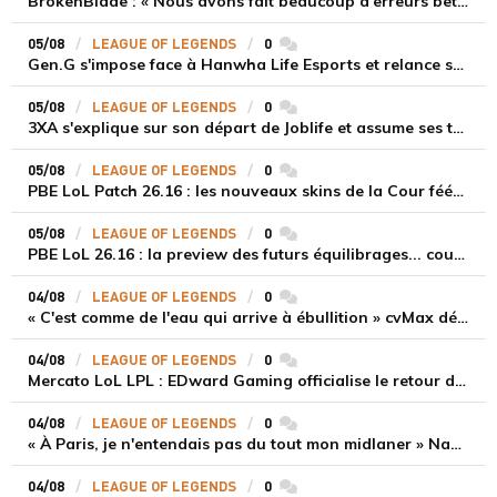
BrokenBlade : « Nous avons fait beaucoup d'erreurs bêtes, mais une victoire reste une victoire et c'est une chose dont on peut se réjouir »
05/08
LEAGUE OF LEGENDS
0
commentaires
Gen.G s'impose face à Hanwha Life Esports et relance sa dynamique en LCK
05/08
LEAGUE OF LEGENDS
0
commentaires
3XA s'explique sur son départ de Joblife et assume ses torts
05/08
LEAGUE OF LEGENDS
0
commentaires
PBE LoL Patch 26.16 : les nouveaux skins de la Cour féérique
05/08
LEAGUE OF LEGENDS
0
commentaires
PBE LoL 26.16 : la preview des futurs équilibrages... coup d'arrêt pour les supports roamers
04/08
LEAGUE OF LEGENDS
0
commentaires
« C'est comme de l'eau qui arrive à ébullition » cvMax décrypte la montée en puissance de Dplus KIA
04/08
LEAGUE OF LEGENDS
0
commentaires
Mercato LoL LPL : EDward Gaming officialise le retour de Jiejie dans la jungle face à une saison critique
04/08
LEAGUE OF LEGENDS
0
commentaires
« À Paris, je n'entendais pas du tout mon midlaner » Naak Nako soulagé de retrouver le studio berlinois
04/08
LEAGUE OF LEGENDS
0
commentaires