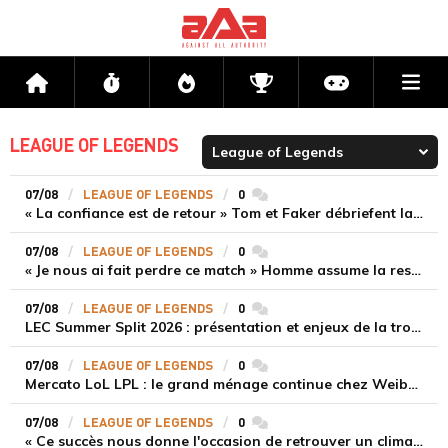
Me
Accueil
Flux
Directs
Compétitions
Actu jeux v
LEAGUE OF LEGENDS
07/08
LEAGUE OF LEGENDS
0
commentaires
« La confiance est de retour » Tom et Faker débriefent la victoire convaincante de T1 face à Dplus KIA
07/08
LEAGUE OF LEGENDS
0
commentaires
« Je nous ai fait perdre ce match » Homme assume la responsabilité de la défaite de HLE face à Gen.G
07/08
LEAGUE OF LEGENDS
0
commentaires
LEC Summer Split 2026 : présentation et enjeux de la troisième semaine de compétition
07/08
LEAGUE OF LEGENDS
0
commentaires
Mercato LoL LPL : le grand ménage continue chez Weibo Gaming, Jiejie quitte le navire au profit de Xiaohao
07/08
LEAGUE OF LEGENDS
0
commentaires
« Ce succès nous donne l'occasion de retrouver un climat beaucoup plus positif » Ryu et Canyon soulagés après la victoire de Gen.G sur HLE