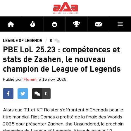
Me
Accueil
Flux
Directs
Compétitions
Actu jeux v
LEAGUE OF LEGENDS
0
commentaires
PBE LoL 25.23 : compétences et
stats de Zaahen, le nouveau
champion de League of Legends
Publié par
Flamm
le
16 nov. 2025
0
ACCÉDER AUX
COMMENTAIRES
Alors que T1 et KT Rolster s’affrontent à Chengdu pour le
titre mondial, Riot Games a profité de la finale des Worlds
2025 pour présenter Zaahen, the Unsundered, le prochain
champion de League of Legends. Attendu pour le 19