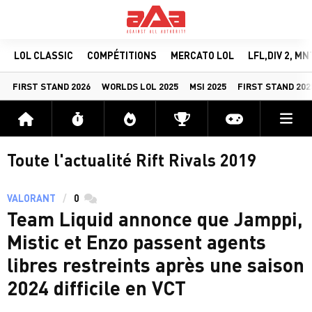
LOL CLASSIC
COMPÉTITIONS
MERCATO LOL
LFL,DIV 2, M
FIRST STAND 2026
WORLDS LOL 2025
MSI 2025
FIRST STAND 202
Me
Accueil
Flux
Directs
Compétitions
Actu jeux v
Toute l'actualité Rift Rivals 2019
VALORANT
0
commentaires
Team Liquid annonce que Jamppi,
Mistic et Enzo passent agents
libres restreints après une saison
2024 difficile en VCT