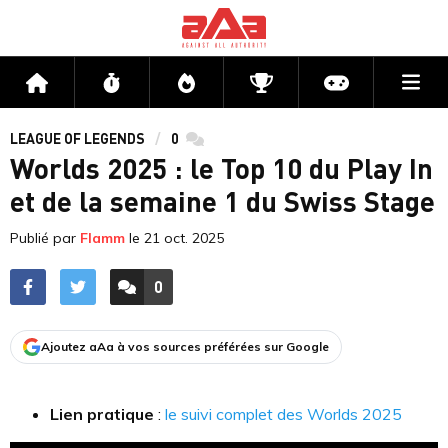
Me
Accueil
Flux
Directs
Compétitions
Actu jeux v
LEAGUE OF LEGENDS
0
commentaires
Worlds 2025 : le Top 10 du Play In
et de la semaine 1 du Swiss Stage
Publié par
Flamm
le
21 oct. 2025
0
ACCÉDER AUX
COMMENTAIRES
Ajoutez aAa à vos sources préférées sur Google
Lien pratique
:
le suivi complet des Worlds 2025