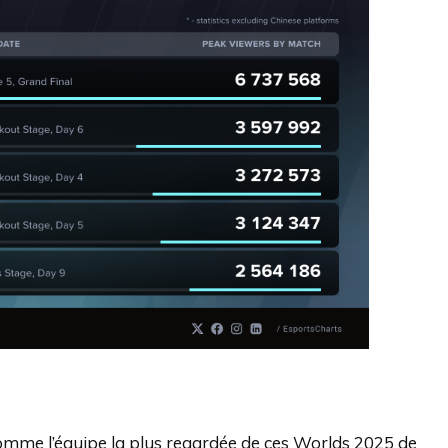
omme l’équipe la plus regardée de ces Worlds 2025 de