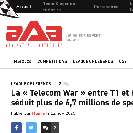
Team & agenda
L
Accueil
Partenaires
*aAa* cs
l
Team-aAa - against All authority
LIVING FOR ESPORT
SINCE 2000
MSI 2026
COMPÉTITIONS
LEAGUE OF LEGENDS
CS2
LEAGUE OF LEGENDS
2
commentaires
La « Telecom War » entre T1 et K
séduit plus de 6,7 millions de s
Publié par
Flamm
le
12 nov. 2025
2
ACCÉDER AUX
COMMENTAIRES