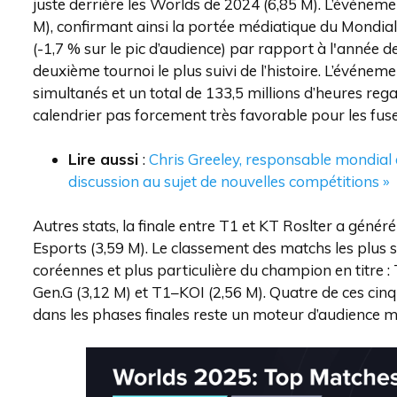
juste derrière les Worlds de 2024 (6,85 M). L’événeme
M), confirmant ainsi la portée médiatique du Mondial
(-1,7 % sur le pic d’audience) par rapport à l'année
deuxième tournoi le plus suivi de l’histoire. L’événe
simultanés et un total de 133,5 millions d’heures reg
calendrier pas forcement très favorable pour les fu
Lire aussi
:
Chris Greeley, responsable mondial d
discussion au sujet de nouvelles compétitions »
Autres stats, la finale entre T1 et KT Roslter a géné
Esports (3,59 M). Le classement des matchs les plus su
coréennes et plus particulière du champion en titre 
Gen.G (3,12 M) et T1–KOI (2,56 M). Quatre de ces cinq
dans les phases finales reste un moteur d’audience ma