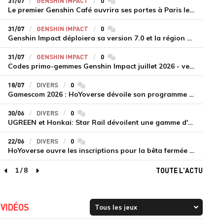
31/07
GENSHIN IMPACT
0
commentaires
Le premier Genshin Café ouvrira ses portes à Paris le 14 août
31/07
GENSHIN IMPACT
0
commentaires
Genshin Impact déploiera sa version 7.0 et la région de Snezhnaya le 12 août
31/07
GENSHIN IMPACT
0
commentaires
Codes primo-gemmes Genshin Impact juillet 2026 - version 7.0
18/07
DIVERS
0
commentaires
Gamescom 2026 : HoYoverse dévoile son programme et présente deux nouveaux jeux inédits
30/06
DIVERS
0
commentaires
UGREEN et Honkai: Star Rail dévoilent une gamme d'accessoires de recharge en édition limitée
22/06
DIVERS
0
commentaires
HoYoverse ouvre les inscriptions pour la bêta fermée de Honkai : Nexus Anima
1
/
8
TOUTE L'ACTU
page précédente
page suivante
VIDÉOS