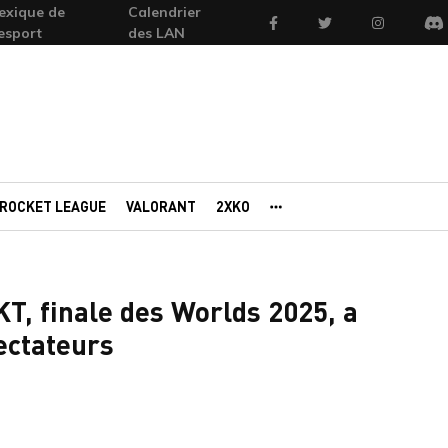
exique de
Calendrier
Facebook
Twitter
Instagram
'esport
des LAN
Di
ROCKET LEAGUE
VALORANT
2XKO
AUTRES PORTAILS
T, finale des Worlds 2025, a
pectateurs