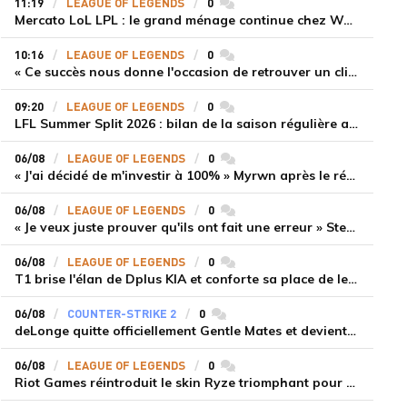
11:19
LEAGUE OF LEGENDS
0
commentaires
Mercato LoL LPL : le grand ménage continue chez Weibo Gaming, Jiejie quitte le navire au profit de Xiaohao
10:16
LEAGUE OF LEGENDS
0
commentaires
« Ce succès nous donne l'occasion de retrouver un climat beaucoup plus positif » Ryu et Canyon soulagés après la victoire de Gen.G sur HLE
09:20
LEAGUE OF LEGENDS
0
commentaires
LFL Summer Split 2026 : bilan de la saison régulière avec Solary en tête
06/08
LEAGUE OF LEGENDS
0
commentaires
« J'ai décidé de m'investir à 100% » Myrwn après le réveil de Movistar KOI face à Fnatic
06/08
LEAGUE OF LEGENDS
0
commentaires
« Je veux juste prouver qu'ils ont fait une erreur » Stend se confie sur son mercato chaotique et ses ambitions avec Shifters
06/08
LEAGUE OF LEGENDS
0
commentaires
T1 brise l'élan de Dplus KIA et conforte sa place de leader en LCK 2026 Rounds 3-4
06/08
COUNTER-STRIKE 2
0
commentaires
deLonge quitte officiellement Gentle Mates et devient agent libre
06/08
LEAGUE OF LEGENDS
0
commentaires
Riot Games réintroduit le skin Ryze triomphant pour récompenser la scène amateur