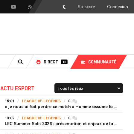
S'inscrire
Connexion
DarkMode
scord
Youtube
Flux RSS
DIRECT
COMMUNAUTÉ
18
RECHERCHE
ACTU ESPORT
15:01
LEAGUE OF LEGENDS
0
commentaires
« Je nous ai fait perdre ce match » Homme assume la responsabilité de la défaite de HLE face à Gen.G
13:02
LEAGUE OF LEGENDS
0
commentaires
LEC Summer Split 2026 : présentation et enjeux de la troisième semaine de compétition