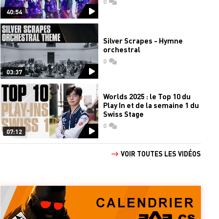
0
commentaires
40:54
Silver Scrapes - Hymne
orchestral
0
commentaires
03:37
Worlds 2025 : le Top 10 du
Play In et de la semaine 1 du
Swiss Stage
0
commentaires
07:12
VOIR TOUTES LES VIDÉOS