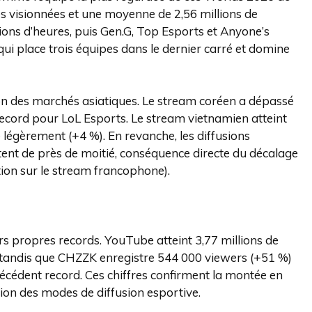
es visionnées et une moyenne de 2,56 millions de
ions d’heures, puis Gen.G, Top Esports et Anyone’s
ui place trois équipes dans le dernier carré et domine
on des marchés asiatiques. Le stream coréen a dépassé
 record pour LoL Esports. Le stream vietnamien atteint
e légèrement (+4 %). En revanche, les diffusions
tent de près de moitié, conséquence directe du décalage
ion sur le stream francophone).
s propres records. YouTube atteint 3,77 millions de
 tandis que CHZZK enregistre 544 000 viewers (+51 %)
écédent record. Ces chiffres confirment la montée en
tion des modes de diffusion esportive.