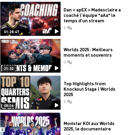
Dan « apEX » Madesclaire a
coaché l'équipe *aAa* le
temps d'un stream
0
commentaires
01:28:47
Worlds 2025 : Meilleurs
moments et souvenirs
0
commentaires
21:32
Top Highlights from
Knockout Stage | Worlds
2025
0
commentaires
08:06
Movistar KOI aux Worlds
2025, le documentaire