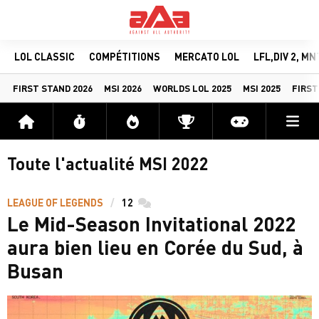
LOL CLASSIC
COMPÉTITIONS
MERCATO LOL
LFL,DIV 2, M
FIRST STAND 2026
MSI 2026
WORLDS LOL 2025
MSI 2025
FIRST
Me
Accueil
Flux
Directs
Compétitions
Actu jeux v
Toute l'actualité MSI 2022
LEAGUE OF LEGENDS
12
commentaires
Le Mid-Season Invitational 2022
aura bien lieu en Corée du Sud, à
Busan