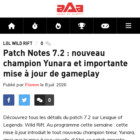
Me
Accueil
Flux
Directs
Compétitions
Actu jeux v
LOL WILD RIFT
0
commentaires
Patch Notes 7.2 : nouveau
champion Yunara et importante
mise à jour de gameplay
Publié par
Flamm
le
8 juil. 2026
0
ACCÉDER AUX
COMMENTAIRES
Découvrez tous les détails du patch 7.2 sur League of
Legends: Wild Rift. Au programme cette semaine : cette
mise à jour introduit le tout nouveau champion tireur, Yunara,
ainsi que la mise à jour visuelle d'Ahri. ce patch apporte