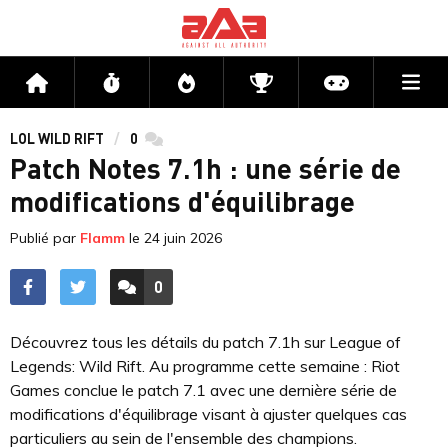
Me
Accueil
Flux
Directs
Compétitions
Actu jeux v
LOL WILD RIFT
0
commentaires
Patch Notes 7.1h : une série de
modifications d'équilibrage
Publié par
Flamm
le
24 juin 2026
0
ACCÉDER AUX
COMMENTAIRES
Découvrez tous les détails du patch 7.1h sur League of
Legends: Wild Rift. Au programme cette semaine : Riot
Games conclue le patch 7.1 avec une dernière série de
modifications d'équilibrage visant à ajuster quelques cas
particuliers au sein de l'ensemble des champions.