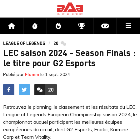
Me
Accueil
Flux
Directs
Compétitions
Actu jeux v
LEAGUE OF LEGENDS
20
commentaires
LEC saison 2024 - Season Finals :
le titre pour G2 Esports
Publié par
Flamm
le
1 sept. 2024
20
ACCÉDER AUX
COMMENTAIRES
Retrouvez le planning, le classement et les résultats du LEC,
League of Legends European Championship saison 2024, le
championnat auquel participent les meilleures équipes
européennes du circuit, dont G2 Esports, Fnatic, Karmine
Corp et Team Vitality.