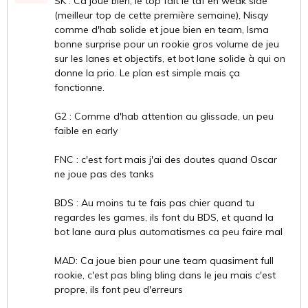
SK : Ca joue bien, le top fait le taf en weak side
(meilleur top de cette première semaine), Nisqy
comme d'hab solide et joue bien en team, Isma
bonne surprise pour un rookie gros volume de jeu
sur les lanes et objectifs, et bot lane solide à qui on
donne la prio. Le plan est simple mais ça
fonctionne.
G2 : Comme d'hab attention au glissade, un peu
faible en early
FNC : c'est fort mais j'ai des doutes quand Oscar
ne joue pas des tanks
BDS : Au moins tu te fais pas chier quand tu
regardes les games, ils font du BDS, et quand la
bot lane aura plus automatismes ca peu faire mal
MAD: Ca joue bien pour une team quasiment full
rookie, c'est pas bling bling dans le jeu mais c'est
propre, ils font peu d'erreurs