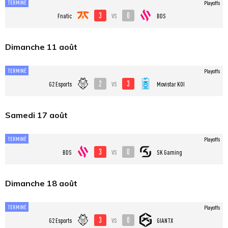
TERMINÉ
Playoffs
3
0
vs
Fnatic
BDS
Dimanche 11 août
TERMINÉ
Playoffs
2
3
vs
G2 Esports
Movistar KOI
Samedi 17 août
TERMINÉ
Playoffs
3
0
vs
BDS
SK Gaming
Dimanche 18 août
TERMINÉ
Playoffs
3
0
vs
G2 Esports
GIANTX