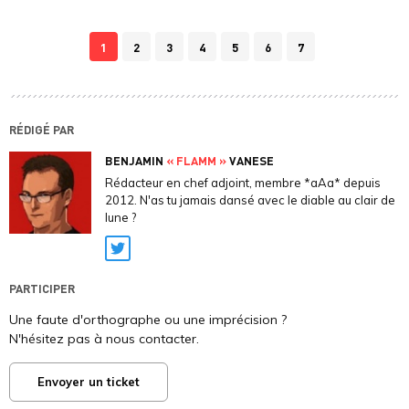
1
2
3
4
5
6
7
RÉDIGÉ PAR
BENJAMIN
« FLAMM »
VANESE
Rédacteur en chef adjoint, membre *aAa* depuis
2012. N'as tu jamais dansé avec le diable au clair de
lune ?
Twitter
PARTICIPER
Une faute d'orthographe ou une imprécision ?
N'hésitez pas à nous contacter.
Envoyer un ticket