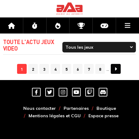
Me
Accueil
Flux
Directs
Compétitions
Actu jeux v
TOUTE L'ACTU JEUX
VIDEO
1
2
3
4
5
6
7
8
Nous contacter
Partenaires
Boutique
Mentions légales et CGU
Espace presse