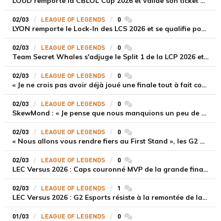
LOUD remporte la CBLOL Cup 2026 et valide son ticket pour le First Stand 2026
02/03
LEAGUE OF LEGENDS
0
commentaires
LYON remporte le Lock-In des LCS 2026 et se qualifie pour le First Stand
02/03
LEAGUE OF LEGENDS
0
commentaires
Team Secret Whales s'adjuge le Split 1 de la LCP 2026 et se qualifie pour le First Stand
02/03
LEAGUE OF LEGENDS
0
commentaires
« Je ne crois pas avoir déjà joué une finale tout à fait comme celle-ci », Caps après avoir été désigné MVP de la finale du LEC Versus
02/03
LEAGUE OF LEGENDS
0
commentaires
SkewMond : « Je pense que nous manquions un peu de discipline »
02/03
LEAGUE OF LEGENDS
0
commentaires
« Nous allons vous rendre fiers au First Stand », les G2 après leur victoire en finale du LEC Versus face à la Karmine Corp
02/03
LEAGUE OF LEGENDS
0
commentaires
LEC Versus 2026 : Caps couronné MVP de la grande finale face à la Karmine Corp
02/03
LEAGUE OF LEGENDS
1
commentaires
LEC Versus 2026 : G2 Esports résiste à la remontée de la Karmine Corp et s'offre la couronne ainsi que la qualification pour le First Stand
01/03
LEAGUE OF LEGENDS
0
commentaires