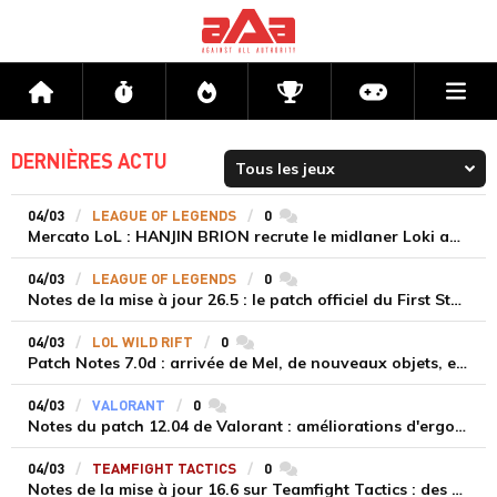
Me
Accueil
Flux
Directs
Compétitions
Actu jeux v
DERNIÈRES ACTU
04/03
LEAGUE OF LEGENDS
0
commentaires
Mercato LoL : HANJIN BRION recrute le midlaner Loki après une LCK Cup décevante
04/03
LEAGUE OF LEGENDS
0
commentaires
Notes de la mise à jour 26.5 : le patch officiel du First Stand
04/03
LOL WILD RIFT
0
commentaires
Patch Notes 7.0d : arrivée de Mel, de nouveaux objets, et quelques ajustements
04/03
VALORANT
0
commentaires
Notes du patch 12.04 de Valorant : améliorations d'ergonomie
04/03
TEAMFIGHT TACTICS
0
commentaires
Notes de la mise à jour 16.6 sur Teamfight Tactics : des changements majeurs à l’accès aux Déblocages