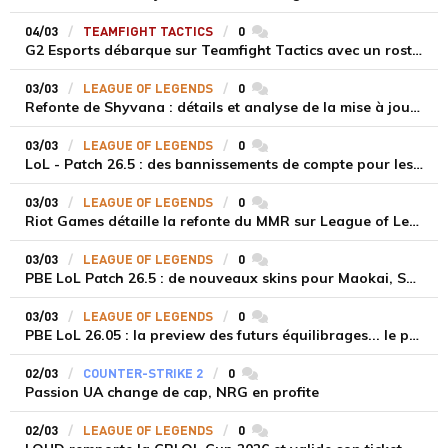
04/03
TEAMFIGHT TACTICS
0
commentaires
G2 Esports débarque sur Teamfight Tactics avec un roster 100 % français
03/03
LEAGUE OF LEGENDS
0
commentaires
Refonte de Shyvana : détails et analyse de la mise à jour prévue pour le patch 26.6
03/03
LEAGUE OF LEGENDS
0
commentaires
LoL - Patch 26.5 : des bannissements de compte pour les propos injurieux dans le chat
03/03
LEAGUE OF LEGENDS
0
commentaires
Riot Games détaille la refonte du MMR sur League of Legends : Rangs Fer, Diamant et ajustements des LP
03/03
LEAGUE OF LEGENDS
0
commentaires
PBE LoL Patch 26.5 : de nouveaux skins pour Maokai, Sona et Xerath
03/03
LEAGUE OF LEGENDS
0
commentaires
PBE LoL 26.05 : la preview des futurs équilibrages... le patch du First Stand
02/03
COUNTER-STRIKE 2
0
commentaires
Passion UA change de cap, NRG en profite
02/03
LEAGUE OF LEGENDS
0
commentaires