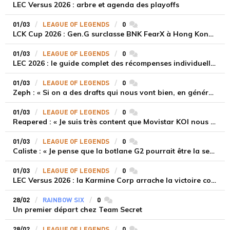
LEC Versus 2026 : arbre et agenda des playoffs
01/03
LEAGUE OF LEGENDS
0
commentaires
LCK Cup 2026 : Gen.G surclasse BNK FearX à Hong Kong et s'adjuge le titre
01/03
LEAGUE OF LEGENDS
0
commentaires
LEC 2026 : le guide complet des récompenses individuelles
01/03
LEAGUE OF LEGENDS
0
commentaires
Zeph : « Si on a des drafts qui nous vont bien, en général on gagne »
01/03
LEAGUE OF LEGENDS
0
commentaires
Reapered : « Je suis très content que Movistar KOI nous ait offert une très bonne série »
01/03
LEAGUE OF LEGENDS
0
commentaires
Caliste : « Je pense que la botlane G2 pourrait être la seule capable de nous rivaliser en Europe »
01/03
LEAGUE OF LEGENDS
0
commentaires
LEC Versus 2026 : la Karmine Corp arrache la victoire contre Movistar KOI et rejoint G2 Esports en grande finale des playoffs
28/02
RAINBOW SIX
0
commentaires
Un premier départ chez Team Secret
28/02
LEAGUE OF LEGENDS
0
commentaires