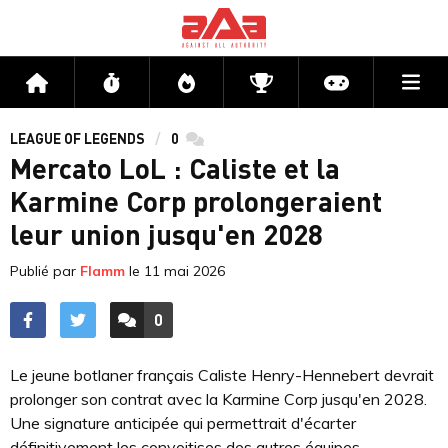
Me
Accueil
Flux
Directs
Compétitions
Actu jeux v
LEAGUE OF LEGENDS
0
commentaires
Mercato LoL : Caliste et la
Karmine Corp prolongeraient
leur union jusqu'en 2028
Publié par
Flamm
le
11 mai 2026
0
ACCÉDER AUX
COMMENTAIRES
Le jeune botlaner français Caliste Henry-Hennebert devrait
prolonger son contrat avec la Karmine Corp jusqu'en 2028.
Une signature anticipée qui permettrait d'écarter
définitivement les convoitises des autres équipes