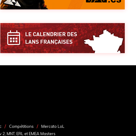
c
Compétitions
Mercato LoL
v 2, MNT, ERL et EMEA Masters