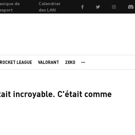
exique de
Calendrier
Facebook
Twitter
Instagram
'esport
des LAN
Di
ROCKET LEAGUE
VALORANT
2XKO
AUTRES PORTAILS
tait incroyable. C'était comme