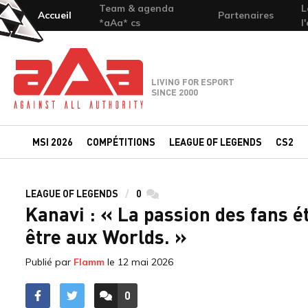
Team & agenda
L
Accueil
Partenaires
*aAa* cs
l
Team-aAa - against All authority
LIVING FOR ESPORT
SINCE 2000
MSI 2026
COMPÉTITIONS
LEAGUE OF LEGENDS
CS2
LEAGUE OF LEGENDS
0
commentaires
Kanavi : « La passion des fans é
être aux Worlds. »
Publié par
Flamm
le
12 mai 2026
0
ACCÉDER AUX
COMMENTAIRES