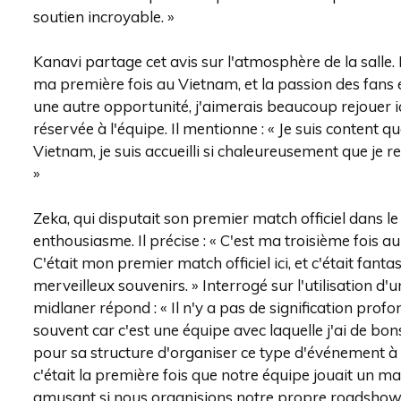
soutien incroyable. »
Kanavi partage cet avis sur l'atmosphère de la salle. 
ma première fois au Vietnam, et la passion des fans é
une autre opportunité, j'aimerais beaucoup rejouer ici
réservée à l'équipe. Il mentionne : « Je suis content 
Vietnam, je suis accueilli si chaleureusement que je r
»
Zeka, qui disputait son premier match officiel dans l
enthousiasme. Il précise : « C'est ma troisième fois a
C'était mon premier match officiel ici, et c'était fant
merveilleux souvenirs. » Interrogé sur l'utilisation d
midlaner répond : « Il n'y a pas de signification profon
souvent car c'est une équipe avec laquelle j'ai de bon
pour sa structure d'organiser ce type d'événement à l'a
c'était la première fois que notre équipe jouait un m
amusant si nous organisions notre propre roadshow.