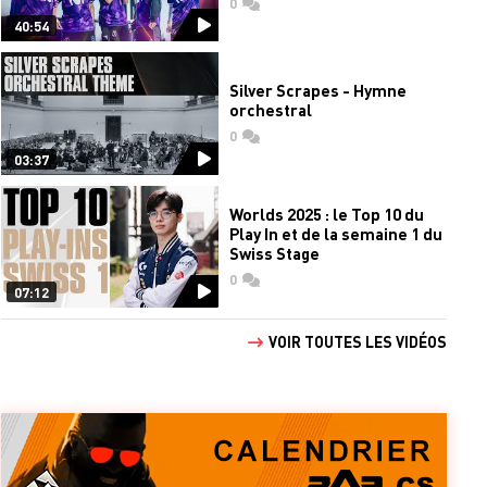
0
commentaires
40:54
Silver Scrapes - Hymne
orchestral
0
commentaires
03:37
Worlds 2025 : le Top 10 du
Play In et de la semaine 1 du
Swiss Stage
0
commentaires
07:12
VOIR TOUTES LES VIDÉOS