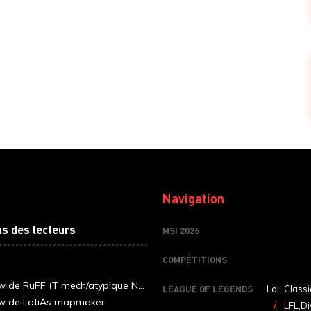
Navigation
ns des lecteurs
MSI 2026
COMPÉTITIONS
ew de RuFF (T mech/atypique N...
LEAGUE OF LEGENDS
LoL Classi
ew de LatiAs mapmaker
LFL,Di