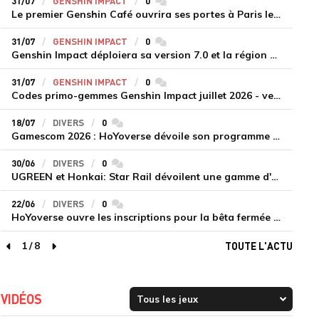
31/07
GENSHIN IMPACT
0
commentaires
Le premier Genshin Café ouvrira ses portes à Paris le 14 août
31/07
GENSHIN IMPACT
0
commentaires
Genshin Impact déploiera sa version 7.0 et la région de Snezhnaya le 12 août
31/07
GENSHIN IMPACT
0
commentaires
Codes primo-gemmes Genshin Impact juillet 2026 - version 7.0
18/07
DIVERS
0
commentaires
Gamescom 2026 : HoYoverse dévoile son programme et présente deux nouveaux jeux inédits
30/06
DIVERS
0
commentaires
UGREEN et Honkai: Star Rail dévoilent une gamme d'accessoires de recharge en édition limitée
22/06
DIVERS
0
commentaires
HoYoverse ouvre les inscriptions pour la bêta fermée de Honkai : Nexus Anima
1
/
8
TOUTE L'ACTU
page précédente
page suivante
VIDÉOS