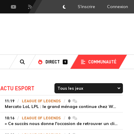
S'inscrire
Connexion
DarkMode
scord
Youtube
Flux RSS
DIRECT
COMMUNAUTÉ
9
RECHERCHE
ACTU ESPORT
11:19
LEAGUE OF LEGENDS
0
commentaires
Mercato LoL LPL : le grand ménage continue chez Weibo Gaming, Jiejie quitte le navire au profit de Xiaohao
10:16
LEAGUE OF LEGENDS
0
commentaires
« Ce succès nous donne l'occasion de retrouver un climat beaucoup plus positif » Ryu et Canyon soulagés après la victoire de Gen.G sur HLE