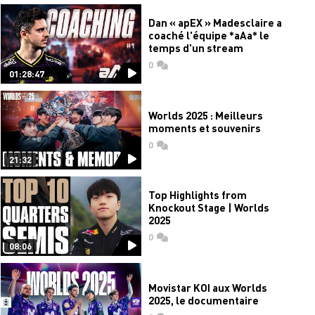
Dan « apEX » Madesclaire a
coaché l'équipe *aAa* le
temps d'un stream
0
commentaires
01:28:47
Worlds 2025 : Meilleurs
moments et souvenirs
0
commentaires
21:32
Top Highlights from
Knockout Stage | Worlds
2025
0
commentaires
08:06
Movistar KOI aux Worlds
2025, le documentaire