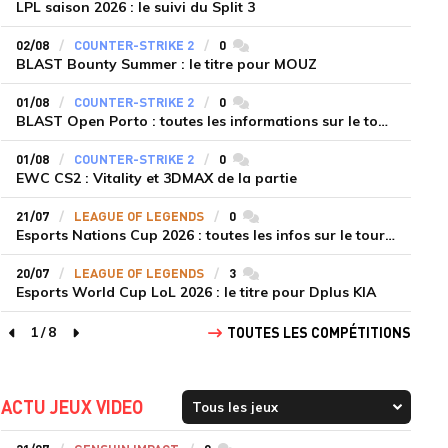
LPL saison 2026 : le suivi du Split 3
02/08
COUNTER-STRIKE 2
0
commentaires
BLAST Bounty Summer : le titre pour MOUZ
01/08
COUNTER-STRIKE 2
0
commentaires
BLAST Open Porto : toutes les informations sur le tournoi
01/08
COUNTER-STRIKE 2
0
commentaires
EWC CS2 : Vitality et 3DMAX de la partie
21/07
LEAGUE OF LEGENDS
0
commentaires
Esports Nations Cup 2026 : toutes les infos sur le tournoi
20/07
LEAGUE OF LEGENDS
3
commentaires
Esports World Cup LoL 2026 : le titre pour Dplus KIA
1
/
8
TOUTES LES COMPÉTITIONS
page précédente
page suivante
ACTU JEUX VIDEO