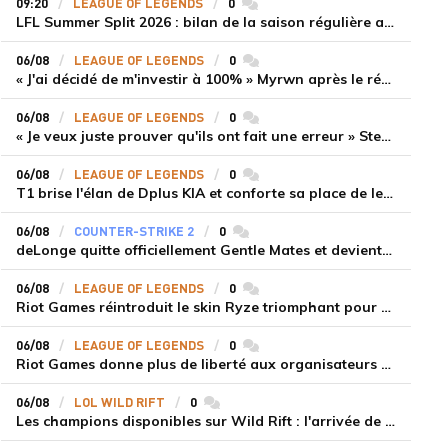
09:20
LEAGUE OF LEGENDS
0
commentaires
LFL Summer Split 2026 : bilan de la saison régulière avec Solary en tête
06/08
LEAGUE OF LEGENDS
0
commentaires
« J'ai décidé de m'investir à 100% » Myrwn après le réveil de Movistar KOI face à Fnatic
06/08
LEAGUE OF LEGENDS
0
commentaires
« Je veux juste prouver qu'ils ont fait une erreur » Stend se confie sur son mercato chaotique et ses ambitions avec Shifters
06/08
LEAGUE OF LEGENDS
0
commentaires
T1 brise l'élan de Dplus KIA et conforte sa place de leader en LCK 2026 Rounds 3-4
06/08
COUNTER-STRIKE 2
0
commentaires
deLonge quitte officiellement Gentle Mates et devient agent libre
06/08
LEAGUE OF LEGENDS
0
commentaires
Riot Games réintroduit le skin Ryze triomphant pour récompenser la scène amateur
06/08
LEAGUE OF LEGENDS
0
commentaires
Riot Games donne plus de liberté aux organisateurs de tournois locaux sur League of Legends
06/08
LOL WILD RIFT
0
commentaires
Les champions disponibles sur Wild Rift : l'arrivée de Cho'Gath