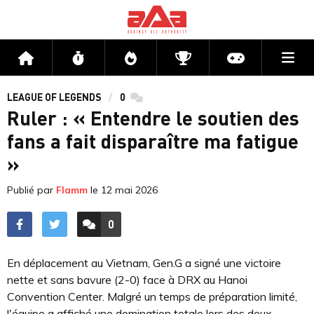
Me
Accueil
Flux
Directs
Compétitions
Actu jeux v
LEAGUE OF LEGENDS
0
commentaires
Ruler : « Entendre le soutien des
fans a fait disparaître ma fatigue
»
Publié par
Flamm
le
12 mai 2026
0
ACCÉDER AUX
COMMENTAIRES
En déplacement au Vietnam, Gen.G a signé une victoire
nette et sans bavure (2-0) face à DRX au Hanoi
Convention Center. Malgré un temps de préparation limité,
l'équipe a affiché une domination totale lors des deux