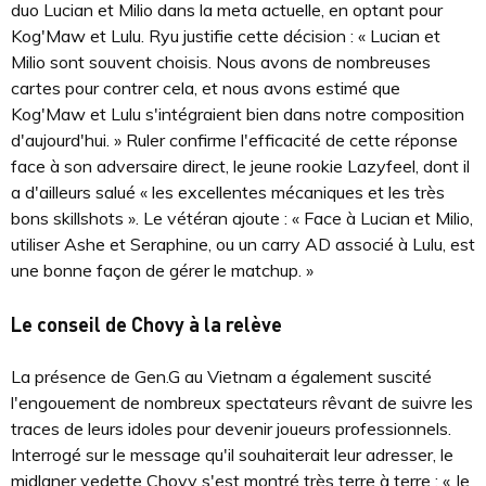
duo Lucian et Milio dans la meta actuelle, en optant pour
Kog'Maw et Lulu. Ryu justifie cette décision : « Lucian et
Milio sont souvent choisis. Nous avons de nombreuses
cartes pour contrer cela, et nous avons estimé que
Kog'Maw et Lulu s'intégraient bien dans notre composition
d'aujourd'hui. » Ruler confirme l'efficacité de cette réponse
face à son adversaire direct, le jeune rookie Lazyfeel, dont il
a d'ailleurs salué « les excellentes mécaniques et les très
bons skillshots ». Le vétéran ajoute : « Face à Lucian et Milio,
utiliser Ashe et Seraphine, ou un carry AD associé à Lulu, est
une bonne façon de gérer le matchup. »
Le conseil de Chovy à la relève
La présence de Gen.G au Vietnam a également suscité
l'engouement de nombreux spectateurs rêvant de suivre les
traces de leurs idoles pour devenir joueurs professionnels.
Interrogé sur le message qu'il souhaiterait leur adresser, le
midlaner vedette Chovy s'est montré très terre à terre : « Je