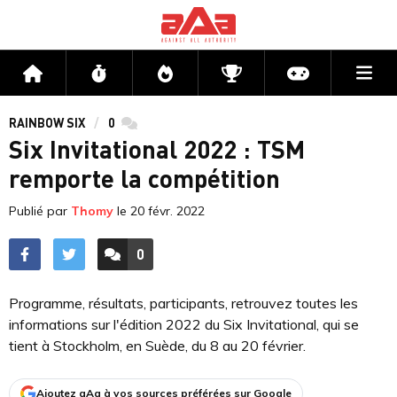
Me
Accueil
Flux
Directs
Compétitions
Actu jeux v
RAINBOW SIX
0
commentaires
Six Invitational 2022 : TSM
remporte la compétition
Publié par
Thomy
le
20 févr. 2022
0
ACCÉDER AUX
COMMENTAIRES
Programme, résultats, participants, retrouvez toutes les
informations sur l'édition 2022 du Six Invitational, qui se
tient à Stockholm, en Suède, du 8 au 20 février.
Ajoutez aAa à vos sources préférées sur Google