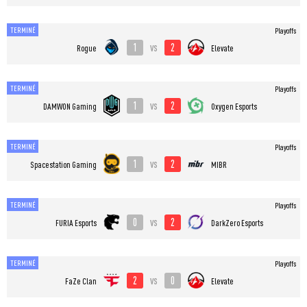
TERMINÉ
Playoffs
1
2
vs
Rogue
Elevate
TERMINÉ
Playoffs
1
2
vs
DAMWON Gaming
Oxygen Esports
TERMINÉ
Playoffs
1
2
vs
Spacestation Gaming
MIBR
TERMINÉ
Playoffs
0
2
vs
FURIA Esports
DarkZero Esports
TERMINÉ
Playoffs
2
0
vs
FaZe Clan
Elevate