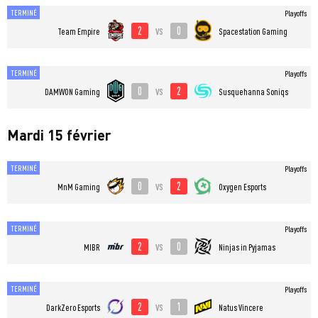
TERMINÉ
Playoffs
2
0
vs
Team Empire
Spacestation Gaming
TERMINÉ
Playoffs
0
2
vs
DAMWON Gaming
Susquehanna Soniqs
Mardi 15 février
TERMINÉ
Playoffs
0
2
vs
MnM Gaming
Oxygen Esports
TERMINÉ
Playoffs
2
0
vs
MIBR
Ninjas in Pyjamas
TERMINÉ
Playoffs
2
1
vs
DarkZero Esports
Natus Vincere