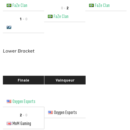
FaZe Clan
FaZe Clan
0 -
2
FaZe Clan
1
- 0
Lower Bracket
Finale
Vainqueur
Oxygen Esports
Oxygen Esports
2
- 0
MnM Gaming