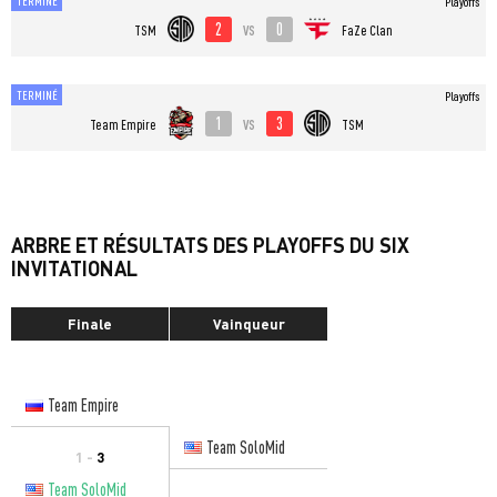
TERMINÉ
Playoffs
2
0
vs
TSM
FaZe Clan
TERMINÉ
Playoffs
1
3
vs
Team Empire
TSM
ARBRE ET RÉSULTATS DES PLAYOFFS DU SIX
INVITATIONAL
Finale
Vainqueur
Team Empire
Team SoloMid
1 -
3
Team SoloMid