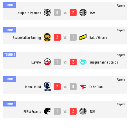
TERMINÉ
Playoffs
0
2
vs
Ninjas in Pyjamas
TSM
TERMINÉ
Playoffs
2
1
vs
Spacestation Gaming
Natus Vincere
TERMINÉ
Playoffs
1
2
vs
Elevate
Susquehanna Soniqs
TERMINÉ
Playoffs
2
0
vs
Team Liquid
FaZe Clan
TERMINÉ
Playoffs
1
2
vs
FURIA Esports
TSM