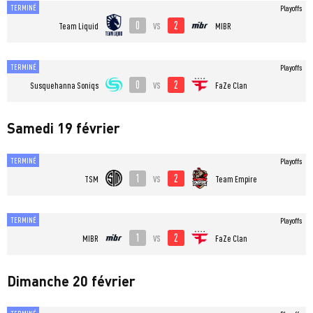
TERMINÉ
Playoffs
0
2
vs
Team Liquid
MIBR
TERMINÉ
Playoffs
0
2
vs
Susquehanna Soniqs
FaZe Clan
Samedi 19 février
TERMINÉ
Playoffs
1
2
vs
TSM
Team Empire
TERMINÉ
Playoffs
1
2
vs
MIBR
FaZe Clan
Dimanche 20 février