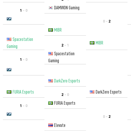
DAMWON Gaming
1
- 0
0 -
2
MIBR
Spacestation
MIBR
2
- 1
Gaming
Spacestation
1
- 0
Gaming
DarkZero Esports
FURIA Esports
DarkZero Esports
2
- 0
FURIA Esports
1
- 0
0 -
2
Elevate