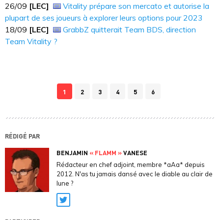
26/09
[LEC]
Vitality prépare son mercato et autorise la
plupart de ses joueurs à explorer leurs options pour 2023
18/09
[LEC]
GrabbZ quitterait Team BDS, direction
Team Vitality ?
1
2
3
4
5
6
RÉDIGÉ PAR
BENJAMIN
« FLAMM »
VANESE
Rédacteur en chef adjoint, membre *aAa* depuis
2012. N'as tu jamais dansé avec le diable au clair de
lune ?
Twitter