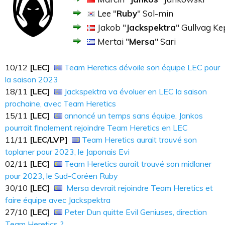
Lee "
Ruby
" Sol-min
Jakob "
Jackspektra
" Gullvag Ke
Mertai "
Mersa
" Sari
10​​​/12
[LEC]
Team Heretics dévoile son équipe LEC pour
la saison 2023
18​​​/11
[LEC]
Jackspektra va évoluer en LEC la saison
prochaine, avec Team Heretics
15​​​/11
[LEC]
annoncé un temps sans équipe, Jankos
pourrait finalement rejoindre Team Heretics en LEC
11​​​/11
[LEC/LVP]
Team Heretics aurait trouvé son
toplaner pour 2023, le Japonais Evi
02/11
[LEC]
Team Heretics aurait trouvé son midlaner
pour 2023, le Sud-Coréen Ruby
30/10
[LEC]
Mersa devrait rejoindre Team Heretics et
faire équipe avec Jackspektra
27/10
[LEC]
Peter Dun quitte Evil Geniuses, direction
Team Heretics ?