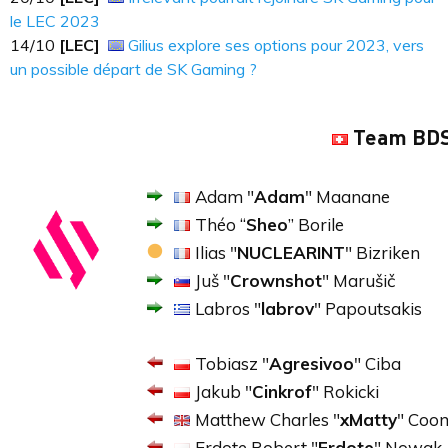
le LEC 2023
14/10
[LEC]
Gilius explore ses options pour 2023, vers
un possible départ de SK Gaming ?
Team BD
Adam "
Adam
" Maanane
Théo “
Sheo
” Borile
Ilias "
NUCLEARINT
" Bizriken
Juš "
Crownshot
" Marušič
Labros "
labrov
" Papoutsakis
Tobiasz "
Agresivoo
" Ciba
Jakub "
Cinkrof
" Rokicki
Matthew Charles "
xMatty
" Coo
Erdote Robert "
Erdote
" Nowak