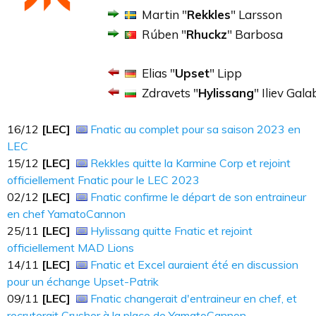
Martin "
Rekkles
" Larsson
Rúben "
Rhuckz
" Barbosa
Elias "
Upset
" Lipp
Zdravets "
Hylissang
" Iliev Gal
16​​​/12
[LEC]
Fnatic au complet pour sa saison 2023 en
LEC
15​​​/12
[LEC]
Rekkles quitte la Karmine Corp et rejoint
officiellement Fnatic pour le LEC 2023
02​​​/12
[LEC]
Fnatic confirme le départ de son entraineur
en chef YamatoCannon
25​​​/11
[LEC]
Hylissang quitte Fnatic et rejoint
officiellement MAD Lions
14​​​/11
[LEC]
Fnatic et Excel auraient été en discussion
pour un échange Upset-Patrik
09​​​/11
[LEC]
Fnatic changerait d'entraineur en chef, et
recruterait Crusher à la place de YamatoCannon