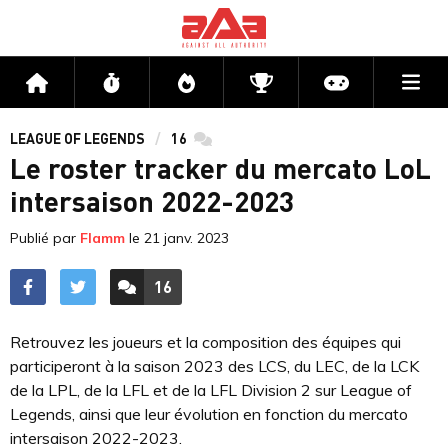
Me
Accueil
Flux
Directs
Compétitions
Actu jeux v
LEAGUE OF LEGENDS
16
commentaires
Le roster tracker du mercato LoL
intersaison 2022-2023
Publié par
Flamm
le
21 janv. 2023
16
ACCÉDER AUX
COMMENTAIRES
Retrouvez les joueurs et la composition des équipes qui
participeront à la saison 2023 des LCS, du LEC, de la LCK
de la LPL, de la LFL et de la LFL Division 2 sur League of
Legends, ainsi que leur évolution en fonction du mercato
intersaison 2022-2023.