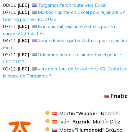
08/11
[LEC]
Targamas ferait route vers Excel
07​​​/11
[LEC]
Markoon quitterait Excel pour rejoindre SK
Gaming pour le LEC 2023
07​​​/11
[LEC]
Finn pourrait rejoindre Astralis pour la
saison 2023 du LEC
04/11
[LEC]
Xerxe devrait quitter Astralis pour rejoindre
Excel
03/11
[LEC]
Odoamne devrait rejoindre Excel pour le
LEC 2023
02/11
[LEC]
vers de retour de Mikyx chez G2 Esports à
la place de Targamas ?
Fnatic
Martin "
Wunder
" Nordahl
Iván "
Razork
" Martín Díaz
Marek "
Humanoid
" Brázda