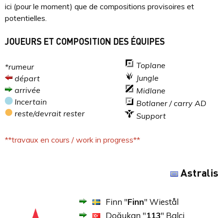
ici (pour le moment) que de compositions provisoires et
potentielles.
JOUEURS ET COMPOSITION DES ÉQUIPES
Toplane
*rumeur
Jungle
départ
arrivée
Midlane
Incertain
Botlaner / carry AD
reste/devrait rester
Support
**travaux en cours / work in progress**
Astrali
Finn "
Finn
" Wiestål
Doğukan "
113
" Balci