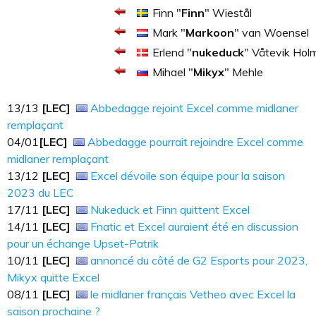
Finn "
Finn
" Wiestål
Mark "
Markoon
" van Woensel
Erlend "
nukeduck
" Våtevik Hol
Mihael "
Mikyx
" Mehle
13​​​/13
[LEC]
Abbedagge rejoint Excel comme midlaner
remplaçant
04​​​/01
[LEC]
Abbedagge pourrait rejoindre Excel comme
midlaner remplaçant
13​​​/12
[LEC]
Excel dévoile son équipe pour la saison
2023 du LEC
17​​​/11
[LEC]
Nukeduck et Finn quittent Excel
14​​​/11
[LEC]
Fnatic et Excel auraient été en discussion
pour un échange Upset-Patrik
10​​​/11
[LEC]
annoncé du côté de G2 Esports pour 2023,
Mikyx quitte Excel
08/11
[LEC]
le midlaner français Vetheo avec Excel la
saison prochaine ?