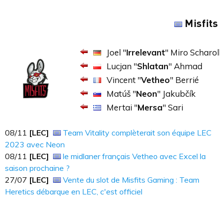
Misfits
Joel "
Irrelevant
" Miro Scharol
Lucjan "
Shlatan
" Ahmad
Vincent "
Vetheo
" Berrié
Matúš "
Neon
" Jakubčík
Mertai "
Mersa
" Sari
08​​​/11
[LEC]
Team Vitality complèterait son équipe LEC
2023 avec Neon
08/11
[LEC]
le midlaner français Vetheo avec Excel la
saison prochaine ?
27/07
[LEC]
Vente du slot de Misfits Gaming : Team
Heretics débarque en LEC, c'est officiel