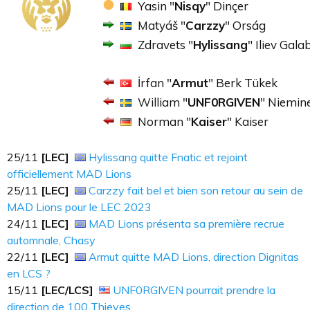
Yasin "
Nisqy
" Dinçer
Matyáš "
Carzzy
" Orság
Zdravets "
Hylissang
" Iliev Gala
İrfan "
Armut
" Berk Tükek
William "
UNF0RGIVEN
" Niemin
Norman "
Kaiser
" Kaiser
25​​​/11
[LEC]
Hylissang quitte Fnatic et rejoint
officiellement MAD Lions
25​​​/11
[LEC]
Carzzy fait bel et bien son retour au sein de
MAD Lions pour le LEC 2023
24​​​/11
[LEC]
MAD Lions présenta sa première recrue
automnale, Chasy
22​​​/11
[LEC]
Armut quitte MAD Lions, direction Dignitas
en LCS ?
15/11
[LEC/LCS]
UNF0RGIVEN pourrait prendre la
direction de 100 Thieves