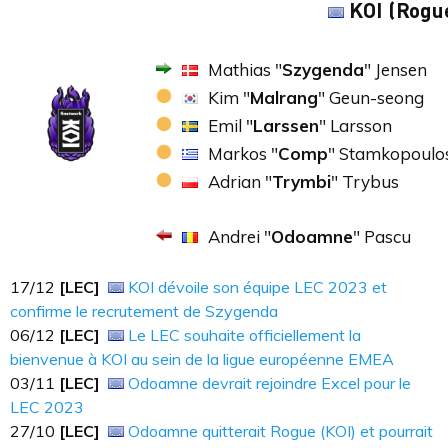
KOI (Rogu
Mathias "
Szygenda
" Jensen
Kim "
Malrang
" Geun-seong
Emil "
Larssen
" Larsson
Markos "
Comp
" Stamkopoulo
Adrian "
Trymbi
" Trybus
Andrei "
Odoamne
" Pascu
17​​​/12
[LEC]
KOI dévoile son équipe LEC 2023 et
confirme le recrutement de Szygenda
06​​​/12
[LEC]
Le LEC souhaite officiellement la
bienvenue à KOI au sein de la ligue européenne EMEA
03/11
[LEC]
Odoamne devrait rejoindre Excel pour le
LEC 2023
27/10
[LEC]
Odoamne quitterait Rogue (KOI) et pourrait