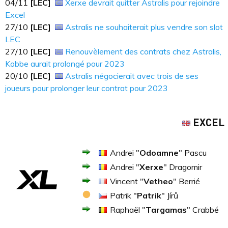
04/11
[LEC]
Xerxe devrait quitter Astralis pour rejoindre
Excel
27/10
[LEC]
Astralis ne souhaiterait plus vendre son slot
LEC
27/10
[LEC]
Renouvèlement des contrats chez Astralis,
Kobbe aurait prolongé pour 2023
20/10
[LEC]
Astralis négocierait avec trois de ses
joueurs pour prolonger leur contrat pour 2023
EXCEL
Andrei "
Odoamne
" Pascu
Andrei "
Xerxe
" Dragomir
Vincent "
Vetheo
" Berrié
Patrik "
Patrik
" Jírů
Raphaël "
Targamas
" Crabbé