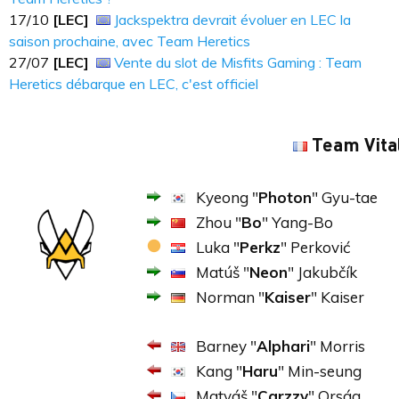
17/10
[LEC]
Jackspektra devrait évoluer en LEC la
saison prochaine, avec Team Heretics
27/07
[LEC]
Vente du slot de Misfits Gaming : Team
Heretics débarque en LEC, c'est officiel
Team Vital
Kyeong "
Photon
" Gyu-tae
Zhou "
Bo
" Yang-Bo
Luka "
Perkz
" Perković
Matúš "
Neon
" Jakubčík
Norman "
Kaiser
" Kaiser
Barney "
Alphari
" Morris
Kang "
Haru
" Min-seung
Matyáš "
Carzzy
" Orság