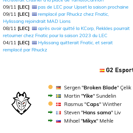
09​​​/11
[LEC]
pas de LEC pour Upset la saison prochaine
09​​​/11
[LEC]
remplacé par Rhuckz chez Fnatic,
Hylissang rejoindrait MAD Lions
08​​​/11
[LEC]
après avoir quitté la KCorp, Rekkles pourrait
retourner chez Fnatic pour la saison 2023 du LEC
04/11
[LEC]
Hylissang quitterait Fnatic, et serait
remplacé par Rhuckz
G2 Espor
Sergen "
Broken Blade
" Çelik
Martin "
Yike
" Sundelin
Rasmus "
Caps
" Winther
Steven "
Hans sama
" Liv
Mihael "
Mikyx
" Mehle