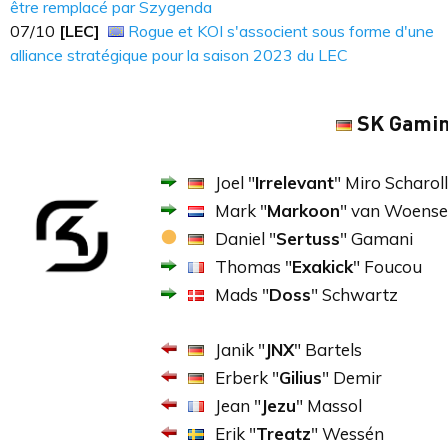
être remplacé par Szygenda
07/10
[LEC]
Rogue et KOI s'associent sous forme d'une
alliance stratégique pour la saison 2023 du LEC
SK Gami
Joel "
Irrelevant
" Miro Scharoll
Mark "
Markoon
" van Woense
Daniel "
Sertuss
" Gamani
Thomas "
Exakick
" Foucou
Mads "
Doss
" Schwartz
Janik "
JNX
" Bartels
Erberk "
Gilius
" Demir
Jean "
Jezu
" Massol
Erik "
Treatz
" Wessén