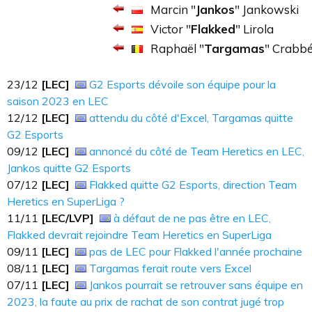
Marcin "
Jankos
" Jankowski
Victor "
Flakked
" Lirola
Raphaël "
Targamas
" Crabb
23​​​/12
[LEC]
G2 Esports dévoile son équipe pour la
saison 2023 en LEC
12​​​/12
[LEC]
attendu du côté d'Excel, Targamas quitte
G2 Esports
09​​​/12
[LEC]
annoncé du côté de Team Heretics en LEC,
Jankos quitte G2 Esports
07​​​/12
[LEC]
Flakked quitte G2 Esports, direction Team
Heretics en SuperLiga ?
11​​​/11
[LEC/LVP]
à défaut de ne pas être en LEC,
Flakked devrait rejoindre Team Heretics en SuperLiga
09​​​/11
[LEC]
pas de LEC pour Flakked l'année prochaine
08/11
[LEC]
Targamas ferait route vers Excel
07/11
[LEC]
Jankos pourrait se retrouver sans équipe en
2023, la faute au prix de rachat de son contrat jugé trop