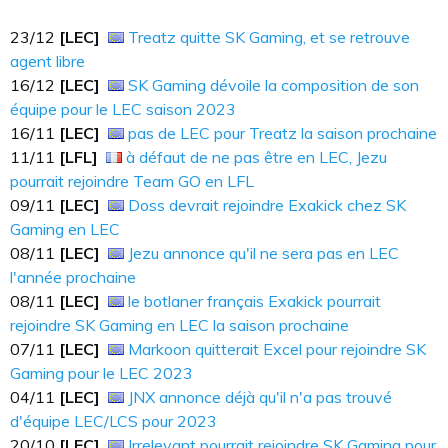
23​​​/12
[LEC]
Treatz quitte SK Gaming, et se retrouve
agent libre
16​​​/12
[LEC]
SK Gaming dévoile la composition de son
équipe pour le LEC saison 2023
16​​​/11
[LEC]
pas de LEC pour Treatz la saison prochaine
11/11
[LFL]
à défaut de ne pas être en LEC, Jezu
pourrait rejoindre Team GO en LFL
09​​​/11
[LEC]
Doss devrait rejoindre Exakick chez SK
Gaming en LEC
08​​​/11
[LEC]
Jezu annonce qu'il ne sera pas en LEC
l'année prochaine
08/11
[LEC]
le botlaner français Exakick pourrait
rejoindre SK Gaming en LEC la saison prochaine
07​​​/11
[LEC]
Markoon quitterait Excel pour rejoindre SK
Gaming pour le LEC 2023
04/11
[LEC]
JNX annonce déjà qu'il n'a pas trouvé
d'équipe LEC/LCS pour 2023
20/10
[LEC]
Irrelevant pourrait rejoindre SK Gaming pour