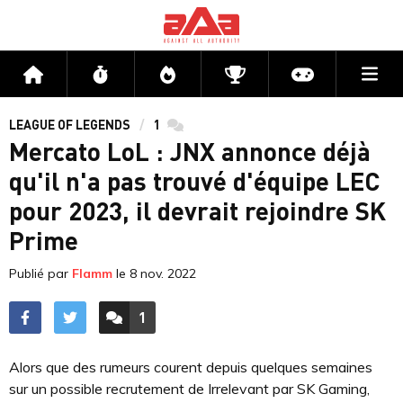
Me
Accueil
Flux
Directs
Compétitions
Actu jeux v
LEAGUE OF LEGENDS
1
commentaires
Mercato LoL : JNX annonce déjà
qu'il n'a pas trouvé d'équipe LEC
pour 2023, il devrait rejoindre SK
Prime
Publié par
Flamm
le
8 nov. 2022
1
ACCÉDER AUX
COMMENTAIRES
Alors que des rumeurs courent depuis quelques semaines
sur un possible recrutement de Irrelevant par SK Gaming,