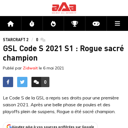
Me
Accueil
Flux
Directs
Compétitions
Actu jeux v
STARCRAFT 2
0
commentaires
GSL Code S 2021 S1 : Rogue sacré
champion
Publié par
Zidwait
le
6 mai 2021
0
ACCÉDER AUX
COMMENTAIRES
Le Code S de la GSL a repris ses droits pour une première
saison 2021. Après une belle phase de poules et des
playoffs plein de suspens, Rogue a été sacré champion.
Ajoutez aAa à vos sources préférées sur Google