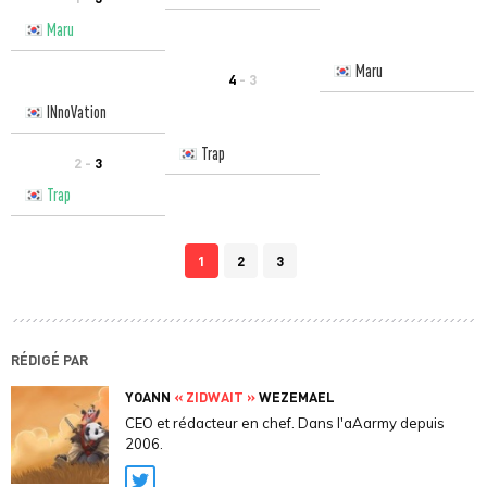
Maru
Maru
4
- 3
INnoVation
Trap
2 -
3
Trap
1
2
3
RÉDIGÉ PAR
YOANN
« ZIDWAIT »
WEZEMAEL
CEO et rédacteur en chef. Dans l'aAarmy depuis
2006.