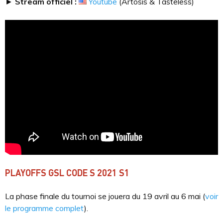
►
Stream officiel :
Youtube
(Artosis & Tasteless)
PLAYOFFS GSL CODE S 2021 S1
La phase finale du tournoi se jouera du 19 avril au 6 mai (
voir
le programme complet
).