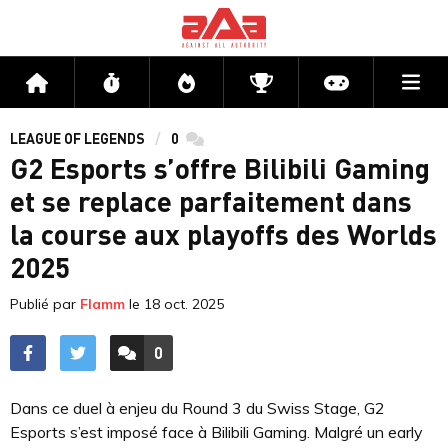
Me
Accueil
Flux
Directs
Compétitions
Actu jeux v
LEAGUE OF LEGENDS
0
commentaires
G2 Esports s’offre Bilibili Gaming
et se replace parfaitement dans
la course aux playoffs des Worlds
2025
Publié par
Flamm
le
18 oct. 2025
0
ACCÉDER AUX
COMMENTAIRES
Dans ce duel à enjeu du Round 3 du Swiss Stage, G2
Esports s’est imposé face à Bilibili Gaming. Malgré un early