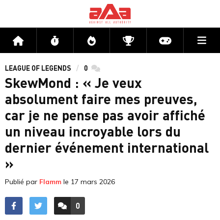
Me
Accueil
Flux
Directs
Compétitions
Actu jeux v
LEAGUE OF LEGENDS
0
commentaires
SkewMond : « Je veux
absolument faire mes preuves,
car je ne pense pas avoir affiché
un niveau incroyable lors du
dernier événement international
»
Publié par
Flamm
le
17 mars 2026
0
ACCÉDER AUX
COMMENTAIRES