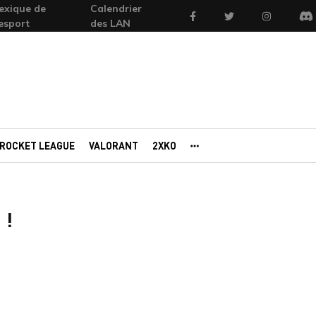
exique de
Calendrier
Facebook
Twitter
Instagram
'esport
des LAN
Di
ROCKET LEAGUE
VALORANT
2XKO
AUTRES PORTAILS
 !