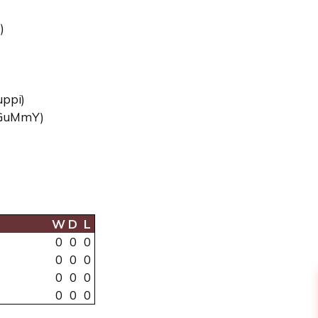
)
uppi)
- GuMmY)
W
D
L
0
0
0
0
0
0
0
0
0
0
0
0