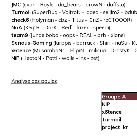
JMC
(evan - Royle - da_bears - browN - daffsta)
Turmoil
(SuperBug - VoltroN - jaded - seijim2 - bdub
check6
(Holyman - cbz - Titus - i0nZ - reCTOOOR)
NoA
(XeqtR - DarK - Red` - kixer - speedi)
team9
(Jungelbobo - oops - REAL - prb - xione)
Serious-Gaming
(lurppis - barrack - Shiri - naSu - K
x6tence
(MusambaN1 - FlipiN - milicua - DrastyK 
NiP
(HeatoN - Potti - walle - ins - zet)
Analyse des poules
Groupe A
NiP
x6tence
Turmoil
project_kr