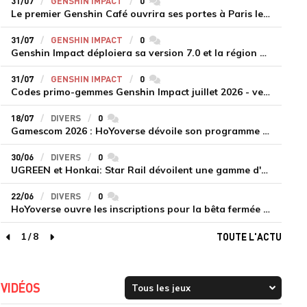
31/07
GENSHIN IMPACT
0
commentaires
Le premier Genshin Café ouvrira ses portes à Paris le 14 août
31/07
GENSHIN IMPACT
0
commentaires
Genshin Impact déploiera sa version 7.0 et la région de Snezhnaya le 12 août
31/07
GENSHIN IMPACT
0
commentaires
Codes primo-gemmes Genshin Impact juillet 2026 - version 7.0
18/07
DIVERS
0
commentaires
Gamescom 2026 : HoYoverse dévoile son programme et présente deux nouveaux jeux inédits
30/06
DIVERS
0
commentaires
UGREEN et Honkai: Star Rail dévoilent une gamme d'accessoires de recharge en édition limitée
22/06
DIVERS
0
commentaires
HoYoverse ouvre les inscriptions pour la bêta fermée de Honkai : Nexus Anima
1
/
8
TOUTE L'ACTU
page précédente
page suivante
VIDÉOS