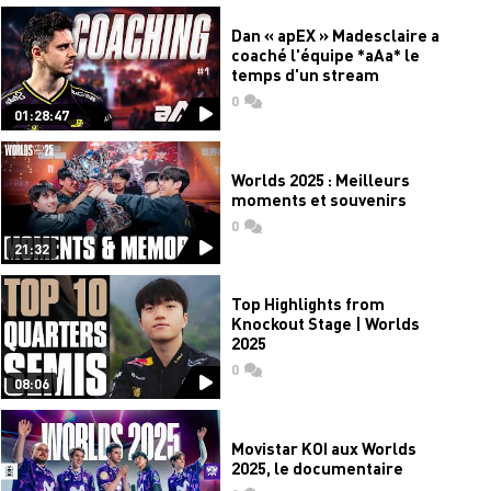
Dan « apEX » Madesclaire a
coaché l'équipe *aAa* le
temps d'un stream
0
commentaires
01:28:47
Worlds 2025 : Meilleurs
moments et souvenirs
0
commentaires
21:32
Top Highlights from
Knockout Stage | Worlds
2025
0
commentaires
08:06
Movistar KOI aux Worlds
2025, le documentaire