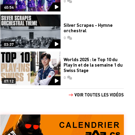
0
commentaires
40:54
Silver Scrapes - Hymne
orchestral
0
commentaires
03:37
Worlds 2025 : le Top 10 du
Play In et de la semaine 1 du
Swiss Stage
0
commentaires
07:12
VOIR TOUTES LES VIDÉOS