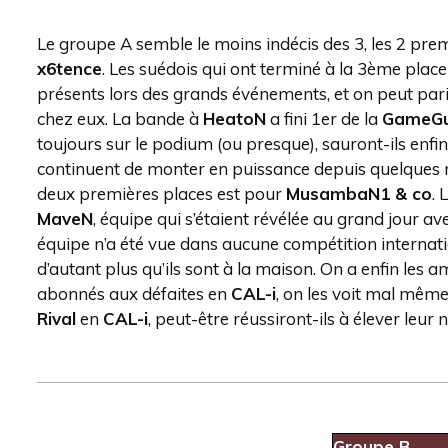
Le groupe A semble le moins indécis des 3, les 2 pre
x6tence
. Les suédois qui ont terminé à la 3ème place
présents lors des grands événements, et on peut pari
chez eux. La bande à
HeatoN
a fini 1er de la
GameG
toujours sur le podium (ou presque), sauront-ils enfin
continuent de monter en puissance depuis quelques m
deux premières places est pour
MusambaN1 & co
. 
MaveN
, équipe qui s’étaient révélée au grand jour 
équipe n’a été vue dans aucune compétition internat
d’autant plus qu’ils sont à la maison. On a enfin les 
abonnés aux défaites en
CAL-i
, on les voit mal même
Rival
en
CAL-i
, peut-être réussiront-ils à élever leur 
Groupe B