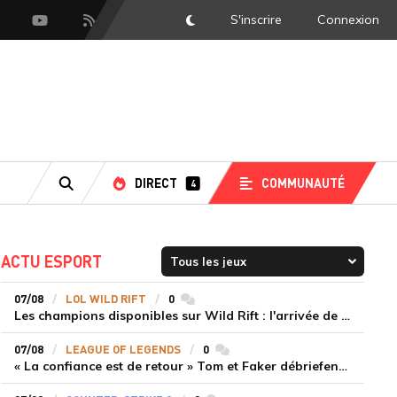
S'inscrire
Connexion
DarkMode
scord
Youtube
Flux RSS
DIRECT
COMMUNAUTÉ
4
RECHERCHE
ACTU ESPORT
07/08
LOL WILD RIFT
0
commentaires
Les champions disponibles sur Wild Rift : l'arrivée de Cho'Gath
07/08
LEAGUE OF LEGENDS
0
commentaires
« La confiance est de retour » Tom et Faker débriefent la victoire convaincante de T1 face à Dplus KIA