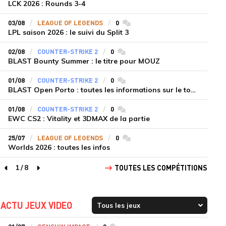
LCK 2026 : Rounds 3-4
03/08
LEAGUE OF LEGENDS
0
commentaires
LPL saison 2026 : le suivi du Split 3
02/08
COUNTER-STRIKE 2
0
commentaires
BLAST Bounty Summer : le titre pour MOUZ
01/08
COUNTER-STRIKE 2
0
commentaires
BLAST Open Porto : toutes les informations sur le tournoi
01/08
COUNTER-STRIKE 2
0
commentaires
EWC CS2 : Vitality et 3DMAX de la partie
25/07
LEAGUE OF LEGENDS
0
commentaires
Worlds 2026 : toutes les infos
1
/
8
TOUTES LES COMPÉTITIONS
page précédente
page suivante
ACTU JEUX VIDEO