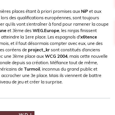
mières places étant à priori promises aux
NiP
et aux
 lors des qualifications européennes, sont toujours
er qu’ils vont s’entraîner à fond pour ramener la coupe
une
et 3ème des
WEG.Europe
, les ninjas finissent
 atteindre la 1ere place. Les espagnols d
’x6tence
ois, et il faut désormais compter avec eux, une des
Les coréens de
project_kr
sont constitués d’anciens
avec une 3ème place aux
WCG 2004
, mais cette nouvelle
ionale depuis sa création. Méfiance tout de même,
américains de
Turmoil
, inconnus du grand public et
 accrocher une 3e place. Mais ils viennent de battre
niveau de jeu et créer la surprise.
W
D
L