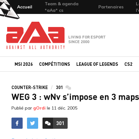
Team & agenda
L
Accueil
Partenaires
*aAa* cs
l
Team-aAa - against All authority
LIVING FOR ESPORT
SINCE 2000
MSI 2026
COMPÉTITIONS
LEAGUE OF LEGENDS
CS2
COUNTER-STRIKE
301
commentaires
WEG 3 : wNv s’impose en 3 maps
Publié par
gOrdi
le
11 déc. 2005
301
ACCÉDER AUX
COMMENTAIRES