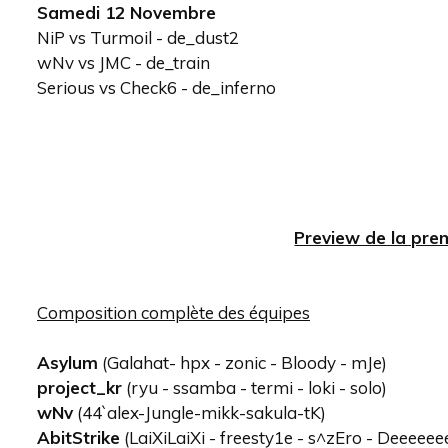
Samedi 12 Novembre
NiP vs Turmoil - de_dust2
wNv vs JMC - de_train
Serious vs Check6 - de_inferno
Preview de la pre
Composition complète des équipes
Asylum
(Galahat- hpx - zonic - Bloody - mJe)
project_kr
(ryu - ssamba - termi - loki - solo)
wNv
(44`alex-Jungle-mikk-sakula-tK)
AbitStrike
(LaiXiLaiXi - freesty1e - s^zEro - Deeeeee