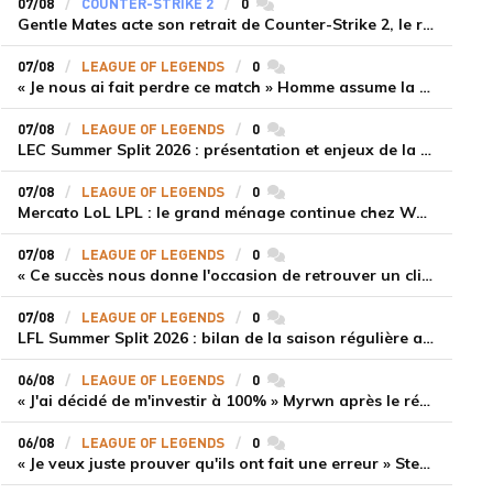
07/08
COUNTER-STRIKE 2
0
commentaires
Gentle Mates acte son retrait de Counter-Strike 2, le roster ibérique libéré
07/08
LEAGUE OF LEGENDS
0
commentaires
« Je nous ai fait perdre ce match » Homme assume la responsabilité de la défaite de HLE face à Gen.G
07/08
LEAGUE OF LEGENDS
0
commentaires
LEC Summer Split 2026 : présentation et enjeux de la troisième semaine de compétition
07/08
LEAGUE OF LEGENDS
0
commentaires
Mercato LoL LPL : le grand ménage continue chez Weibo Gaming, Jiejie quitte le navire au profit de Xiaohao
07/08
LEAGUE OF LEGENDS
0
commentaires
« Ce succès nous donne l'occasion de retrouver un climat beaucoup plus positif » Ryu et Canyon soulagés après la victoire de Gen.G sur HLE
07/08
LEAGUE OF LEGENDS
0
commentaires
LFL Summer Split 2026 : bilan de la saison régulière avec Solary en tête
06/08
LEAGUE OF LEGENDS
0
commentaires
« J'ai décidé de m'investir à 100% » Myrwn après le réveil de Movistar KOI face à Fnatic
06/08
LEAGUE OF LEGENDS
0
commentaires
« Je veux juste prouver qu'ils ont fait une erreur » Stend se confie sur son mercato chaotique et ses ambitions avec Shifters