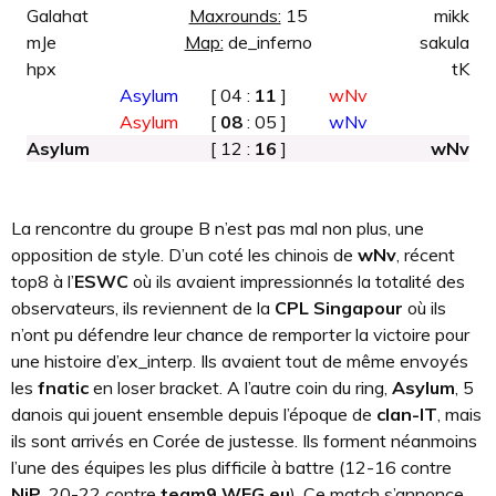
Galahat
Maxrounds:
15
mikk
mJe
Map:
de_inferno
sakula
hpx
tK
Asylum
[ 04 :
11
]
wNv
Asylum
[
08
: 05 ]
wNv
Asylum
[ 12 :
16
]
wNv
La rencontre du groupe B n’est pas mal non plus, une
opposition de style. D’un coté les chinois de
wNv
, récent
top8 à l’
ESWC
où ils avaient impressionnés la totalité des
observateurs, ils reviennent de la
CPL Singapour
où ils
n’ont pu défendre leur chance de remporter la victoire pour
une histoire d’ex_interp. Ils avaient tout de même envoyés
les
fnatic
en loser bracket. A l’autre coin du ring,
Asylum
, 5
danois qui jouent ensemble depuis l’époque de
clan-IT
, mais
ils sont arrivés en Corée de justesse. Ils forment néanmoins
l’une des équipes les plus difficile à battre (12-16 contre
NiP
, 20-22 contre
team9 WEG.eu
). Ce match s’annonce