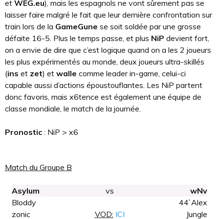
et
WEG.eu
), mais les espagnols ne vont sûrement pas se
laisser faire malgré le fait que leur dernière confrontation sur
train lors de la
GameGune
se soit soldée par une grosse
défaite 16-5. Plus le temps passe, et plus
NiP
devient fort,
on a envie de dire que c’est logique quand on a les 2 joueurs
les plus expérimentés au monde, deux joueurs ultra-skillés
(
ins
et
zet
) et
walle
comme leader in-game, celui-ci
capable aussi d’actions époustouflantes. Les NiP partent
donc favoris, mais x6tence est également une équipe de
classe mondiale, le match de la journée.
Pronostic
: NiP > x6
Match du Groupe B
Asylum
vs
wNv
Bloddy
44`Alex
zonic
VOD:
ICI
Jungle