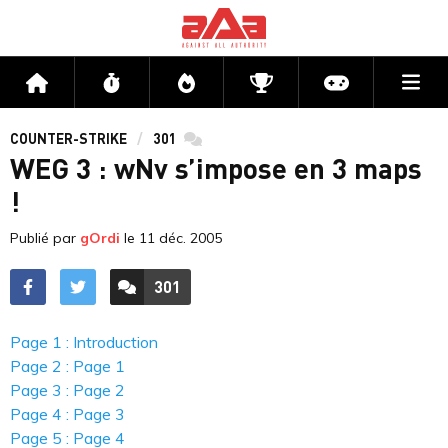
Me
Accueil
Flux
Directs
Compétitions
Actu jeux v
COUNTER-STRIKE
301
commentaires
WEG 3 : wNv s’impose en 3 maps
!
Publié par
gOrdi
le
11 déc. 2005
301
ACCÉDER AUX
COMMENTAIRES
Page 1 : Introduction
Page 2 : Page 1
Page 3 : Page 2
Page 4 : Page 3
Page 5 : Page 4