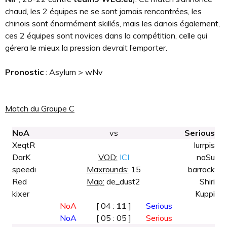
chaud, les 2 équipes ne se sont jamais rencontrées, les
chinois sont énormément skillés, mais les danois également,
ces 2 équipes sont novices dans la compétition, celle qui
gérera le mieux la pression devrait l’emporter.
Pronostic
: Asylum > wNv
Match du Groupe C
NoA
vs
Serious
XeqtR
lurrpis
DarK
VOD:
ICI
naSu
speedi
Maxrounds:
15
barrack
Red
Map:
de_dust2
Shiri
kixer
Kuppi
NoA
[ 04 :
11
]
Serious
NoA
[ 05 : 05 ]
Serious