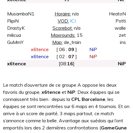
MusambaN1
Horaire:
n/a
HeatoN
FlipiN
VOD:
ICI
Potti
DrastyK
Scorebot:
n/a
walle
milicua
Maxrounds:
15
zet
GuMmY
Map:
de_train
ins
x6tence
[ 06 :
09
]
NiP
x6tence
[ 02 :
07
]
NiP
x6tence
[08:
16
]
NiP
Le match d’ouverture de ce groupe A oppose les deux
favoris du groupe,
x6tence
et
NiP
. Deux équipes qui se
connaissent très bien : depuis la
CPL Barcelone
, les
équipes se sont rencontrées sur 6 maps en 4 tournois. Et on
arrive à un score de parité, 3 maps partout, ce match
s’annonce comme la belle. Avantage aux suédois qui l’ont
emportés lors des 2 dernières confrontations (
GameGune