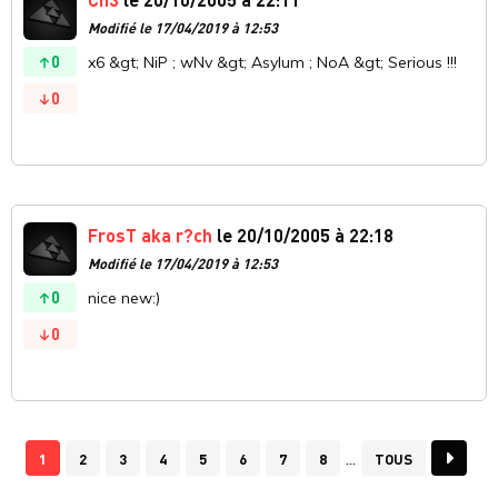
Modifié le 17/04/2019 à 12:53
0
x6 &gt; NiP ; wNv &gt; Asylum ; NoA &gt; Serious !!!
0
FrosT aka r?ch
le 20/10/2005 à 22:18
Modifié le 17/04/2019 à 12:53
0
nice new:)
0
1
2
3
4
5
6
7
8
TOUS