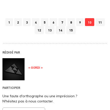
1
2
3
4
5
6
7
8
9
10
11
12
13
14
15
RÉDIGÉ PAR
« GORDI »
PARTICIPER
Une faute d'orthographe ou une imprécision ?
N'hésitez pas à nous contacter.