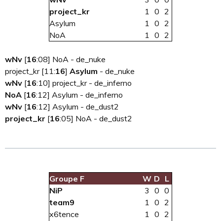
project_kr
1
0
2
Asylum
1
0
2
NoA
1
0
2
wNv
[
16
:08] NoA - de_nuke
project_kr [11:
16
]
Asylum
- de_nuke
wNv
[
16
:10] project_kr - de_inferno
NoA
[
16
:12] Asylum - de_inferno
wNv
[
16
:12] Asylum - de_dust2
project_kr
[
16
:05] NoA - de_dust2
Groupe F
W
D
L
NiP
3
0
0
team9
1
0
2
x6tence
1
0
2