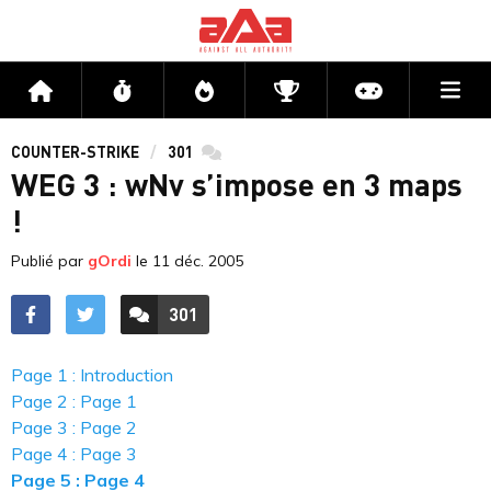
Me
Accueil
Flux
Directs
Compétitions
Actu jeux v
COUNTER-STRIKE
301
commentaires
WEG 3 : wNv s’impose en 3 maps
!
Publié par
gOrdi
le
11 déc. 2005
301
ACCÉDER AUX
COMMENTAIRES
Page 1 : Introduction
Page 2 : Page 1
Page 3 : Page 2
Page 4 : Page 3
Page 5 : Page 4