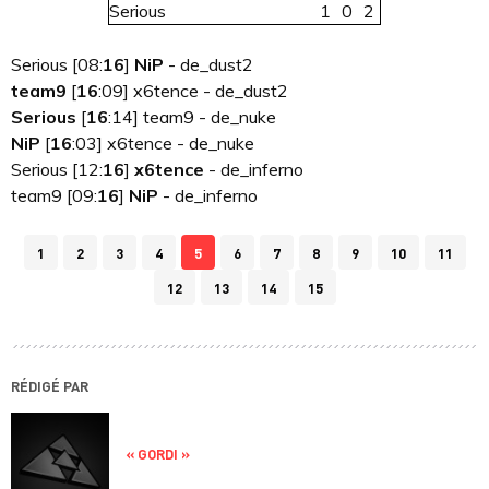
Serious
1
0
2
Serious [08:
16
]
NiP
- de_dust2
team9
[
16
:09] x6tence - de_dust2
Serious
[
16
:14] team9 - de_nuke
NiP
[
16
:03] x6tence - de_nuke
Serious [12:
16
]
x6tence
- de_inferno
team9 [09:
16
]
NiP
- de_inferno
1
2
3
4
5
6
7
8
9
10
11
12
13
14
15
RÉDIGÉ PAR
« GORDI »