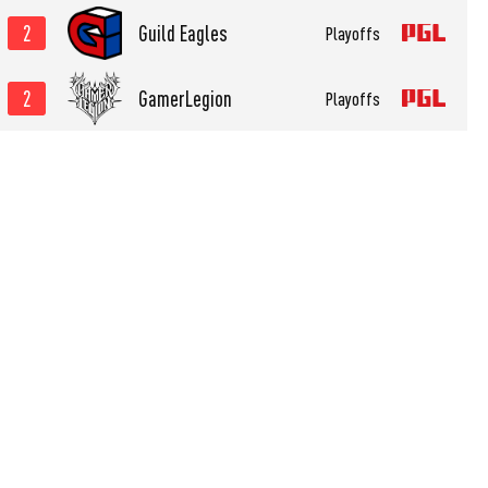
2
Guild Eagles
Playoffs
2
GamerLegion
Playoffs