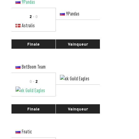
9Pandas
9Pandas
2
- 0
Astralis
Finale
Vainqueur
BetBoom Team
Guild Eagles
0 -
2
Guild Eagles
Finale
Vainqueur
Fnatic