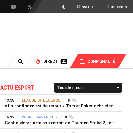
S'inscrire
Connexion
DarkMode
scord
Youtube
Flux RSS
DIRECT
COMMUNAUTÉ
22
RECHERCHE
ACTU ESPORT
17:58
LEAGUE OF LEGENDS
0
commentaires
« La confiance est de retour » Tom et Faker débriefent la victoire convaincante de T1 face à Dplus KIA
16:12
COUNTER-STRIKE 2
0
commentaires
Gentle Mates acte son retrait de Counter-Strike 2, le roster ibérique libéré