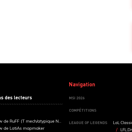
Navigation
ns des lecteurs
MSI 2026
COMPÉTITIONS
ew de RuFF (T mech/atypique N...
LEAGUE OF LEGENDS
LoL Classi
ew de LatiAs mapmaker
LFL,Di