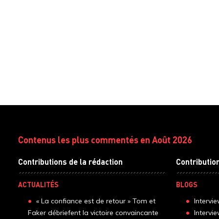
Contenus les plus commentés en Août 2026
Contributions de la rédaction
Contributio
ACTUALITÉS
BLOGS
« La confiance est de retour » Tom et
Intervi
Faker débriefent la victoire convaincante
Intervi