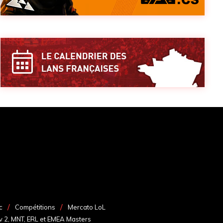
c
Compétitions
Mercato LoL
v 2, MNT, ERL et EMEA Masters