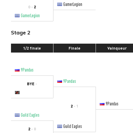
GamerLegion
0 -
2
GamerLegion
Stage 2
1/2 finale
Finale
Vainqueur
9Pandas
9Pandas
BYE
-
9Pandas
2
- 1
Guild Eagles
Guild Eagles
2
- 0