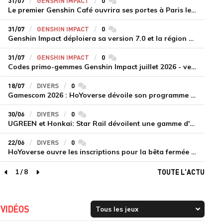
31/07
GENSHIN IMPACT
0
commentaires
Le premier Genshin Café ouvrira ses portes à Paris le 14 août
31/07
GENSHIN IMPACT
0
commentaires
Genshin Impact déploiera sa version 7.0 et la région de Snezhnaya le 12 août
31/07
GENSHIN IMPACT
0
commentaires
Codes primo-gemmes Genshin Impact juillet 2026 - version 7.0
18/07
DIVERS
0
commentaires
Gamescom 2026 : HoYoverse dévoile son programme et présente deux nouveaux jeux inédits
30/06
DIVERS
0
commentaires
UGREEN et Honkai: Star Rail dévoilent une gamme d'accessoires de recharge en édition limitée
22/06
DIVERS
0
commentaires
HoYoverse ouvre les inscriptions pour la bêta fermée de Honkai : Nexus Anima
1
/
8
TOUTE L'ACTU
page précédente
page suivante
VIDÉOS