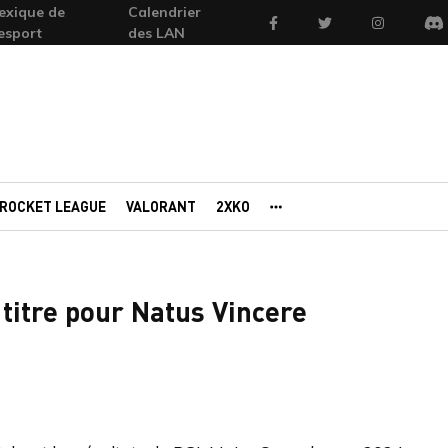
exique de
Calendrier
Facebook
Twitter
Instagram
'esport
des LAN
Di
ROCKET LEAGUE
VALORANT
2XKO
AUTRES PORTAILS
titre pour Natus Vincere