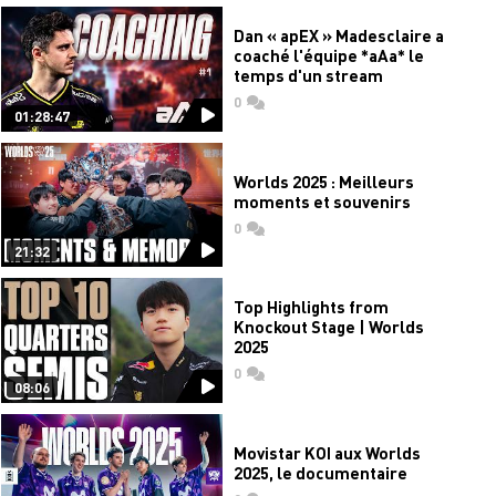
Dan « apEX » Madesclaire a
coaché l'équipe *aAa* le
temps d'un stream
0
commentaires
01:28:47
Worlds 2025 : Meilleurs
moments et souvenirs
0
commentaires
21:32
Top Highlights from
Knockout Stage | Worlds
2025
0
commentaires
08:06
Movistar KOI aux Worlds
2025, le documentaire