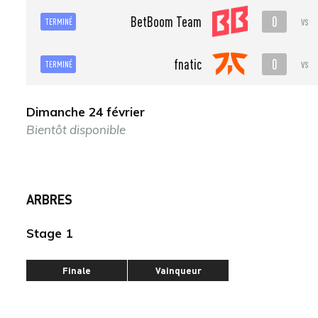
0
BetBoom Team
vs
TERMINÉ
0
fnatic
vs
TERMINÉ
Dimanche 24 février
Bientôt disponible
ARBRES
Stage 1
Finale
Vainqueur