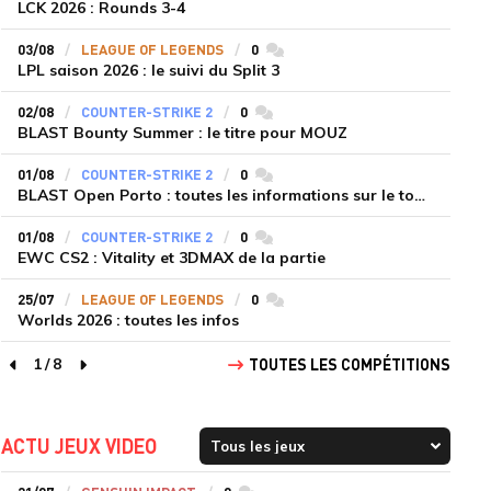
LCK 2026 : Rounds 3-4
03/08
LEAGUE OF LEGENDS
0
commentaires
LPL saison 2026 : le suivi du Split 3
02/08
COUNTER-STRIKE 2
0
commentaires
BLAST Bounty Summer : le titre pour MOUZ
01/08
COUNTER-STRIKE 2
0
commentaires
BLAST Open Porto : toutes les informations sur le tournoi
01/08
COUNTER-STRIKE 2
0
commentaires
EWC CS2 : Vitality et 3DMAX de la partie
25/07
LEAGUE OF LEGENDS
0
commentaires
Worlds 2026 : toutes les infos
1
/
8
TOUTES LES COMPÉTITIONS
page précédente
page suivante
ACTU JEUX VIDEO