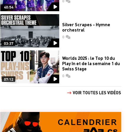
0
commentaires
40:54
Silver Scrapes - Hymne
orchestral
0
commentaires
03:37
Worlds 2025 : le Top 10 du
Play In et de la semaine 1 du
Swiss Stage
0
commentaires
07:12
VOIR TOUTES LES VIDÉOS