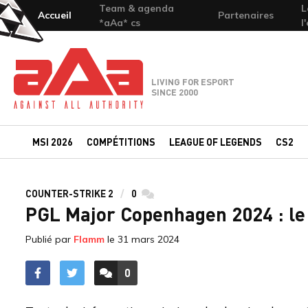
Team & agenda
L
Accueil
Partenaires
*aAa* cs
l
Team-aAa - against All authority
LIVING FOR ESPORT
SINCE 2000
MSI 2026
COMPÉTITIONS
LEAGUE OF LEGENDS
CS2
COUNTER-STRIKE 2
0
commentaires
PGL Major Copenhagen 2024 : le 
Publié par
Flamm
le
31 mars 2024
0
ACCÉDER AUX
COMMENTAIRES