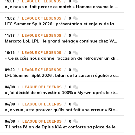
15:01
LEAGUE OF LEGENDS
0
commentaires
« Je nous ai fait perdre ce match » Homme assume la responsabilité de la défaite de HLE face à Gen.G
13:02
LEAGUE OF LEGENDS
0
commentaires
LEC Summer Split 2026 : présentation et enjeux de la troisième semaine de compétition
11:19
LEAGUE OF LEGENDS
0
commentaires
Mercato LoL LPL : le grand ménage continue chez Weibo Gaming, Jiejie quitte le navire au profit de Xiaohao
10:16
LEAGUE OF LEGENDS
0
commentaires
« Ce succès nous donne l'occasion de retrouver un climat beaucoup plus positif » Ryu et Canyon soulagés après la victoire de Gen.G sur HLE
09:20
LEAGUE OF LEGENDS
0
commentaires
LFL Summer Split 2026 : bilan de la saison régulière avec Solary en tête
06/08
LEAGUE OF LEGENDS
0
commentaires
« J'ai décidé de m'investir à 100% » Myrwn après le réveil de Movistar KOI face à Fnatic
06/08
LEAGUE OF LEGENDS
0
commentaires
« Je veux juste prouver qu'ils ont fait une erreur » Stend se confie sur son mercato chaotique et ses ambitions avec Shifters
06/08
LEAGUE OF LEGENDS
0
commentaires
T1 brise l'élan de Dplus KIA et conforte sa place de leader en LCK 2026 Rounds 3-4