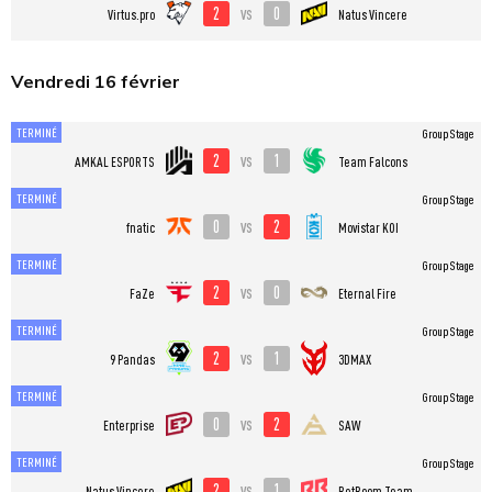
2
0
vs
Virtus.pro
Natus Vincere
Vendredi 16 février
TERMINÉ
Group Stage
2
1
vs
AMKAL ESPORTS
Team Falcons
TERMINÉ
Group Stage
0
2
vs
fnatic
Movistar KOI
TERMINÉ
Group Stage
2
0
vs
FaZe
Eternal Fire
TERMINÉ
Group Stage
2
1
vs
9 Pandas
3DMAX
TERMINÉ
Group Stage
0
2
vs
Enterprise
SAW
TERMINÉ
Group Stage
2
1
vs
Natus Vincere
BetBoom Team