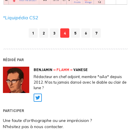
*Liquipédia CS2
1
2
3
4
5
6
7
RÉDIGÉ PAR
BENJAMIN
« FLAMM »
VANESE
Rédacteur en chef adjoint, membre *aAa* depuis
2012. N'as tu jamais dansé avec le diable au clair de
lune ?
Twitter
PARTICIPER
Une faute d'orthographe ou une imprécision ?
N'hésitez pas à nous contacter.