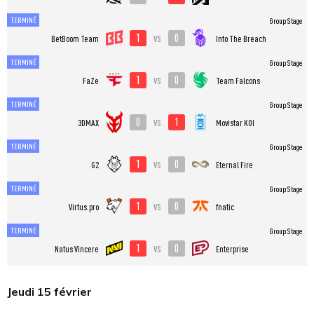
TERMINÉ
Group Stage
1
0
vs
BetBoom Team
Into The Breach
TERMINÉ
Group Stage
1
0
vs
FaZe
Team Falcons
TERMINÉ
Group Stage
0
1
vs
3DMAX
Movistar KOI
TERMINÉ
Group Stage
1
0
vs
G2
Eternal Fire
TERMINÉ
Group Stage
1
0
vs
Virtus.pro
fnatic
TERMINÉ
Group Stage
1
0
vs
Natus Vincere
Enterprise
Jeudi 15 février