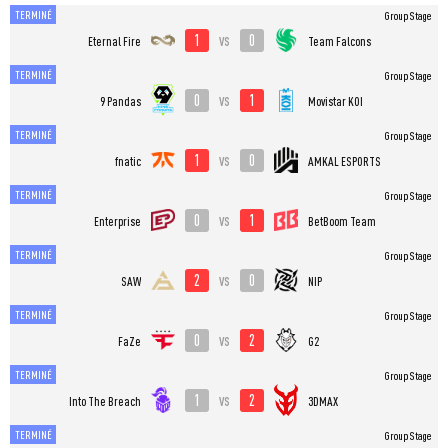
TERMINÉ
Group Stage
1
0
vs
Eternal Fire
Team Falcons
TERMINÉ
Group Stage
0
1
vs
9 Pandas
Movistar KOI
TERMINÉ
Group Stage
1
0
vs
fnatic
AMKAL ESPORTS
TERMINÉ
Group Stage
0
1
vs
Enterprise
BetBoom Team
TERMINÉ
Group Stage
2
0
vs
SAW
NIP
TERMINÉ
Group Stage
0
2
vs
FaZe
G2
TERMINÉ
Group Stage
1
2
vs
Into The Breach
3DMAX
TERMINÉ
Group Stage