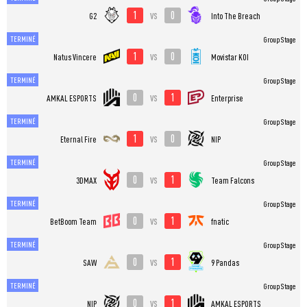
1
0
vs
G2
Into The Breach
TERMINÉ
Group Stage
1
0
vs
Natus Vincere
Movistar KOI
TERMINÉ
Group Stage
0
1
vs
AMKAL ESPORTS
Enterprise
TERMINÉ
Group Stage
1
0
vs
Eternal Fire
NIP
TERMINÉ
Group Stage
0
1
vs
3DMAX
Team Falcons
TERMINÉ
Group Stage
0
1
vs
BetBoom Team
fnatic
TERMINÉ
Group Stage
0
1
vs
SAW
9 Pandas
TERMINÉ
Group Stage
0
1
vs
NIP
AMKAL ESPORTS