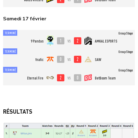
Samedi 17 février
TERMINÉ
Group Stage
1
2
vs
9 Pandas
AMKAL ESPORTS
TERMINÉ
Group Stage
0
2
vs
fnatic
SAW
TERMINÉ
Group Stage
2
0
vs
Eternal Fire
BetBoom Team
RÉSULTATS