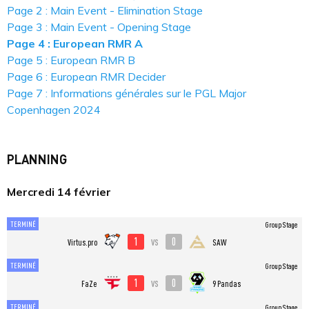
Page 2 : Main Event - Elimination Stage
Page 3 : Main Event - Opening Stage
Page 4 : European RMR A
Page 5 : European RMR B
Page 6 : European RMR Decider
Page 7 : Informations générales sur le PGL Major
Copenhagen 2024
PLANNING
Mercredi 14 février
TERMINÉ
Group Stage
1
0
vs
Virtus.pro
SAW
TERMINÉ
Group Stage
1
0
vs
FaZe
9 Pandas
TERMINÉ
Group Stage