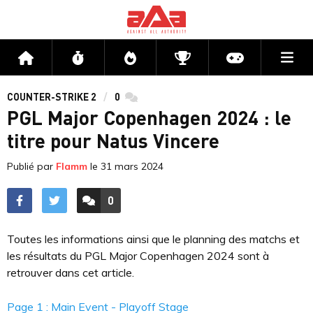
Me
Accueil
Flux
Directs
Compétitions
Actu jeux v
COUNTER-STRIKE 2
0
commentaires
PGL Major Copenhagen 2024 : le
titre pour Natus Vincere
Publié par
Flamm
le
31 mars 2024
0
ACCÉDER AUX
COMMENTAIRES
Toutes les informations ainsi que le planning des matchs et
les résultats du PGL Major Copenhagen 2024 sont à
retrouver dans cet article.
Page 1 : Main Event - Playoff Stage