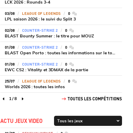
LCK 2026 : Rounds 3-4
03/08
LEAGUE OF LEGENDS
0
commentaires
LPL saison 2026 : le suivi du Split 3
02/08
COUNTER-STRIKE 2
0
commentaires
BLAST Bounty Summer : le titre pour MOUZ
01/08
COUNTER-STRIKE 2
0
commentaires
BLAST Open Porto : toutes les informations sur le tournoi
01/08
COUNTER-STRIKE 2
0
commentaires
EWC CS2 : Vitality et 3DMAX de la partie
25/07
LEAGUE OF LEGENDS
0
commentaires
Worlds 2026 : toutes les infos
1
/
8
TOUTES LES COMPÉTITIONS
page précédente
page suivante
ACTU JEUX VIDEO