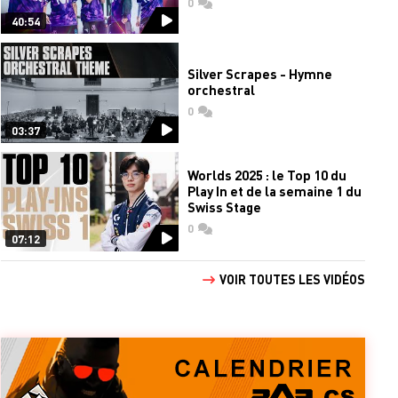
0
commentaires
40:54
Silver Scrapes - Hymne
orchestral
0
commentaires
03:37
Worlds 2025 : le Top 10 du
Play In et de la semaine 1 du
Swiss Stage
0
commentaires
07:12
VOIR TOUTES LES VIDÉOS