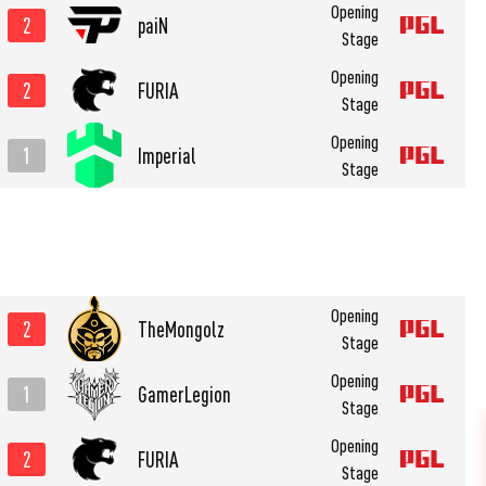
Opening
2
paiN
Stage
Opening
2
FURIA
Stage
Opening
1
Imperial
Stage
Opening
2
TheMongolz
Stage
Opening
1
GamerLegion
Stage
Opening
2
FURIA
Stage