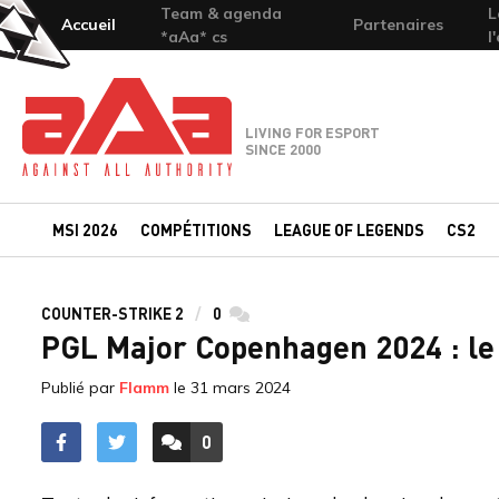
Team & agenda
L
Accueil
Partenaires
*aAa* cs
l
Team-aAa - against All authority
LIVING FOR ESPORT
SINCE 2000
MSI 2026
COMPÉTITIONS
LEAGUE OF LEGENDS
CS2
COUNTER-STRIKE 2
0
commentaires
PGL Major Copenhagen 2024 : le 
Publié par
Flamm
le
31 mars 2024
0
ACCÉDER AUX
COMMENTAIRES