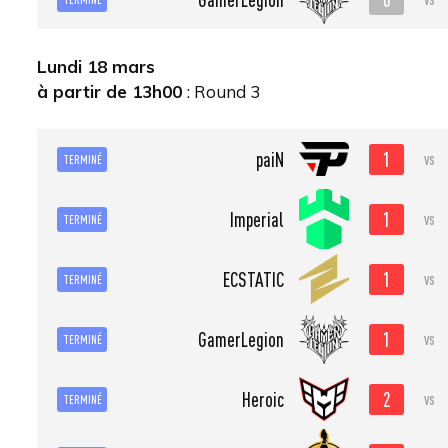
Lundi 18 mars
à partir de 13h00
: Round 3
1
paiN
vs
TERMINÉ
1
Imperial
vs
TERMINÉ
1
ECSTATIC
vs
TERMINÉ
1
GamerLegion
vs
TERMINÉ
2
Heroic
vs
TERMINÉ