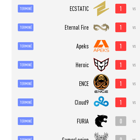
1
ECSTATIC
vs
TERMINÉ
1
Eternal Fire
vs
TERMINÉ
1
Apeks
vs
TERMINÉ
1
Heroic
vs
TERMINÉ
1
ENCE
vs
TERMINÉ
1
Cloud9
vs
TERMINÉ
0
FURIA
vs
TERMINÉ
0
GamerLegion
vs
TERMINÉ