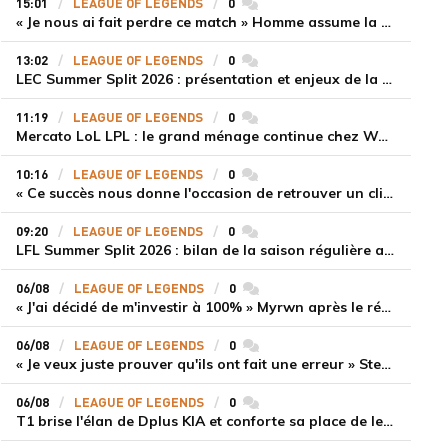
15:01
LEAGUE OF LEGENDS
0
commentaires
« Je nous ai fait perdre ce match » Homme assume la responsabilité de la défaite de HLE face à Gen.G
13:02
LEAGUE OF LEGENDS
0
commentaires
LEC Summer Split 2026 : présentation et enjeux de la troisième semaine de compétition
11:19
LEAGUE OF LEGENDS
0
commentaires
Mercato LoL LPL : le grand ménage continue chez Weibo Gaming, Jiejie quitte le navire au profit de Xiaohao
10:16
LEAGUE OF LEGENDS
0
commentaires
« Ce succès nous donne l'occasion de retrouver un climat beaucoup plus positif » Ryu et Canyon soulagés après la victoire de Gen.G sur HLE
09:20
LEAGUE OF LEGENDS
0
commentaires
LFL Summer Split 2026 : bilan de la saison régulière avec Solary en tête
06/08
LEAGUE OF LEGENDS
0
commentaires
« J'ai décidé de m'investir à 100% » Myrwn après le réveil de Movistar KOI face à Fnatic
06/08
LEAGUE OF LEGENDS
0
commentaires
« Je veux juste prouver qu'ils ont fait une erreur » Stend se confie sur son mercato chaotique et ses ambitions avec Shifters
06/08
LEAGUE OF LEGENDS
0
commentaires
T1 brise l'élan de Dplus KIA et conforte sa place de leader en LCK 2026 Rounds 3-4