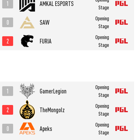
1
AMKAL ESPORTS
Stage
Opening
0
SAW
Stage
Opening
2
FURIA
Stage
Opening
1
GamerLegion
Stage
Opening
2
TheMongolz
Stage
Opening
0
Apeks
Stage