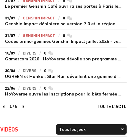
31/07
GENSHIN IMPACT
0
commentaires
Le premier Genshin Café ouvrira ses portes à Paris le 14 août
31/07
GENSHIN IMPACT
0
commentaires
Genshin Impact déploiera sa version 7.0 et la région de Snezhnaya le 12 août
31/07
GENSHIN IMPACT
0
commentaires
Codes primo-gemmes Genshin Impact juillet 2026 - version 7.0
18/07
DIVERS
0
commentaires
Gamescom 2026 : HoYoverse dévoile son programme et présente deux nouveaux jeux inédits
30/06
DIVERS
0
commentaires
UGREEN et Honkai: Star Rail dévoilent une gamme d'accessoires de recharge en édition limitée
22/06
DIVERS
0
commentaires
HoYoverse ouvre les inscriptions pour la bêta fermée de Honkai : Nexus Anima
1
/
8
TOUTE L'ACTU
page précédente
page suivante
VIDÉOS