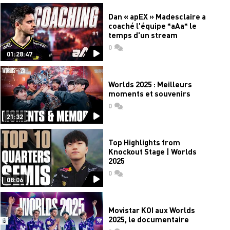
Dan « apEX » Madesclaire a
coaché l'équipe *aAa* le
temps d'un stream
0
commentaires
01:28:47
Worlds 2025 : Meilleurs
moments et souvenirs
0
commentaires
21:32
Top Highlights from
Knockout Stage | Worlds
2025
0
commentaires
08:06
Movistar KOI aux Worlds
2025, le documentaire