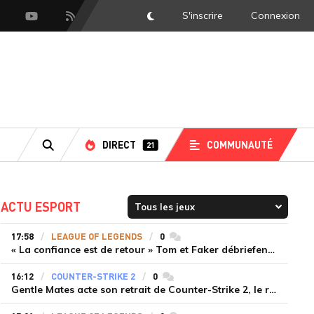
S'inscrire
Connexion
DarkMode
scord
Youtube
Flux RSS
DIRECT
COMMUNAUTÉ
21
RECHERCHE
ACTU ESPORT
17:58
LEAGUE OF LEGENDS
0
commentaires
« La confiance est de retour » Tom et Faker débriefent la victoire convaincante de T1 face à Dplus KIA
16:12
COUNTER-STRIKE 2
0
commentaires
Gentle Mates acte son retrait de Counter-Strike 2, le roster ibérique libéré