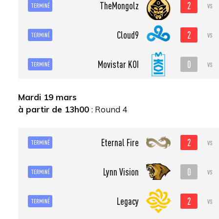
2
TheMongolz
vs
TERMINÉ
2
Cloud9
vs
TERMINÉ
0
Movistar KOI
vs
TERMINÉ
Mardi 19 mars
à partir de 13h00
: Round 4
2
Eternal Fire
vs
TERMINÉ
0
Lynn Vision
vs
TERMINÉ
2
Legacy
vs
TERMINÉ