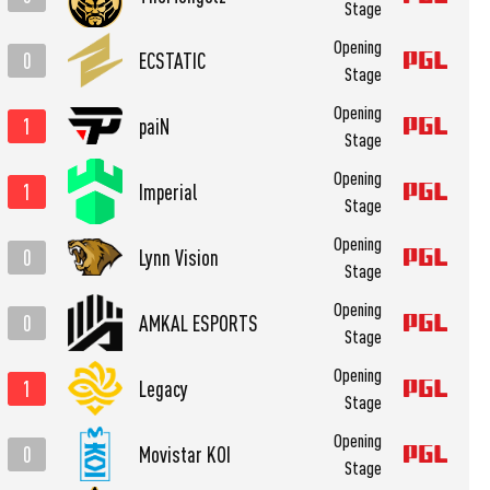
Stage
Opening
0
ECSTATIC
Stage
Opening
1
paiN
Stage
Opening
1
Imperial
Stage
Opening
0
Lynn Vision
Stage
Opening
0
AMKAL ESPORTS
Stage
Opening
1
Legacy
Stage
Opening
0
Movistar KOI
Stage