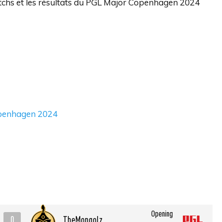
atchs et les résultats du PGL Major Copenhagen 2024
Copenhagen 2024
Opening
0
TheMongolz