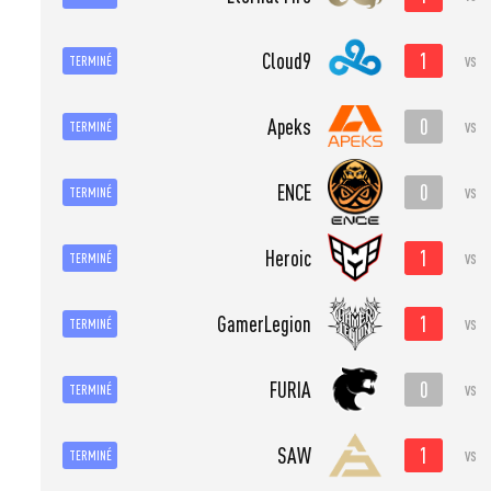
1
Cloud9
vs
TERMINÉ
0
Apeks
vs
TERMINÉ
0
ENCE
vs
TERMINÉ
1
Heroic
vs
TERMINÉ
1
GamerLegion
vs
TERMINÉ
0
FURIA
vs
TERMINÉ
1
SAW
vs
TERMINÉ