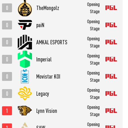
Opening
0
TheMongolz
Stage
Opening
0
paiN
Stage
Opening
0
AMKAL ESPORTS
Stage
Opening
0
Imperial
Stage
Opening
0
Movistar KOI
Stage
Opening
0
Legacy
Stage
Opening
1
Lynn Vision
Stage
Opening
1
SAW