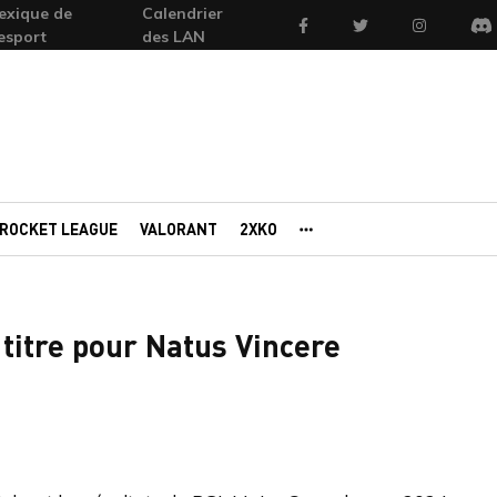
exique de
Calendrier
Facebook
Twitter
Instagram
'esport
des LAN
Di
ROCKET LEAGUE
VALORANT
2XKO
AUTRES PORTAILS
titre pour Natus Vincere