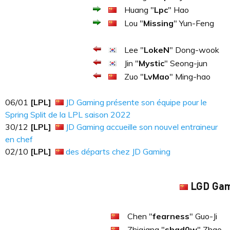
Huang "
Lpc
" Hao
Lou "
Missing
" Yun-Feng
Lee "
LokeN
" Dong-wook
Jin "
Mystic
" Seong-jun
Zuo "
LvMao
" Ming-hao
06​​​/01
[LPL]
JD Gaming présente son équipe pour le
Spring Split de la LPL saison 2022
30​​​/12
[LPL]
JD Gaming accueille son nouvel entraineur
en chef
02/10
[LPL]
des départs chez JD Gaming
LGD Gam
Chen "
fearness
" Guo-Ji
Zhiqiang "
shad0w
" Zhao