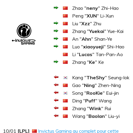
Zhao "
neny
" Zhi-Hao
Peng "
XUN
" Li-Xun
Liu "
Xzz
" Zhu
Zhang "
Yuekai
" Yue-Kai
An "
Ahn
" Shan-Ye
Luo "
xiaoyueji
" Shi-Hao
Li "
Lucas
" Tan-Pan-Ao
Zhang "
Ke
" Ke
Kang "
TheShy
" Seung-lok
Gao "
Ning
" Zhen-Ning
Song "
RooKie
" Eui-jin
Ding "
Puff
" Wang
Zhang "
Wink
" Rui
Wang "
Baolan
" Liu-yi
10​​​/01
[LPL]
Invictus Gaming au complet pour cette