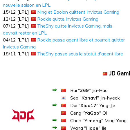
nouvelle saison en LPL
15​​​/12
[LPL]
Ning et Baolan quittent Invictus Gaming
12​​​/12
[LPL]
Rookie quitte Invictus Gaming
07​​​/12
[LPL]
TheShy quitte Invictus Gaming, mais
devrait rester en LPL
04/12
[LPL]
Rookie passe agent libre et pourrait quitter
Invictus Gaming
18/11
[LPL]
TheShy passe sous le statut d'agent libre
JD Gam
Bai "
369
" Jia-Hao
Seo "
Kanavi
" Jin-hyeok
Dai "
Xiao17
" Ying-Jie
Ceng "
YaGao
" Qi
Chen "
Yimeng
" Ming-Yong
Wang "
Hope
" Jie