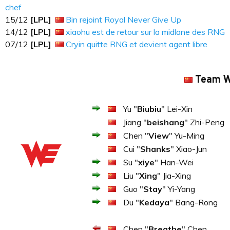
chef
15​​​/12
[LPL]
Bin rejoint Royal Never Give Up
14​​​/12
[LPL]
xiaohu est de retour sur la midlane des RNG
07​​​/12
[LPL]
Cryin quitte RNG et devient agent libre
Team 
Yu "
Biubiu
" Lei-Xin
Jiang "
beishang
" Zhi-Peng
Chen "
View
" Yu-Ming
Cui "
Shanks
" Xiao-Jun
Su "
xiye
" Han-Wei
Liu "
Xing
" Jia-Xing
Guo "
Stay
" Yi-Yang
Du "
Kedaya
" Bang-Rong
Chen "
Breathe
" Chen