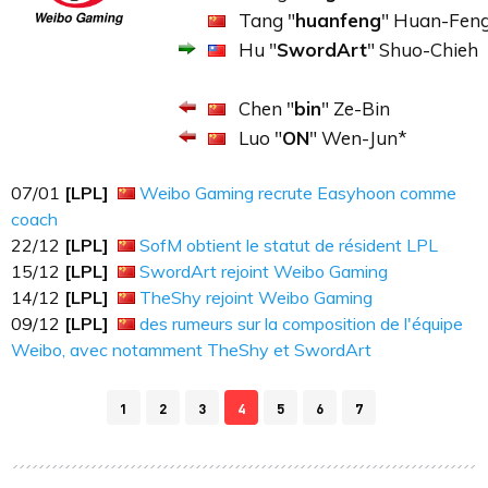
Tang "
huanfeng
" Huan-Fen
Hu "
SwordArt
" Shuo-Chieh
Chen "
bin
" Ze-Bin
Luo "
ON
" Wen-Jun*
07​​​/01
[LPL]
Weibo Gaming recrute Easyhoon comme
coach
22​​​/12
[LPL]
SofM obtient le statut de résident LPL
15​​​/12
[LPL]
SwordArt rejoint Weibo Gaming
14​​​/12
[LPL]
TheShy rejoint Weibo Gaming
09​​​/12
[LPL]
des rumeurs sur la composition de l'équipe
Weibo, avec notamment TheShy et SwordArt
1
2
3
4
5
6
7