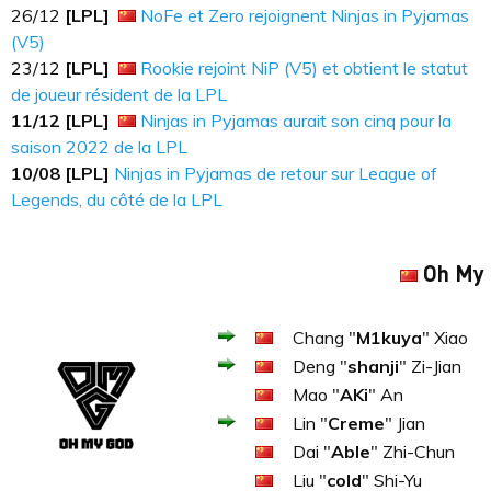
26​​​/12
[LPL]
NoFe et Zero rejoignent Ninjas in Pyjamas
(V5)
23​​​/12
[LPL]
Rookie rejoint NiP (V5) et obtient le statut
de joueur résident de la LPL
11​​​/12
[LPL]
Ninjas in Pyjamas aurait son cinq pour la
saison 2022 de la LPL
10/08 [LPL]
Ninjas in Pyjamas de retour sur League of
Legends, du côté de la LPL
Oh My
Chang "
M1kuya
" Xiao
Deng "
shanji
" Zi-Jian
Mao "
AKi
" An
Lin "
Creme
" Jian
Dai "
Able
" Zhi-Chun
Liu "
cold
" Shi-Yu