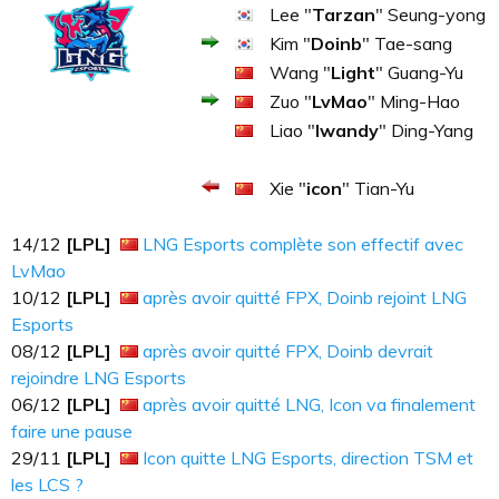
Lee "
Tarzan
" Seung-yong
Kim "
Doinb
" Tae-sang
Wang "
Light
" Guang-Yu
Zuo "
LvMao
" Ming-Hao
Liao "
lwandy
" Ding-Yang
Xie "
icon
" Tian-Yu
14​​​/12
[LPL]
LNG Esports complète son effectif avec
LvMao
10​​​/12
[LPL]
après avoir quitté FPX, Doinb rejoint LNG
Esports
08​​​/12
[LPL]
après avoir quitté FPX, Doinb devrait
rejoindre LNG Esports
06​​​/12
[LPL]
après avoir quitté LNG, Icon va finalement
faire une pause
29/11
[LPL]
Icon quitte LNG Esports, direction TSM et
les LCS ?