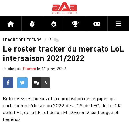
Me
Accueil
Flux
Directs
Compétitions
Actu jeux v
LEAGUE OF LEGENDS
6
commentaires
Le roster tracker du mercato LoL
intersaison 2021/2022
Publié par
Flamm
le
11 janv. 2022
6
ACCÉDER AUX
COMMENTAIRES
Retrouvez les joueurs et la composition des équipes qui
participeront à la saison 2022 des LCS, du LEC, de la LCK
de la LPL, de la LFL et de la LFL Division 2 sur League of
Legends