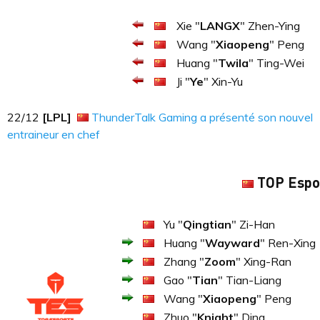
Xie "
LANGX
" Zhen-Ying
Wang "
Xiaopeng
" Peng
Huang "
Twila
" Ting-Wei
Ji "
Ye
" Xin-Yu
22​​​/12
[LPL]
ThunderTalk Gaming a présenté son nouvel
entraineur en chef
TOP Espo
Yu "
Qingtian
" Zi-Han
Huang "
Wayward
" Ren-Xing
Zhang "
Zoom
" Xing-Ran
Gao "
Tian
" Tian-Liang
Wang "
Xiaopeng
" Peng
Zhuo "
Knight
" Ding