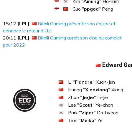
Kim "
Aiming
" Ha-ram
Guo "
ppgod
" Peng
15​​​/12
[LPL]
Bilibili Gaming présente son équipe et
annonce le retour d'Uzi
20/11
[LPL]
Bilibili Gaming aurait son cinq au complet
pour 2022
Edward Ga
Li "
Flandre
" Xuan-Jun
Huang "
Xiaoxiang
" Xiang
Zhao "
JieJie
" Li-Jie
Lee "
Scout
" Ye-chan
Park "
Viper
" Do-hyeon
Tian "
Meiko
" Ye