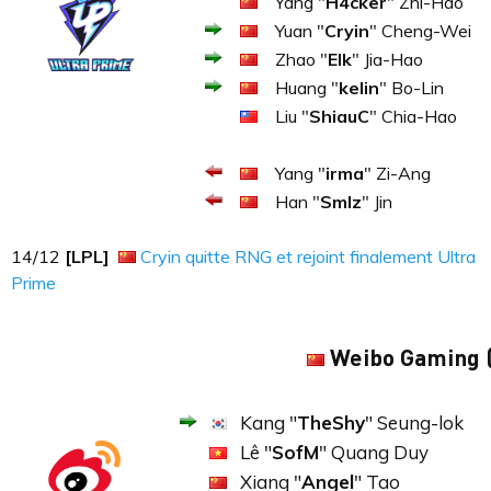
Yang "
H4cker
" Zhi-Hao
Yuan "
Cryin
" Cheng-Wei
Zhao "
Elk
" Jia-Hao
Huang "
kelin
" Bo-Lin
Liu "
ShiauC
" Chia-Hao
Yang "
irma
" Zi-Ang
Han "
Smlz
" Jin
14​​​/12
[LPL]
Cryin quitte RNG et rejoint finalement Ultra
Prime
Weibo Gaming 
Kang "
TheShy
" Seung-lok
Lê "
SofM
" Quang Duy
Xiang "
Angel
" Tao