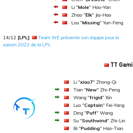
Li "
Mole
" Hao-Yan
Zhao "
Elk
" Jia-Hao
Lou "
Missing
" Yun-Feng
14​​​/12
[LPL]
Team WE présente son équipe pour la
saison 2022 de la LPL
TT Gami
Li "
xiao7
" Zhong-Qi
Tian "
New
" Zhi-Peng
Wang "
frigid
" Xin
Luo "
Captain
" Fei-Yang
Ding "
Puff
" Wang
Su "
Southwind
" Zhi-Lin
Bi "
Pudding
" Hao-Tian