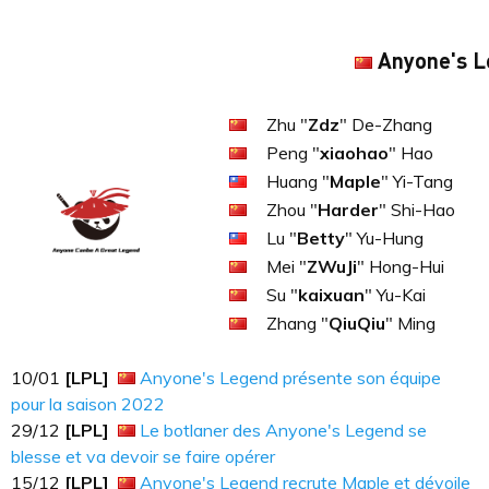
Anyone's L
Zhu "
Zdz
" De-Zhang
Peng "
xiaohao
" Hao
Huang "
Maple
" Yi-Tang
Zhou "
Harder
" Shi-Hao
Lu "
Betty
" Yu-Hung
Mei "
ZWuJi
" Hong-Hui
Su "
kaixuan
" Yu-Kai
Zhang "
QiuQiu
" Ming
10​​​/01
[LPL]
Anyone's Legend présente son équipe
pour la saison 2022
29​​​/12
[LPL]
Le botlaner des Anyone's Legend se
blesse et va devoir se faire opérer
15​​​/12
[LPL]
Anyone's Legend recrute Maple et dévoile