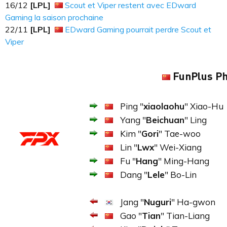
16​​​/12
[LPL]
Scout et Viper restent avec EDward
Gaming la saison prochaine
22/11
[LPL]
EDward Gaming pourrait perdre Scout et
Viper
FunPlus Ph
Ping "
xiaolaohu
" Xiao-Hu
Yang "
Beichuan
" Ling
Kim "
Gori
" Tae-woo
Lin "
Lwx
" Wei-Xiang
Fu "
Hang
" Ming-Hang
Dang "
Lele
" Bo-Lin
Jang "
Nuguri
" Ha-gwon
Gao "
Tian
" Tian-Liang