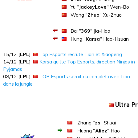
Yu "
JackeyLove
" Wen-Bo
Wang "
Zhuo
" Xu-Zhuo
Bai "
369
" Jia-Hao
Hung "
Karsa
" Hao-Hsuan
15​​​/12
[LPL]
Top Esports recrute Tian et Xiaopeng
14​​​/12
[LPL]
Karsa quitte Top Esports, direction Ninjas in
Pyjamas
08​​​/12
[LPL]
TOP Esports serait au complet avec Tian
dans la jungle
Ultra P
Zhang "
zs
" Shuai
Huang "
Aliez
" Hao