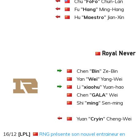
Chu "
FoFo
" Chun-Lan
Fu "
Hang
" Ming-Hang
Hu "
Maestro
" Jian-Xin
Royal Never
Chen "
Bin
" Ze-Bin
Yan "
Wei
" Yang-Wei
Li "
xiaohu
" Yuan-hao
Chen "
GALA
" Wei
Shi "
ming
" Sen-ming
Yuan "
Cryin
" Cheng-Wei
16​​​/12
[LPL]
RNG présente son nouvel entraineur en