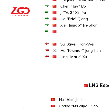
Chen "
Jay
" Bo
Ji "
YeG
" Xin-Yu
He "
Eric
" Qiang
Xie "
Jinjiao
" Jin-Shan
Su "
Xiye
" Han-Wei
Ha "
Kramer
" Jong-hun
Ling "
Mark
" Xu
LNG Esp
Hu "
Ale
" Jia-Le
Chang "
M1kuya
" Xiao