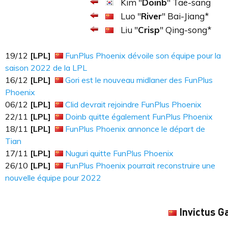
Kim "
Doinb
" Tae-sang
Luo "
River
" Bai-Jiang*
Liu "
Crisp
" Qing-song*
19​​​/12
[LPL]
FunPlus Phoenix dévoile son équipe pour la
saison 2022 de la LPL
16​​​/12
[LPL]
Gori est le nouveau midlaner des FunPlus
Phoenix
06​​​/12
[LPL]
Clid devrait rejoindre FunPlus Phoenix
22/11
[LPL]
Doinb quitte également FunPlus Phoenix
18/11
[LPL]
FunPlus Phoenix annonce le départ de
Tian
17/11
[LPL]
Nuguri quitte FunPlus Phoenix
26/10
[LPL]
FunPlus Phoenix pourrait reconstruire une
nouvelle équipe pour 2022
Invictus G