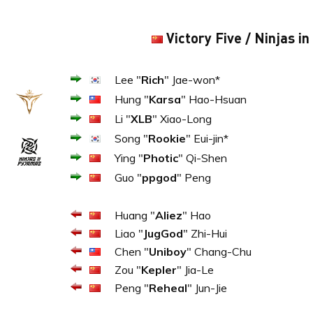
Victory Five / Ninjas i
Lee "
Rich
" Jae-won*
Hung "
Karsa
" Hao-Hsuan
Li "
XLB
" Xiao-Long
Song "
Rookie
" Eui-jin*
Ying "
Photic
" Qi-Shen
Guo "
ppgod
" Peng
Huang "
Aliez
" Hao
Liao "
JugGod
" Zhi-Hui
Chen "
Uniboy
" Chang-Chu
Zou "
Kepler
" Jia-Le
Peng "
Reheal
" Jun-Jie