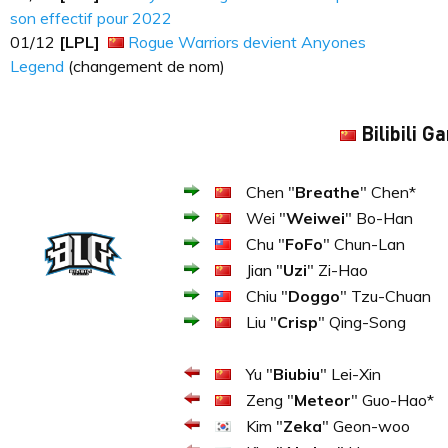
son effectif pour 2022
01/12
[LPL]
Rogue Warriors devient Anyones
Legend
(changement de nom)
Bilibili G
Chen "
Breathe
" Chen*
Wei "
Weiwei
" Bo-Han
Chu "
FoFo
" Chun-Lan
Jian "
Uzi
" Zi-Hao
Chiu "
Doggo
" Tzu-Chuan
Liu "
Crisp
" Qing-Song
Yu "
Biubiu
" Lei-Xin
Zeng "
Meteor
" Guo-Hao*
Kim "
Zeka
" Geon-woo