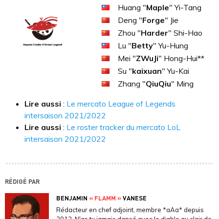
Huang "
Maple
" Yi-Tang
Deng "
Forge
" Jie
Zhou "
Harder
" Shi-Hao
Lu "
Betty
" Yu-Hung
Mei "
ZWuJi
" Hong-Hui**
Su "
kaixuan
" Yu-Kai
Zhang "
QiuQiu
" Ming
Lire aussi
:
Le mercato League of Legends
intersaison 2021/2022
Lire aussi
:
Le roster tracker du mercato LoL
intersaison 2021/2022
RÉDIGÉ PAR
BENJAMIN
« FLAMM »
VANESE
Rédacteur en chef adjoint, membre *aAa* depuis