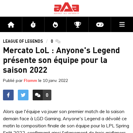
Me
Accueil
Flux
Directs
Compétitions
Actu jeux v
LEAGUE OF LEGENDS
0
commentaires
Mercato LoL : Anyone's Legend
présente son équipe pour la
saison 2022
Publié par
Flamm
le
10 janv. 2022
0
ACCÉDER AUX
COMMENTAIRES
Alors que l'équipe va jouer son premier match de la saison
demain face à LGD Gaming, Anyone's Legend a dévoilé ce
matin la composition finale de son équipe pour la LPL Spring
Split 2022, confirmant ainsi l'alignement de trois midlaners,