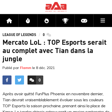
Me
Accueil
Flux
Directs
Compétitions
Actu jeux v
LEAGUE OF LEGENDS
0
commentaires
Mercato LoL : TOP Esports serait
au complet avec Tian dans la
jungle
Publié par
Flamm
le
8 déc. 2021
0
ACCÉDER AUX
COMMENTAIRES
Après avoir quitté FunPlus Phoenix en novembre dernier,
Tian devrait vraisemblablement évoluer sous les couleurs
TOP Esports la saison prochaine, prenant ainsi la place de
Karsa. Le jungler chinois retrouverait un ancien partenaire de