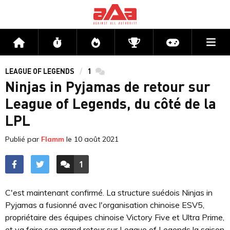
Me
Accueil
Flux
Directs
Compétitions
Actu jeux v
LEAGUE OF LEGENDS
1
commentaires
Ninjas in Pyjamas de retour sur
League of Legends, du côté de la
LPL
Publié par
Flamm
le
10 août 2021
1
ACCÉDER AUX
COMMENTAIRES
C'est maintenant confirmé. La structure suédois Ninjas in
Pyjamas a fusionné avec l'organisation chinoise ESV5,
propriétaire des équipes chinoise Victory Five et Ultra Prime,
et va faire son grand retour sur League of Legends la saison