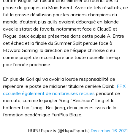
contre Rogue, se faisant ainsi éliminer du tournoi dès la
phase de groupes du Main Event. Avec de tels résultats, ce
fut la grosse désillusion pour les anciens champions du
monde, d’autant plus qu’ils avaient débarqué en Islande
avec le statut de favoris, notamment face à Cloud9 et
Rogue, deux équipes présentes dans cette poule A. Entre
cet échec et la finale du Summer Split perdue face à
EDward Gaming, la direction de l'équipe chinoise a eu
comme projet de reconstruire une toute nouvelle line-up
pour l’année prochaine.
En plus de Gori qui va avoir la lourde responsabilité de
reprendre le poste de midlaner titulaire derrière Doinb,
FPX
accueille également de nombreuses recrues
pendant ce
mercato, comme le jungler Yang "Beichuan" Ling et le
botlaner Luo "jiang" Bai-Jiang, deux joueurs issus de la
formation académique FunPlus Blaze.
— HUPU Esports (@HupuEsports)
December 16, 2021