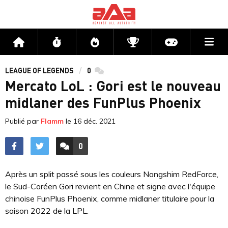
Me
Accueil
Flux
Directs
Compétitions
Actu jeux v
LEAGUE OF LEGENDS
0
commentaires
Mercato LoL : Gori est le nouveau
midlaner des FunPlus Phoenix
Publié par
Flamm
le
16 déc. 2021
0
ACCÉDER AUX
COMMENTAIRES
Après un split passé sous les couleurs Nongshim RedForce,
le Sud-Coréen Gori revient en Chine et signe avec l'équipe
chinoise FunPlus Phoenix, comme midlaner titulaire pour la
saison 2022 de la LPL.