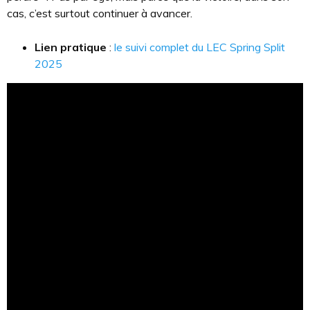
cas, c’est surtout continuer à avancer.
Lien pratique
:
le suivi complet du LEC Spring Split
2025