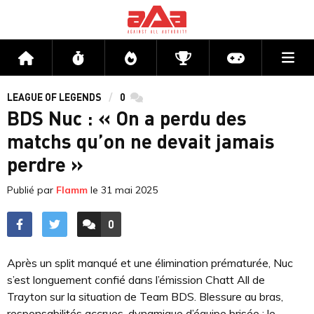
Me
Accueil
Flux
Directs
Compétitions
Actu jeux v
LEAGUE OF LEGENDS
0
commentaires
BDS Nuc : « On a perdu des
matchs qu’on ne devait jamais
perdre »
Publié par
Flamm
le
31 mai 2025
0
ACCÉDER AUX
COMMENTAIRES
Après un split manqué et une élimination prématurée, Nuc
s’est longuement confié dans l’émission Chatt All de
Trayton sur la situation de Team BDS. Blessure au bras,
responsabilités accrues, dynamique d’équipe brisée : le