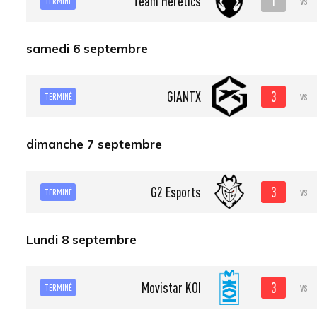
1
Team Heretics
vs
TERMINÉ
samedi 6 septembre
3
GIANTX
vs
TERMINÉ
dimanche 7 septembre
3
G2 Esports
vs
TERMINÉ
Lundi 8 septembre
3
Movistar KOI
vs
TERMINÉ