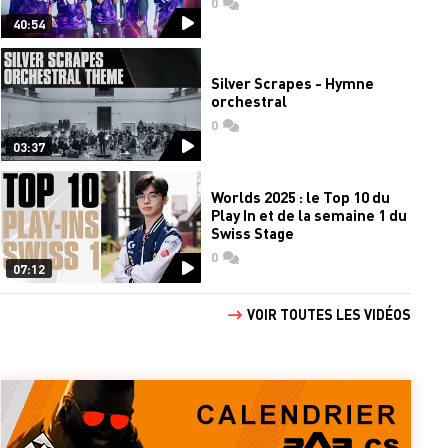
0
commentaires
40:54
Silver Scrapes - Hymne
orchestral
0
commentaires
03:37
Worlds 2025 : le Top 10 du
Play In et de la semaine 1 du
Swiss Stage
0
commentaires
07:12
VOIR TOUTES LES VIDÉOS