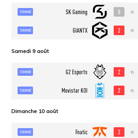
0
SK Gaming
vs
TERMINÉ
2
GIANTX
vs
TERMINÉ
Samedi 9 août
2
G2 Esports
vs
TERMINÉ
2
Movistar KOI
vs
TERMINÉ
Dimanche 10 août
2
Fnatic
vs
TERMINÉ