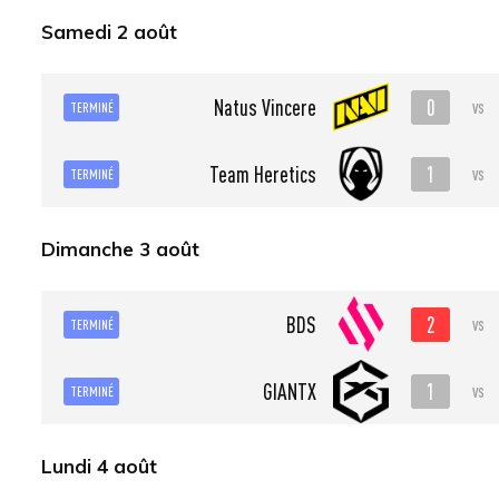
Samedi 2 août
0
Natus Vincere
vs
TERMINÉ
1
Team Heretics
vs
TERMINÉ
Dimanche 3 août
2
BDS
vs
TERMINÉ
1
GIANTX
vs
TERMINÉ
Lundi 4 août