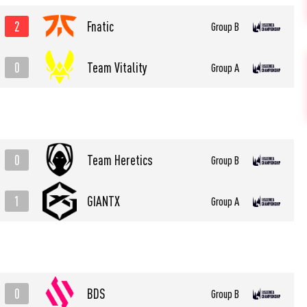
2
Fnatic
Group B
0
Team Vitality
Group A
0
Team Heretics
Group B
1
GIANTX
Group A
0
BDS
Group B