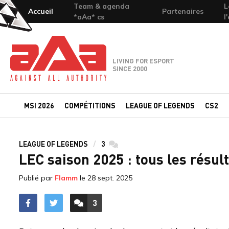
Team & agenda
L
Accueil
Partenaires
*aAa* cs
l
Team-aAa - against All authority
LIVING FOR ESPORT
SINCE 2000
MSI 2026
COMPÉTITIONS
LEAGUE OF LEGENDS
CS2
LEAGUE OF LEGENDS
3
commentaires
LEC saison 2025 : tous les résu
Publié par
Flamm
le
28 sept. 2025
3
ACCÉDER AUX
COMMENTAIRES