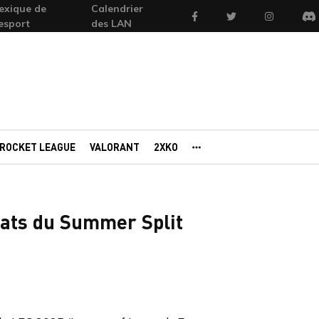
exique de
Calendrier
Facebook
Twitter
Instagram
'esport
des LAN
Di
ROCKET LEAGUE
VALORANT
2XKO
AUTRES PORTAILS
ltats du Summer Split