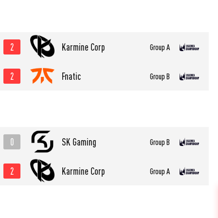
2
Karmine Corp
Group A
2
Fnatic
Group B
0
SK Gaming
Group B
2
Karmine Corp
Group A