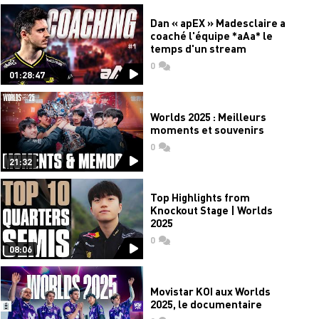
Dan « apEX » Madesclaire a
coaché l'équipe *aAa* le
temps d'un stream
0
commentaires
01:28:47
Worlds 2025 : Meilleurs
moments et souvenirs
0
commentaires
21:32
Top Highlights from
Knockout Stage | Worlds
2025
0
commentaires
08:06
Movistar KOI aux Worlds
2025, le documentaire