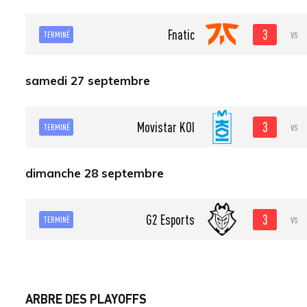
3
Fnatic
vs
TERMINÉ
samedi 27 septembre
3
Movistar KOI
vs
TERMINÉ
dimanche 28 septembre
3
G2 Esports
vs
TERMINÉ
ARBRE DES PLAYOFFS