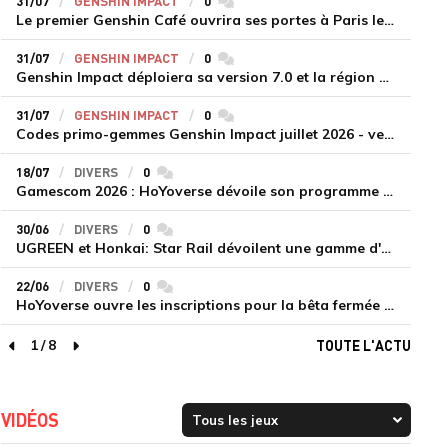
31/07
GENSHIN IMPACT
0
commentaires
Le premier Genshin Café ouvrira ses portes à Paris le 14 août
31/07
GENSHIN IMPACT
0
commentaires
Genshin Impact déploiera sa version 7.0 et la région de Snezhnaya le 12 août
31/07
GENSHIN IMPACT
0
commentaires
Codes primo-gemmes Genshin Impact juillet 2026 - version 7.0
18/07
DIVERS
0
commentaires
Gamescom 2026 : HoYoverse dévoile son programme et présente deux nouveaux jeux inédits
30/06
DIVERS
0
commentaires
UGREEN et Honkai: Star Rail dévoilent une gamme d'accessoires de recharge en édition limitée
22/06
DIVERS
0
commentaires
HoYoverse ouvre les inscriptions pour la bêta fermée de Honkai : Nexus Anima
1
/
8
TOUTE L'ACTU
page précédente
page suivante
VIDÉOS