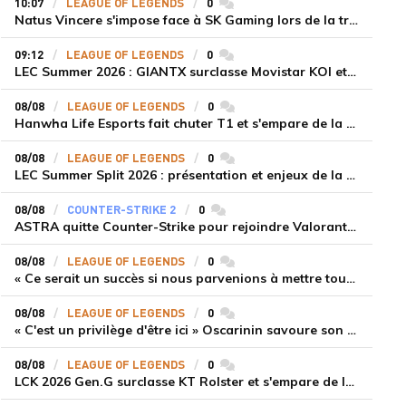
10:07
LEAGUE OF LEGENDS
0
commentaires
Natus Vincere s'impose face à SK Gaming lors de la troisième semaine du LEC Summer Split 2026
09:12
LEAGUE OF LEGENDS
0
commentaires
LEC Summer 2026 : GIANTX surclasse Movistar KOI et se fait une place sur le podium
08/08
LEAGUE OF LEGENDS
0
commentaires
Hanwha Life Esports fait chuter T1 et s'empare de la deuxième place du Legend Group
08/08
LEAGUE OF LEGENDS
0
commentaires
LEC Summer Split 2026 : présentation et enjeux de la troisième semaine de compétition
08/08
COUNTER-STRIKE 2
0
commentaires
ASTRA quitte Counter-Strike pour rejoindre Valorant et la scène compétitive Game Changers
08/08
LEAGUE OF LEGENDS
0
commentaires
« Ce serait un succès si nous parvenions à mettre tous les joueurs à niveau pour espérer atteindre les playoffs », Nukeduck et Mithy après la victoire de Team Heretics
08/08
LEAGUE OF LEGENDS
0
commentaires
« C'est un privilège d'être ici » Oscarinin savoure son retour en LEC et prépare sa revanche
08/08
LEAGUE OF LEGENDS
0
commentaires
LCK 2026 Gen.G surclasse KT Rolster et s'empare de la deuxième place du Legend Group