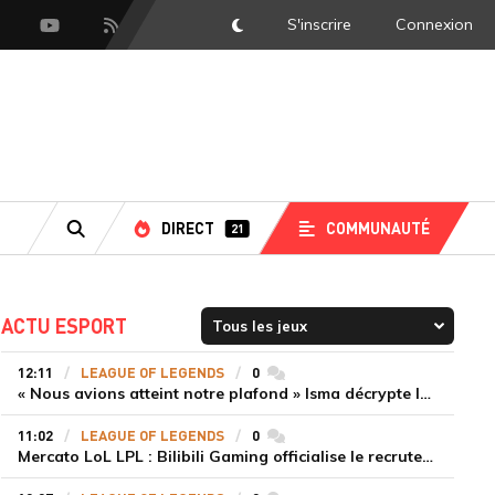
S'inscrire
Connexion
DarkMode
scord
Youtube
Flux RSS
DIRECT
COMMUNAUTÉ
21
RECHERCHE
ACTU ESPORT
12:11
LEAGUE OF LEGENDS
0
commentaires
« Nous avions atteint notre plafond » Isma décrypte le renouveau de GiantX et la victoire face à Movistar KOI
11:02
LEAGUE OF LEGENDS
0
commentaires
Mercato LoL LPL : Bilibili Gaming officialise le recrutement de Flandre sur la toplane