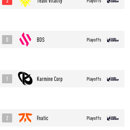
3
Team Vitality
Playoffs
0
BDS
Playoffs
1
Karmine Corp
Playoffs
2
Fnatic
Playoffs