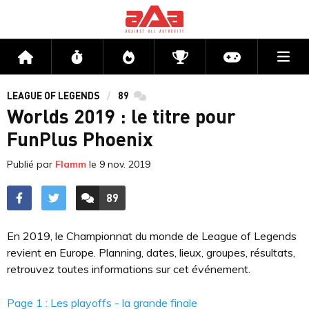
Me
Accueil
Flux
Directs
Compétitions
Actu jeux v
LEAGUE OF LEGENDS
89
commentaires
Worlds 2019 : le titre pour
FunPlus Phoenix
Publié par
Flamm
le
9 nov. 2019
89
ACCÉDER AUX
COMMENTAIRES
En 2019, le Championnat du monde de League of Legends
revient en Europe. Planning, dates, lieux, groupes, résultats,
retrouvez toutes informations sur cet événement.
Page 1 : Les playoffs - la grande finale