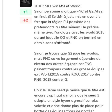
2016 : SKT win MSI et World
Sinon personne à dit que FNC et G2 Allez
1
en final, @ZeickN à juste mis en avant le
2
fait que la région EU possède des
prétendants au titre sérieux il le précise
même avec l'analogie avec les world 2015
durant laquelle OG et FNC on terminé en
demie sans s'affronté.
Sinon, je trouve que G2 joue les worlds,
mais FNC sa va largement dépendre du
niveau des autres équipes car FNC
peinent toujours contre les grosse équipes
ex : World2015 contre KOO, 2017 contre
RNG, 2018 contre IG.
Pour le 3eme seed je pense que le titre est
encore trop haut à moins que le seed 3
adopte un style hyper agressif car plus
volatile et donc donne plus de place pour
battre des équipes "hors de portée".