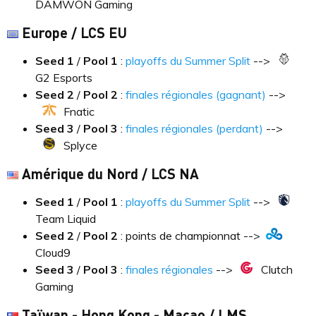
DAMWON Gaming
Europe / LCS EU
Seed 1
/
Pool
1
:
playoffs du Summer Split
-->
G2 Esports
Seed 2
/
Pool
2
:
finales régionales (gagnant)
-->
Fnatic
Seed 3
/
Pool
3
:
finales régionales (perdant)
-->
Splyce
Amérique du Nord / LCS NA
Seed 1
/
Pool
1
:
playoffs du Summer Split
-->
Team Liquid
Seed 2
/
Pool
2
: points de championnat -->
Cloud9
Seed 3
/
Pool
3
:
finales régionales
-->
Clutch
Gaming
Taïwan - Hong Kong - Macao / LMS