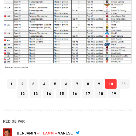
1
2
3
4
5
6
7
8
9
10
11
12
13
14
15
16
17
18
19
RÉDIGÉ PAR
BENJAMIN
« FLAMM »
VANESE
Twitter