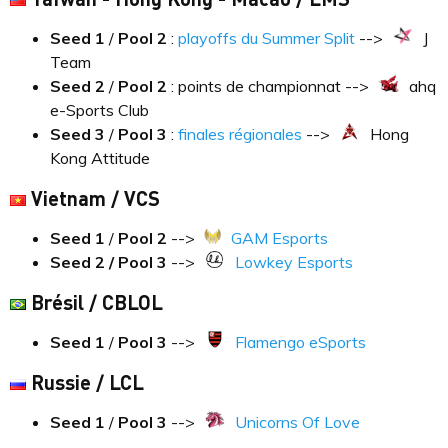
Seed 1
/
Pool
2
:
playoffs du Summer Split
-->
J
Team
Seed 2
/
Pool
2
: points de championnat -->
ahq
e-Sports Club
Seed 3
/
Pool
3
:
finales régionales
-->
Hong
Kong Attitude
Vietnam / VCS
Seed 1
/
Pool
2
-->
GAM Esports
Seed 2 / Pool 3
-->
Lowkey Esports
Brésil / CBLOL
Seed 1
/
Pool
3
-->
Flamengo eSports
Russie / LCL
Seed 1
/
Pool
3
-->
Unicorns Of Love