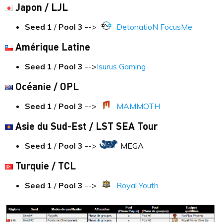
Japon / LJL
Seed 1
/
Pool
3
-->
DetonatioN FocusMe
Amérique Latine
Seed 1
/
Pool
3
-->
Isurus Gaming
Océanie / OPL
Seed 1
/
Pool
3
-->
MAMMOTH
Asie du Sud-Est / LST SEA Tour
Seed 1
/
Pool
3
-->
MEGA
Turquie / TCL
Seed 1
/
Pool
3
-->
Royal Youth