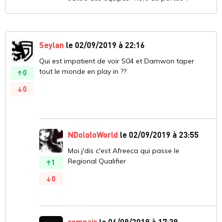
Seylan
le 02/09/2019 à 22:16
Qui est impatient de voir S04 et Damwon taper
tout le monde en play in ??
0
0
NDololoWorld
le 02/09/2019 à 23:55
Moi j'dis c'est Afreeca qui passe le
Regional Qualifier
1
0
romnair
le 06/09/2019 à 17:39