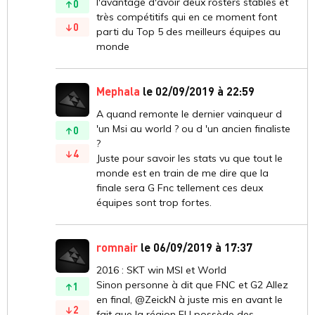
l'avantage d'avoir deux rosters stables et
0
très compétitifs qui en ce moment font
0
parti du Top 5 des meilleurs équipes au
monde
Mephala
le 02/09/2019 à 22:59
A quand remonte le dernier vainqueur d
'un Msi au world ? ou d 'un ancien finaliste
0
?
4
Juste pour savoir les stats vu que tout le
monde est en train de me dire que la
finale sera G Fnc tellement ces deux
équipes sont trop fortes.
romnair
le 06/09/2019 à 17:37
2016 : SKT win MSI et World
Sinon personne à dit que FNC et G2 Allez
1
en final, @ZeickN à juste mis en avant le
2
fait que la région EU possède des