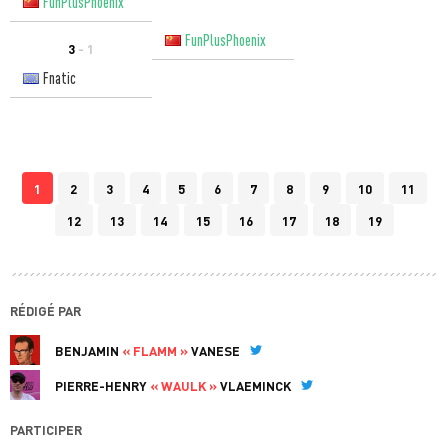
FunPlusPhoenix
FunPlusPhoenix
3
- 1
Fnatic
1
2
3
4
5
6
7
8
9
10
11
12
13
14
15
16
17
18
19
RÉDIGÉ PAR
BENJAMIN
« FLAMM »
VANESE
Twitter
PIERRE-HENRY
« WAULK »
VLAEMINCK
Twitter
PARTICIPER