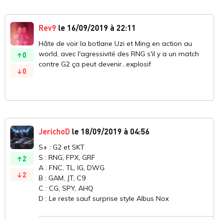
Rev9
le 16/09/2019 à 22:11
Hâte de voir la botlane Uzi et Ming en action au
world, avec l'agressivité des RNG s'il y a un match
0
contre G2 ça peut devenir...explosif
0
JerichoD
le 18/09/2019 à 04:56
S+ : G2 et SKT
S : RNG, FPX, GRF
2
A : FNC, TL, IG, DWG
2
B : GAM, JT, C9
C : CG, SPY, AHQ
D : Le reste sauf surprise style Albus Nox