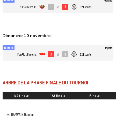
TERMINÉ
Playoffs
1
3
vs
SK telecom T1
G2 Esports
Dimanche 10 novembre
TERMINÉ
Playoffs
3
0
vs
FunPlus Phoenix
G2 Esports
ARBRE DE LA PHASE FINALE DU TOURNOI
1/4 finale
1/2 finale
Finale
DAMWON Gaming