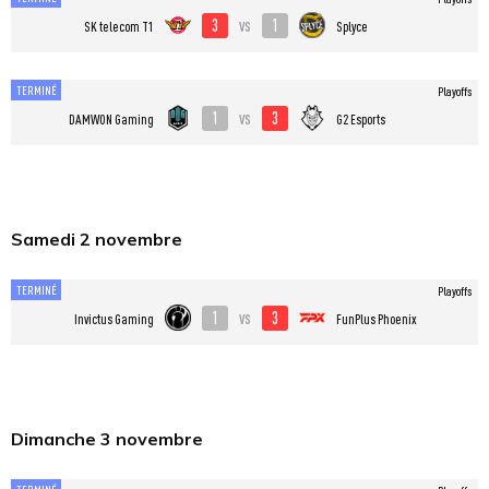
3
1
vs
SK telecom T1
Splyce
TERMINÉ
Playoffs
1
3
vs
DAMWON Gaming
G2 Esports
Samedi 2 novembre
TERMINÉ
Playoffs
1
3
vs
Invictus Gaming
FunPlus Phoenix
Dimanche 3 novembre