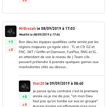
0
MrBroxah
le 08/09/2019 à 17:03
Modifié le 08/09/2019 à 17:54
3
Bon dieu les équipes qualifiées cette année par les
régions majeures ça rigole zéro : TL et C9, G2 et
0
FNC, SKT / Griffin et Damwon, FunPlus, RNG et IG...
en attendant de voir le niveau de J Team s'ils
peuvent prétendre à prendre quelques games aux
mastodontes cités au-dessus...
thor20
le 09/09/2019 à 08:40
Je pense qu'au contraire c'est la premiere
année où je me dis pas, "oh mon Dieu
0
faut pas qu'on tombe sur eux en groupe".
0
Aucune équipe est effrayante pour nous.