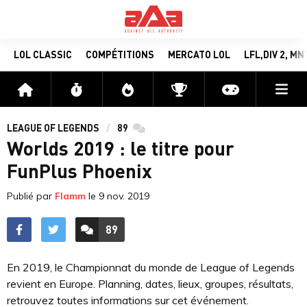
LOL CLASSIC
COMPÉTITIONS
MERCATO LOL
LFL,DIV 2, M
Me
Accueil
Flux
Directs
Compétitions
Actu jeux v
LEAGUE OF LEGENDS
89
commentaires
Worlds 2019 : le titre pour
FunPlus Phoenix
Publié par
Flamm
le
9 nov. 2019
89
ACCÉDER AUX
COMMENTAIRES
En 2019, le Championnat du monde de League of Legends
revient en Europe. Planning, dates, lieux, groupes, résultats,
retrouvez toutes informations sur cet événement.