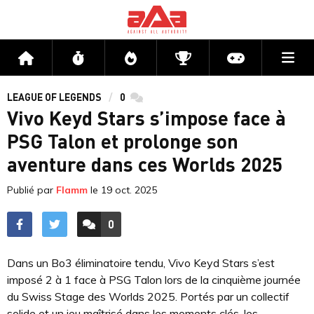
Me
Accueil
Flux
Directs
Compétitions
Actu jeux v
LEAGUE OF LEGENDS
0
commentaires
Vivo Keyd Stars s’impose face à
PSG Talon et prolonge son
aventure dans ces Worlds 2025
Publié par
Flamm
le
19 oct. 2025
0
ACCÉDER AUX
COMMENTAIRES
Dans un Bo3 éliminatoire tendu, Vivo Keyd Stars s’est
imposé 2 à 1 face à PSG Talon lors de la cinquième journée
du Swiss Stage des Worlds 2025. Portés par un collectif
solide et un jeu maîtrisé dans les moments clés, les