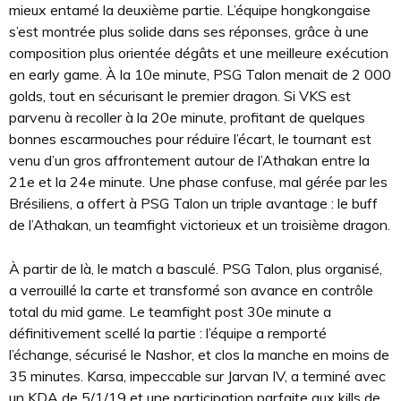
mieux entamé la deuxième partie. L’équipe hongkongaise
s’est montrée plus solide dans ses réponses, grâce à une
composition plus orientée dégâts et une meilleure exécution
en early game. À la 10e minute, PSG Talon menait de 2 000
golds, tout en sécurisant le premier dragon. Si VKS est
parvenu à recoller à la 20e minute, profitant de quelques
bonnes escarmouches pour réduire l’écart, le tournant est
venu d’un gros affrontement autour de l’Athakan entre la
21e et la 24e minute. Une phase confuse, mal gérée par les
Brésiliens, a offert à PSG Talon un triple avantage : le buff
de l’Athakan, un teamfight victorieux et un troisième dragon.
À partir de là, le match a basculé. PSG Talon, plus organisé,
a verrouillé la carte et transformé son avance en contrôle
total du mid game. Le teamfight post 30e minute a
définitivement scellé la partie : l’équipe a remporté
l’échange, sécurisé le Nashor, et clos la manche en moins de
35 minutes. Karsa, impeccable sur Jarvan IV, a terminé avec
un KDA de 5/1/19 et une participation parfaite aux kills de